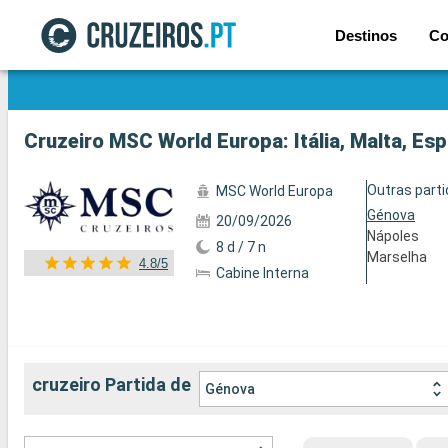
Destinos
Co
Ver a 117 fotos
Cruzeiro MSC World Europa: Itália, Malta, Es
Outras part
MSC World Europa
Génova
20/09/2026
Nápoles
8 d / 7 n
Marselha
4.8/5
Cabine Interna
cruzeiro Partida de
Génova