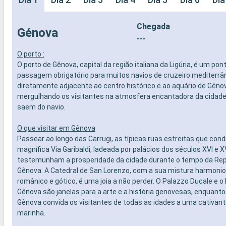
Chegada
Génova
---
O porto :
O porto de Gênova, capital da região italiana da Ligúria, é um pon
passagem obrigatório para muitos navios de cruzeiro mediterrân
diretamente adjacente ao centro histórico e ao aquário de Géno
mergulhando os visitantes na atmosfera encantadora da cidad
saem do navio.
O que visitar em Gênova
Passear ao longo das Carrugi, as típicas ruas estreitas que co
magnífica Via Garibaldi, ladeada por palácios dos séculos XVI e X
testemunham a prosperidade da cidade durante o tempo da Rep
Gênova. A Catedral de San Lorenzo, com a sua mistura harmonio
românico e gótico, é uma joia a não perder. O Palazzo Ducale e 
Gênova são janelas para a arte e a história genovesas, enquanto
Gênova convida os visitantes de todas as idades a uma cativan
marinha.