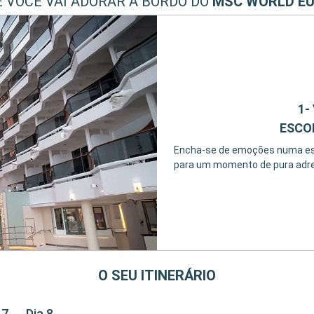
E VOCÊ VAI ADORAR A BORDO DO
MSC WORLD E
1-
ESCO
Encha-se de emoções numa esco
para um momento de pura adren
O SEU ITINERÁRIO
 7
Dia 8