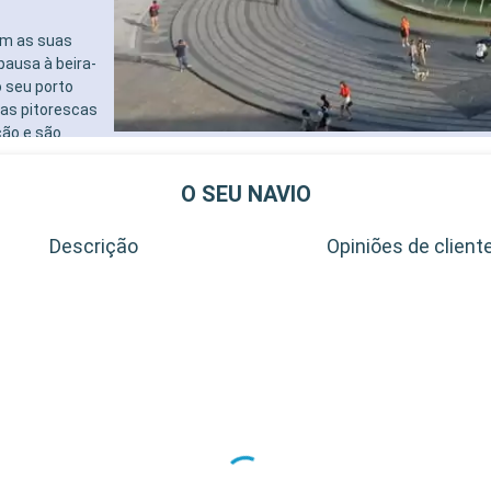
om as suas
pausa à beira-
 seu porto
ias pitorescas
ção e são
e serpenteiam
cendo vistas
O SEU NAVIO
Descrição
Opiniões de client