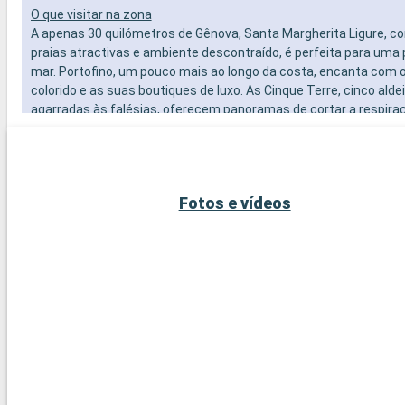
O que visitar na zona
A apenas 30 quilómetros de Gênova, Santa Margherita Ligure, c
praias atractivas e ambiente descontraído, é perfeita para uma 
mar. Portofino, um pouco mais ao longo da costa, encanta com o
colorido e as suas boutiques de luxo. As Cinque Terre, cinco alde
agarradas às falésias, oferecem panoramas de cortar a respira
facilmente acessíveis de comboio ou de barco. Os caminhos qu
entre estas aldeias são um paraíso para os caminhantes, ofere
deslumbrantes sobre o Mar Mediterrâneo.
Fotos e vídeos