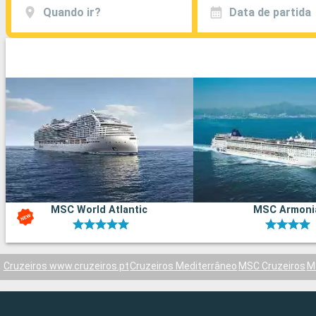
Quando ir?
Data de partida
MSC World Atlantic
MSC Armoni
Cruzeiros www.cruzeiros.pt
Cruzeiros Mediterrâneo
MSC Cruzeiros
M