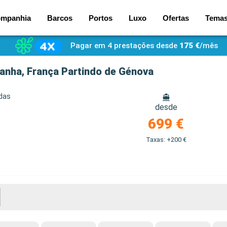
mpanhia
Barcos
Portos
Luxo
Ofertas
Tema
Pagar em 4 prestações desde
175 €
/mês
panha, França Partindo de Génova
idas
desde
699 €
Taxas: +200 €