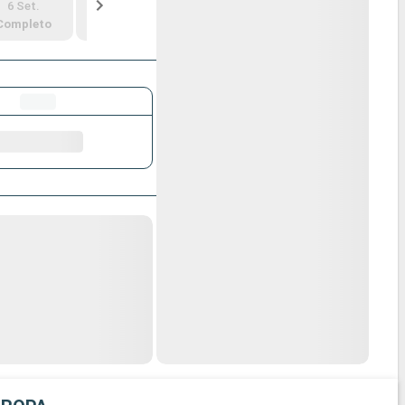
6 Set.
13 Set.
20 Set.
27 Set.
Completo
Completo
699 €
1 209 €