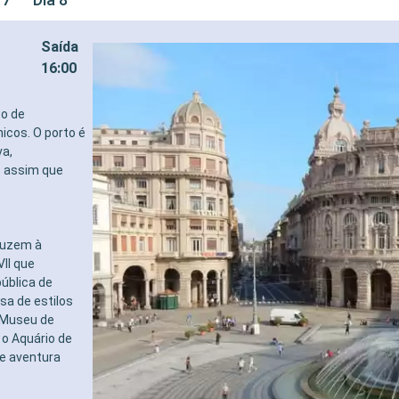
Saída
16:00
to de
icos. O porto é
va,
e assim que
nduzem à
VII que
ública de
sa de estilos
o Museu de
 o Aquário de
te aventura