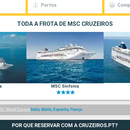
Portos
Comp
TODA A FROTA DE MSC CRUZEIROS
a
MSC Sinfonia
SC World Europa
Itália, Malta, Espanha, França
POR QUE RESERVAR COM A CRUZEIROS.PT?