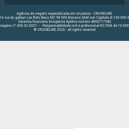
Agência de viagens especializada em cruzeiros - CRUISELINE
16 rue du gabian Les flots bleus MC 98 000 Monaco SAM con Capitale di 150 000 
Garantia financeira Groupama Apólice número 4000717380
viagens n° 006 02 0007 – - Responsabilidade civil e profissional RC RSA de 10 0
© CRUISELINE 2026 - all rights reserved