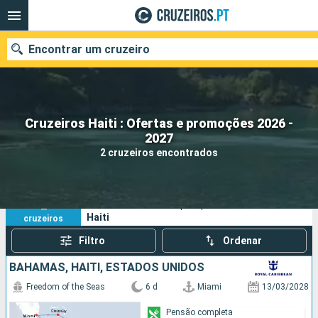
Encontrar um cruzeiro
Cruzeiros Haiti : Ofertas e promoções 2026 -
Quando ir?
2027
2 cruzeiros encontrados
Data de partida
Portos
Companhias
2
Os seus critérios de pesquisa:
Haiti
cruzeiros
Pesquisar
Filtro
Ordenar
BAHAMAS, HAITI, ESTADOS UNIDOS
Freedom of the Seas
6 d
Miami
13/03/2028
Pensão completa