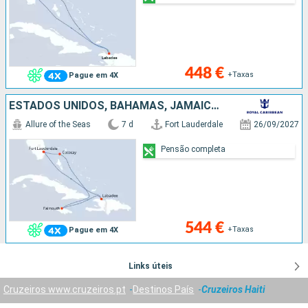
448 €
+Taxas
Pague em 4X
ESTADOS UNIDOS, BAHAMAS, JAMAICA, HAITI
Allure of the Seas
7 d
Fort Lauderdale
26/09/2027
Pensão completa
544 €
+Taxas
Pague em 4X
Links úteis
Cruzeiros www.cruzeiros.pt
Destinos País
Cruzeiros Haiti