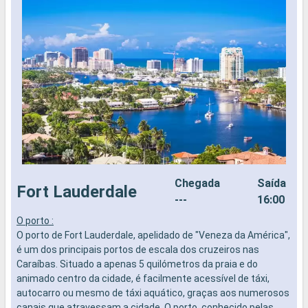
Chegada
Saída
Fort Lauderdale
---
16:00
O porto :
O
O porto de Fort Lauderdale, apelidado de "Veneza da América",
p
é um dos principais portos de escala dos cruzeiros nas
t
Caraíbas. Situado a apenas 5 quilómetros da praia e do
g
animado centro da cidade, é facilmente acessível de táxi,
e
autocarro ou mesmo de táxi aquático, graças aos numerosos
canais que atravessam a cidade. O porto, conhecido pelas