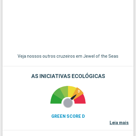
uma experiência mais tranquila, as encantadoras cidades de
Pompano Beach e Hollywood Beach oferecem praias menos
concorridas e uma atmosfera relaxante.
Veja nossos outros cruzeiros em Jewel of the Seas
AS INICIATIVAS ECOLÓGICAS
GREEN SCORE D
Leia mais