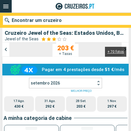
Encontrar um cruzeiro
Cruzeiro Jewel of the Seas: Estados Unidos, Bahamas partindo de Fort Lauderdale
Jewel of the Seas
203 €
+ 70 fotos
Quando ir?
+ Taxas
Data de partida
Pagar em 4 prestações desde
51 €
/mês
Portos
Companhias
setembro 2026
MELHOR PREÇO
Pesquisar
17 Ago.
31 Ago.
28 Set.
1 Nov.
430 €
292 €
203 €
297 €
A minha categoria de cabine