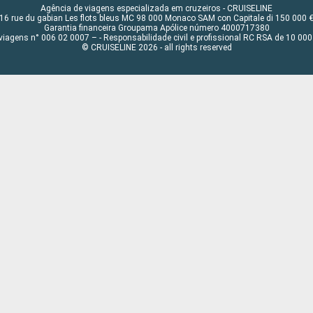
Agência de viagens especializada em cruzeiros - CRUISELINE
16 rue du gabian Les flots bleus MC 98 000 Monaco SAM con Capitale di 150 000 
Garantia financeira Groupama Apólice número 4000717380
viagens n° 006 02 0007 – - Responsabilidade civil e profissional RC RSA de 10 0
© CRUISELINE 2026 - all rights reserved