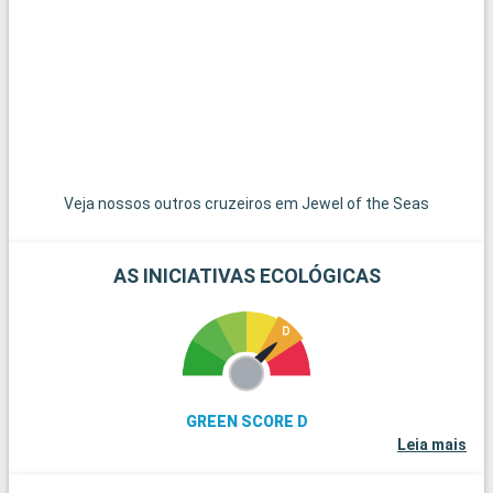
uma experiência mais tranquila, as encantadoras cidades de
J
Pompano Beach e Hollywood Beach oferecem praias menos
p
concorridas e uma atmosfera relaxante.
Veja nossos outros cruzeiros em Jewel of the Seas
AS INICIATIVAS ECOLÓGICAS
GREEN SCORE D
Leia mais