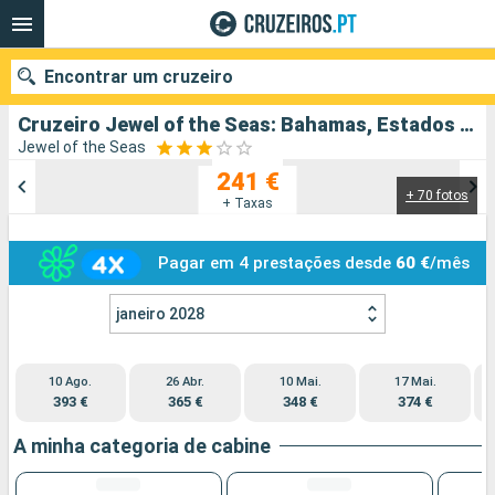
Encontrar um cruzeiro
Cruzeiro Jewel of the Seas: Bahamas, Estados Unidos partindo de Fort Lauderdale
Jewel of the Seas
241 €
+ 70 fotos
Quando ir?
+ Taxas
Data de partida
Pagar em 4 prestações desde
60 €
/mês
Portos
Companhias
janeiro 2028
Pesquisar
10 Ago.
26 Abr.
10 Mai.
17 Mai.
393 €
365 €
348 €
374 €
A minha categoria de cabine