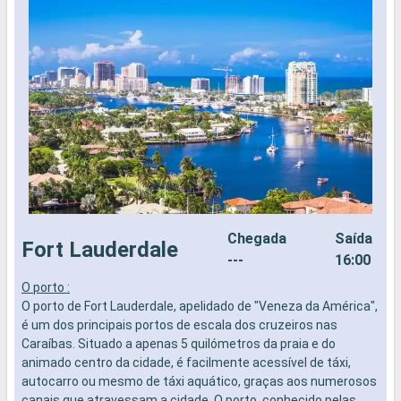
Chegada
Saída
Fort Lauderdale
---
16:00
O porto :
O
O porto de Fort Lauderdale, apelidado de "Veneza da América",
O
é um dos principais portos de escala dos cruzeiros nas
s
Caraíbas. Situado a apenas 5 quilómetros da praia e do
u
animado centro da cidade, é facilmente acessível de táxi,
h
autocarro ou mesmo de táxi aquático, graças aos numerosos
canais que atravessam a cidade. O porto, conhecido pelas
O