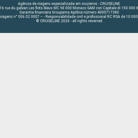
Agência de viagens especializada em cruzeiros - CRUISELINE
16 rue du gabian Les flots bleus MC 98 000 Monaco SAM con Capitale di 150 000 
Garantia financeira Groupama Apólice número 4000717380
viagens n° 006 02 0007 – - Responsabilidade civil e profissional RC RSA de 10 0
© CRUISELINE 2026 - all rights reserved