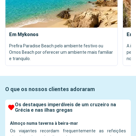
Em Mykonos
Em 
Prefira Paradise Beach pelo ambiente festivo ou
A in
Ornos Beach por oferecer um ambiente mais familiar
pelo
e tranquilo.
no s
O que os nossos clientes adoraram
Os destaques imperdíveis de um cruzeiro na
Grécia e nas ilhas gregas
Almoço numa taverna à beira-mar
Os viajantes recordam frequentemente as refeições