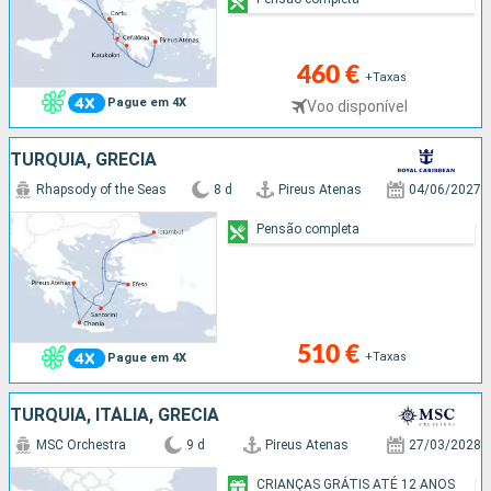
460 €
+Taxas
Pague em 4X
Voo disponível
TURQUIA, GRÉCIA
Rhapsody of the Seas
8 d
Pireus Atenas
04/06/2027
Pensão completa
510 €
+Taxas
Pague em 4X
TURQUIA, ITÁLIA, GRÉCIA
MSC Orchestra
9 d
Pireus Atenas
27/03/2028
CRIANÇAS GRÁTIS ATÉ 12 ANOS