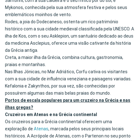
Santorini, com a sua caldeira e o seu mítico pôr do sol, e
Mykonos, conhecida pela sua atmosfera festiva e pelos seus
emblemáticos moinhos de vento.
Rodes, a joia do Dodecaneso, ostenta um rico património
histórico com a sua cidade medieval classificada pela UNESCO. A
ilha de Kos, com o seu Asklepion, um santuário dedicado ao deus
da medicina Asclepius, oferece uma visão cativante da história
da Grécia antiga.
Creta, a maior ilha da Grécia, combina cultura, gastronomia,
praias e montanhas.
Nas Ilhas Jónicas, no Mar Adriático, Corfu cativa os visitantes
com a sua cidade de influência veneziana e paisagens variadas.
Kefalonia e Zakynthos, por sua vez, são conhecidas por
possuírem algumas das mais belas praias do mundo.
Portos de escala populares para um cruzeiro na Grécia e nas
ilhas gregas?
Cruzeiros em Atenas e na Grécia continental
Os cruzeiros para a Grécia continental oferecem uma
exploração de
Atenas
, marcada pelos seus principais locais
históricos. A Acrópole de Atenas, com o Partenon no seu ponto