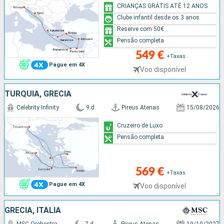
CRIANÇAS GRÁTIS ATÉ 12 ANOS
Clube infantil desde os 3 anos
Reserve com 50€
Pensão completa
549 €
+Taxas
Pague em 4X
Voo disponível
TURQUIA, GRÉCIA
Celebrity Infinity
9 d
Pireus Atenas
15/08/2026
Cruzeiro de Luxo
Pensão completa
569 €
+Taxas
Pague em 4X
Voo disponível
GRÉCIA, ITÁLIA
MSC Orchestra
7 d
Pireus Atenas
19/10/2027