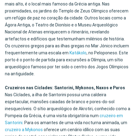
mais alto, é o local mais famoso da Grécia antiga. Nas
proximidades, os jardins do Templo de Zeus Olímpico oferecem
um refúgio de paz no coração da cidade. Outros locais como a
Ágora Antiga, o Teatro de Dionísio e o Museu Arqueológico
Nacional de Atenas enriquecem o itinerário, revelando
artefactos e edifícios que testemunham milénios de história.
Os cruzeiros gregos para as ilhas gregas no Mar Jónico incluem
frequentemente uma escala em
Katákolo
, no Peloponeso. Este
porto é o ponto de partida para excursões a Olímpia, um sítio
arqueológico famoso por ter sido o centro dos Jogos Olímpicos
na antiguidade.
Cruzeiros nas Cíclades: Santorini, Mykonos, Naxos e Paros
Nas Cíclades, a ilha de Santorini possui uma caldeira
espetacular, mansões caiadas de branco e pores-do-sol
inesquecíveis. O sítio arqueológico de Akrotiri, conhecido como a
Pompeia da Grécia, é uma visita obrigatória num
cruzeiro em
Santorini
. Para os amantes de uma vida nocturna animada, um
cruzeiro a Mykonos
oferece um cenário idílico com as suas