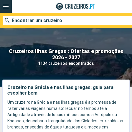
Encontrar um cruzeiro
Cruzeiros Ilhas Gregas : Ofertas e promoções
Quando ir?
2026 - 2027
1134 cruzeiros encontrados
Data de partida
Portos
Companhias
Cruzeiro na Grécia e nas ilhas gregas: guia para
escolher bem
Pesquisar
Um cruzeiro na Grécia e nas ilhas gregas é a promessa de
fazer várias viagens numa só: recuar no tempo até à
Antiguidade através de locais míticos como a Acrópole ou
Knossos, descobrir a tranquilidade das Cíclades entre aldeias
brancas, enseadas de águas turquesa e almoços em