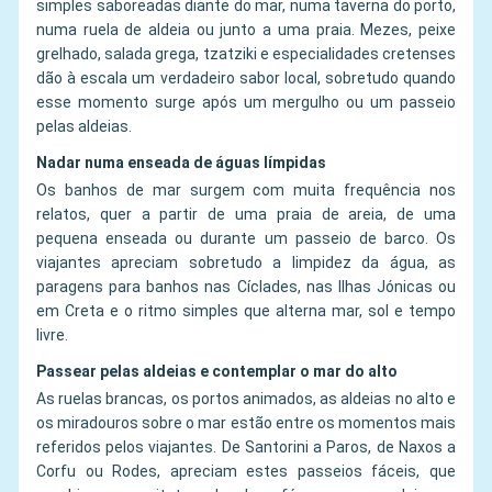
simples saboreadas diante do mar, numa taverna do porto,
numa ruela de aldeia ou junto a uma praia. Mezes, peixe
grelhado, salada grega, tzatziki e especialidades cretenses
dão à escala um verdadeiro sabor local, sobretudo quando
esse momento surge após um mergulho ou um passeio
pelas aldeias.
Nadar numa enseada de águas límpidas
Os banhos de mar surgem com muita frequência nos
relatos, quer a partir de uma praia de areia, de uma
pequena enseada ou durante um passeio de barco. Os
viajantes apreciam sobretudo a limpidez da água, as
paragens para banhos nas Cíclades, nas Ilhas Jónicas ou
em Creta e o ritmo simples que alterna mar, sol e tempo
livre.
Passear pelas aldeias e contemplar o mar do alto
As ruelas brancas, os portos animados, as aldeias no alto e
os miradouros sobre o mar estão entre os momentos mais
referidos pelos viajantes. De Santorini a Paros, de Naxos a
Corfu ou Rodes, apreciam estes passeios fáceis, que