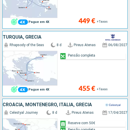
449 €
+Taxas
Pague em 4X
TURQUIA, GRÉCIA
Rhapsody of the Seas
8 d
Pireus Atenas
06/08/2027
Pensão completa
455 €
+Taxas
Pague em 4X
CROÁCIA, MONTENEGRO, ITÁLIA, GRÉCIA
Celestyal Journey
8 d
Pireus Atenas
17/04/2027
Reserve com 50€
Pensão completa