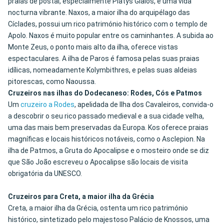
praias de postal, especialmente Platys Gialos, e uma vida
nocturna vibrante. Naxos, a maior ilha do arquipélago das
Cíclades, possui um rico património histórico com o templo de
Apolo. Naxos é muito popular entre os caminhantes. A subida ao
Monte Zeus, o ponto mais alto da ilha, oferece vistas
espectaculares. A ilha de Paros é famosa pelas suas praias
idílicas, nomeadamente Kolymbithres, e pelas suas aldeias
pitorescas, como Naoussa.
Cruzeiros nas ilhas do Dodecaneso: Rodes, Cós e Patmos
Um
cruzeiro a Rodes
, apelidada de Ilha dos Cavaleiros, convida-o
a descobrir o seu rico passado medieval e a sua cidade velha,
uma das mais bem preservadas da Europa. Kos oferece praias
magníficas e locais históricos notáveis, como o Asclepion. Na
ilha de Patmos, a Gruta do Apocalipse e o mosteiro onde se diz
que São João escreveu o Apocalipse são locais de visita
obrigatória da UNESCO.
Cruzeiros para Creta, a maior ilha da Grécia
Creta, a maior ilha da Grécia, ostenta um rico património
histórico, sintetizado pelo majestoso Palácio de Knossos, uma