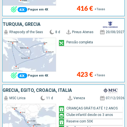
416 €
+Taxas
Pague em 4X
TURQUIA, GRÉCIA
Rhapsody of the Seas
8 d
Pireus Atenas
20/08/2027
Pensão completa
423 €
+Taxas
Pague em 4X
GRÉCIA, EGITO, CROÁCIA, ITÁLIA
MSC Lirica
11 d
Veneza
07/12/2026
CRIANÇAS GRÁTIS ATÉ 12 ANOS
Clube infantil desde os 3 anos
Reserve com 50€