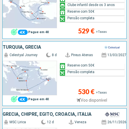
Clube infantil desde os 3 anos
Reserve com 50€
Pensão completa
529 €
+Taxas
Pague em 4X
TURQUIA, GRÉCIA
Celestyal Journey
8 d
Pireus Atenas
13/03/2027
Reserve com 50€
Pensão completa
530 €
+Taxas
Pague em 4X
Voo disponível
GRÉCIA, CHIPRE, EGITO, CROÁCIA, ITÁLIA
MSC Lirica
12 d
Veneza
26/11/2026