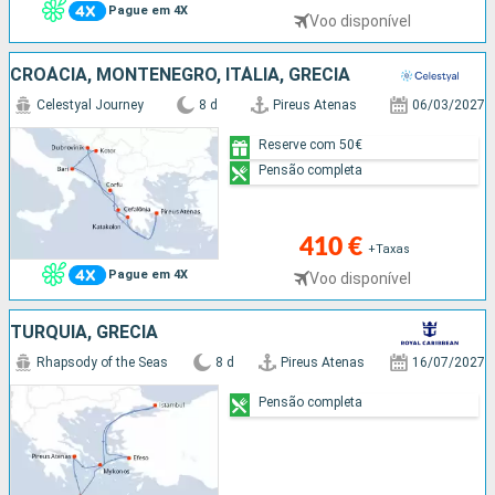
Pague em 4X
Voo disponível
CROÁCIA, MONTENEGRO, ITÁLIA, GRÉCIA
Celestyal Journey
8 d
Pireus Atenas
06/03/2027
Reserve com 50€
Pensão completa
410 €
+Taxas
Pague em 4X
Voo disponível
TURQUIA, GRÉCIA
Rhapsody of the Seas
8 d
Pireus Atenas
16/07/2027
Pensão completa