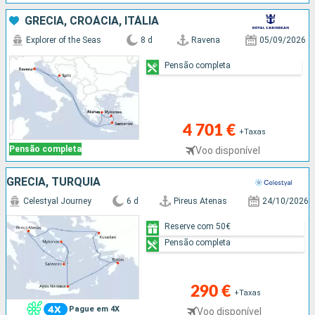
GRÉCIA, CROÁCIA, ITÁLIA
Explorer of the Seas
8 d
Ravena
05/09/2026
Pensão completa
4 701 €
+Taxas
Pensão completa
Voo disponível
GRÉCIA, TURQUIA
Celestyal Journey
6 d
Pireus Atenas
24/10/2026
Reserve com 50€
Pensão completa
290 €
+Taxas
Pague em 4X
Voo disponível