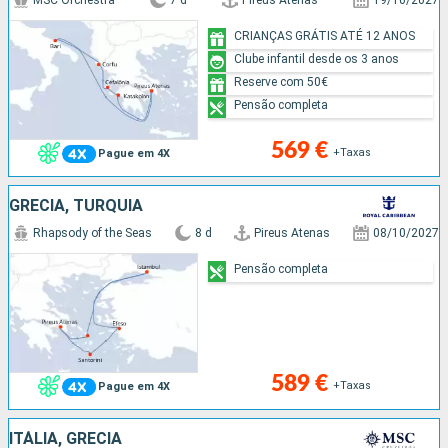
CRIANÇAS GRÁTIS ATÉ 12 ANOS
Clube infantil desde os 3 anos
Reserve com 50€
Pensão completa
569 €
+Taxas
Pague em 4X
GRÉCIA, TURQUIA
Rhapsody of the Seas
8 d
Pireus Atenas
08/10/2027
Pensão completa
589 €
+Taxas
Pague em 4X
ITÁLIA, GRÉCIA