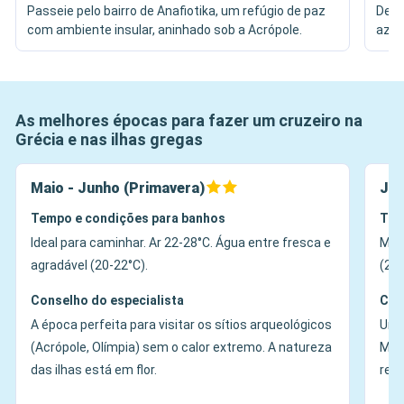
Passeie pelo bairro de Anafiotika, um refúgio de paz
Desc
com ambiente insular, aninhado sob a Acrópole.
azei
As melhores épocas para fazer um cruzeiro na
Grécia e nas ilhas gregas
Maio - Junho (Primavera)
Jul
Tempo e condições para banhos
Tem
Ideal para caminhar. Ar 22-28°C. Água entre fresca e
Muit
agradável (20-22°C).
(26°
Conselho do especialista
Con
A época perfeita para visitar os sítios arqueológicos
Um a
(Acrópole, Olímpia) sem o calor extremo. A natureza
Melt
das ilhas está em flor.
refr