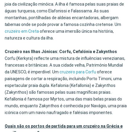
joia da civilização minóica. A ilha é famosa pelas suas praias de
águas turquesa, como Elafonissi e Falassarna. As suas
montanhas, pontilhadas de aldeias encantadoras, albergam
tabernas
onde se pode provar a famosa cozinha cretense. Um
cruzeiro em Creta
oferece uma imersão única na história,
natureza e cultura da ilha.
Cruzeiro nas Ilhas Jónicas: Corfu, Cefalónia e Zakynthos
Corfu (Kerkyra) reflecte uma mistura de influências venezianas,
francesas e britânicas. A sua cidade velha, Património Mundial
da UNESCO, é imperdível. Um
cruzeiro para Corfu
oferece
paisagens de cortar a respiração, incluindo Porto Timoni, uma
espetacular praia dupla. Kefalonia (Kefallonia) e Zakynthos
(Zakynthos) são famosas pelas suas magníficas praias.
Kefallonia é famosa por Myrtos, uma das mais belas praias do
mundo, enquanto Zakynthos é conhecida por Navágio, uma praia
icónica com um navio naufragado e falésias imponentes.
Quais são os portos de partida para um cruzeiro na Grécia e