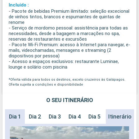
Incluído :
- Pacote de bebidas Premium ilimitado: seleção excecional
de vinhos tintos, brancos e espumantes de quintas de
renome
- Serviço de mordomo pessoal: assistência para todas as
necessidades, desde a bagagem a marcações no spa,
reservas de restaurantes e excursões
- Pacote Wi-Fi Premium: acesso à Internet para navegar, e-
mails, videochamadas, mensagens e streaming (2
dispositivos por pessoa)
- Acesso a espaços exclusivos: restaurante Luminae,
lounge e solário com piscina
*Oferta válida para todos os destinos, exceto cruzeiros às Galápagos.
Oferta sujeita a condições e disponibilidade
O SEU ITINERÁRIO
Dia 1
Dia 2
Dia 3
Dia 4
Dia 5
Dia 6
Itinerário
Dia 