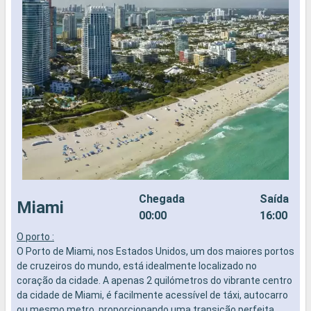
Chegada
Saída
Miami
00:00
16:00
O porto :
O
O Porto de Miami, nos Estados Unidos, um dos maiores portos
p
de cruzeiros do mundo, está idealmente localizado no
t
coração da cidade. A apenas 2 quilómetros do vibrante centro
g
da cidade de Miami, é facilmente acessível de táxi, autocarro
e
ou mesmo metro, proporcionando uma transição perfeita