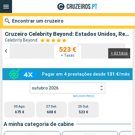
Encontrar um cruzeiro
Cruzeiro Celebrity Beyond: Estados Unidos, República Dominicana, Tortola, São Martinho partindo de Miami
Celebrity Beyond
523 €
+ 83 fotos
Quando ir?
+ Taxas
Data de partida
Pagar em 4 prestações desde
131 €
/mês
Portos
Companhias
outubro 2026
Pesquisar
MELHOR PREÇO
30 Ago.
27 Set.
25 Out.
675 €
608 €
523 €
A minha categoria de cabine