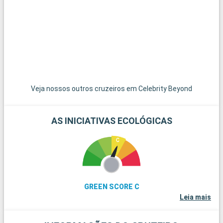
ficam apenas a uma curta distância e são um paraíso para
um dia nas suas praias de areia branca imaculada. Para os
amantes do mergulho, os recifes de coral de Key Largo
oferecem uma experiência subaquática extraordinária. Estes
destinos nos arredores de Miami revelam a beleza natural e a
diversidade cultural da região.
Veja nossos outros cruzeiros em Celebrity Beyond
AS INICIATIVAS ECOLÓGICAS
GREEN SCORE C
Leia mais