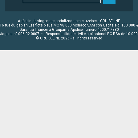
Agência de viagens especializada em cruzeiros - CRUISELINE
16 rue du gabian Les flots bleus MC 98 000 Monaco SAM con Capitale di 150 000 
Garantia financeira Groupama Apólice número 4000717380
viagens n° 006 02 0007 – - Responsabilidade civil e profissional RC RSA de 10 0
© CRUISELINE 2026 - all rights reserved