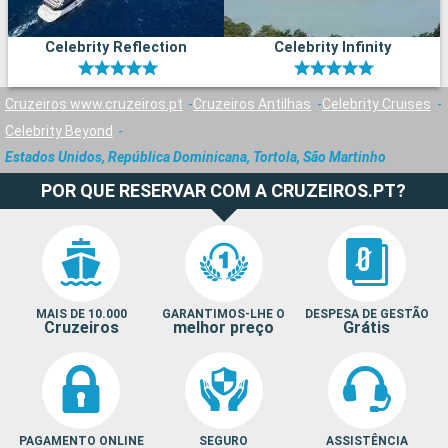
Celebrity Reflection
Celebrity Infinity
Cruzeiros www.cruzeiros.pt
Cruzeiros Antilhas
Celebrity Cruises
Celebrity Beyond
Estados Unidos, República Dominicana, Tortola, São Martinho
POR QUE RESERVAR COM A CRUZEIROS.PT?
MAIS DE 10.000
GARANTIMOS-LHE O
DESPESA DE GESTÃO
Cruzeiros
melhor preço
Grátis
PAGAMENTO ONLINE
SEGURO
ASSISTÊNCIA