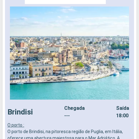
Chegada
Saída
Brindisi
---
18:00
O porto :
S
O porto de Brindisi, na pitoresca região de Puglia, em Itália,
r
oferece uma abertura majestosa para o Mar Adriático. A
d