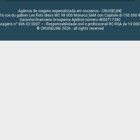
Agência de viagens especializada em cruzeiros - CRUISELINE
16 rue du gabian Les flots bleus MC 98 000 Monaco SAM con Capitale di 150 000 
Garantia financeira Groupama Apólice número 4000717380
viagens n° 006 02 0007 – - Responsabilidade civil e profissional RC RSA de 10 0
© CRUISELINE 2026 - all rights reserved