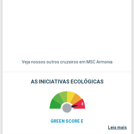
brancas de Ostuni e Cisternino, pérolas do Vale de Itria. Para
os amantes da natureza, a reserva natural de Torre Guaceto
oferece praias intactas e trilhos para caminhadas, um refúgio
de paz à espera de ser descoberto.
Veja nossos outros cruzeiros em MSC Armonia
AS INICIATIVAS ECOLÓGICAS
GREEN SCORE E
Leia mais