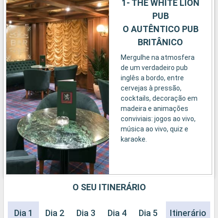
1- THE WHITE LION
PUB
O AUTÊNTICO PUB
BRITÂNICO
Mergulhe na atmosfera
de um verdadeiro pub
inglês a bordo, entre
cervejas à pressão,
cocktails, decoração em
madeira e animações
conviviais: jogos ao vivo,
música ao vivo, quiz e
karaoke.
O SEU ITINERÁRIO
Dia 1
Dia 2
Dia 3
Dia 4
Dia 5
Dia 6
Itinerário
Dia 