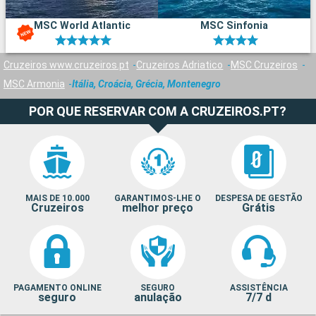
MSC World Atlantic
MSC Sinfonia
Cruzeiros www.cruzeiros.pt
Cruzeiros Adriatico
MSC Cruzeiros
MSC Armonia
Itália, Croácia, Grécia, Montenegro
POR QUE RESERVAR COM A CRUZEIROS.PT?
MAIS DE 10.000
GARANTIMOS-LHE O
DESPESA DE GESTÃO
Cruzeiros
melhor preço
Grátis
PAGAMENTO ONLINE
SEGURO
ASSISTÊNCIA
seguro
anulação
7/7 d