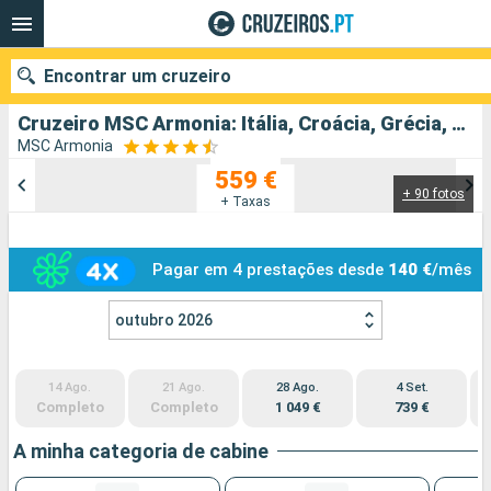
Encontrar um cruzeiro
Cruzeiro MSC Armonia: Itália, Croácia, Grécia, Montenegro partindo de Brindisi
MSC Armonia
559 €
+ 90 fotos
Quando ir?
+ Taxas
Data de partida
Pagar em 4 prestações desde
140 €
/mês
Portos
Companhias
outubro 2026
Pesquisar
14 Ago.
21 Ago.
28 Ago.
4 Set.
Completo
Completo
1 049 €
739 €
A minha categoria de cabine