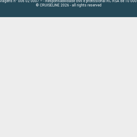
viagens n° 006 02 0007 – - Responsabilidade civil e profissional RC RSA de 10 0
© CRUISELINE 2026 - all rights reserved