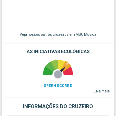
perfeito para observar flamingos cor-de-rosa no seu habitat
p
natural.
F
o
f
é
F
o
Veja nossos outros cruzeiros em MSC Musica
AS INICIATIVAS ECOLÓGICAS
GREEN SCORE D
Leia mais
INFORMAÇÕES DO CRUZEIRO