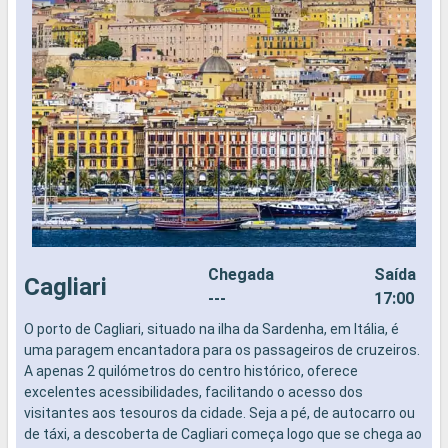
Chegada
Saída
Cagliari
---
17:00
O porto de Cagliari, situado na ilha da Sardenha, em Itália, é
O
uma paragem encantadora para os passageiros de cruzeiros.
O
A apenas 2 quilómetros do centro histórico, oferece
R
excelentes acessibilidades, facilitando o acesso dos
o
visitantes aos tesouros da cidade. Seja a pé, de autocarro ou
t
de táxi, a descoberta de Cagliari começa logo que se chega ao
d