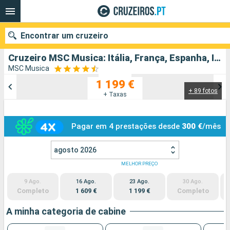
Encontrar um cruzeiro
Cruzeiro MSC Musica: Itália, França, Espanha, Ibiza partindo de Cagliari
MSC Musica
1 199 €
+ 89 fotos
Quando ir?
+ Taxas
Data de partida
Pagar em 4 prestações desde
300 €
/mês
Portos
Companhias
agosto 2026
Pesquisar
MELHOR PREÇO
9 Ago.
16 Ago.
23 Ago.
30 Ago.
Completo
1 609 €
1 199 €
Completo
A minha categoria de cabine