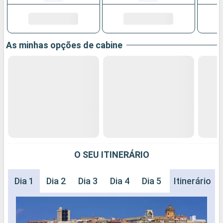
As minhas opções de cabine
O SEU ITINERÁRIO
Dia 1
Dia 2
Dia 3
Dia 4
Dia 5
Dia 6
Itinerário
Dia 