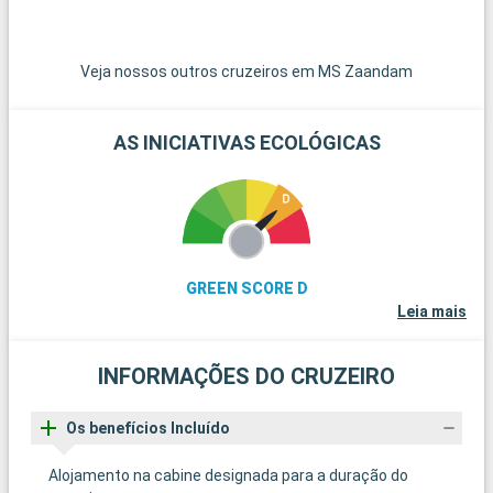
pitorescas. Finalmente, a cénica Sea-to-Sky Highway, que
conduz a Squamish e Whistler, oferece vistas espectaculares
dos fiordes, das montanhas e do oceano.
Veja nossos outros cruzeiros em MS Zaandam
AS INICIATIVAS ECOLÓGICAS
GREEN SCORE D
Leia mais
INFORMAÇÕES DO CRUZEIRO
Os benefícios Incluído
Alojamento na cabine designada para a duração do