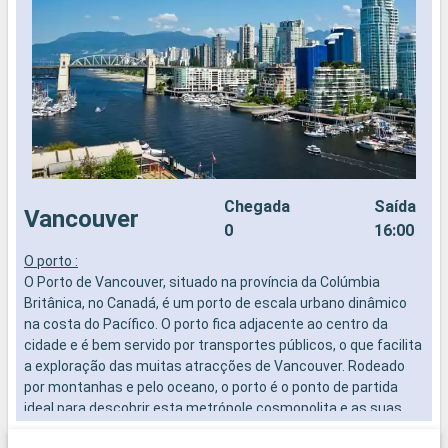
Chegada
Saída
Vancouver
0
16:00
O porto :
T
O Porto de Vancouver, situado na província da Colúmbia
c
Britânica, no Canadá, é um porto de escala urbano dinâmico
p
na costa do Pacífico. O porto fica adjacente ao centro da
G
cidade e é bem servido por transportes públicos, o que facilita
e
a exploração das muitas atracções de Vancouver. Rodeado
í
por montanhas e pelo oceano, o porto é o ponto de partida
é
ideal para descobrir esta metrópole cosmopolita e as suas
q
paisagens naturais de cortar a respiração.
r