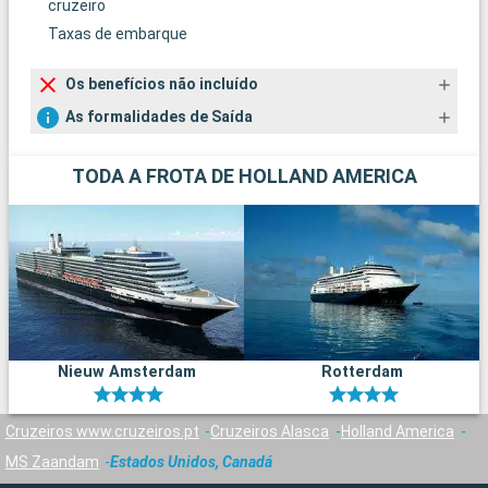
cruzeiro
Taxas de embarque
Os benefícios não incluído
As formalidades de Saída
TODA A FROTA DE HOLLAND AMERICA
Nieuw Amsterdam
Rotterdam
Cruzeiros www.cruzeiros.pt
Cruzeiros Alasca
Holland America
MS Zaandam
Estados Unidos, Canadá