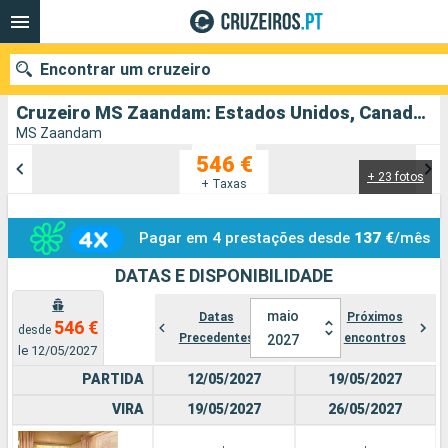
Encontrar um cruzeiro
Cruzeiro MS Zaandam: Estados Unidos, Canadá partindo de Vancouver
MS Zaandam
546 €
+ 23 fotos
Quando ir?
+ Taxas
Data de partida
Pagar em 4 prestações desde
137 €
/mês
Portos
Companhias
DATAS E DISPONIBILIDADE
maio
Pesquisar
Datas
Próximos
546 €
desde
Precedentes
encontros
2027
le 12/05/2027
PARTIDA
12/05/2027
19/05/2027
VIRA
19/05/2027
26/05/2027