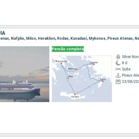
IA
Pensão completa
Silver Nov
8 d
Suíte
Pireus At
23/08/20