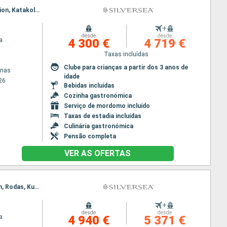
Itinerário : Pireus Atenas, Gythion, Katakolon, souda Bay, Santorini, Bodrum, Pireus Atenas, Gythion, Katakolon, souda Bay, Santorini, Bodrum, Pireus Atenas
+
desde
desde
a
4 300 €
4 719 €
Taxas incluídas
Clube para crianças a partir dos 3 anos de
enas
idade
26
Bebidas incluídas
Cozinha gastronómica
Serviço de mordomo incluído
Taxas de estadia incluídas
Culinária gastronómica
Pensão completa
VER AS OFERTAS
Itinerário : Pireus Atenas, Heraklion, Rodas, Kusadasi, Mykonos, Nafplio, Pireus Atenas, Heraklion, Rodas, Kusadasi, Mykonos, Nafplio, Pireus Atenas
+
desde
desde
a
4 940 €
5 371 €