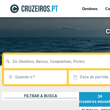
Destinos
Co
C
Quando ir?
Data de partida
FILTRAR A BUSCA
24
cruzeiros
encon