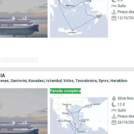
8 d
Suíte
Pireus At
12/10/20
IA
Atenas, Santorini, Kusadasi, Istambul, Vólos, Tessalonica, Syros, Heraklion
Pensão completa
Silver Nov
12 d
Suíte
Pireus At
26/10/20