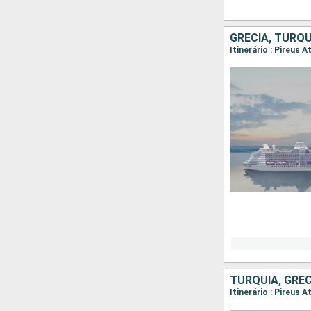
GRÉCIA, TURQU
Itinerário : Pireus 
TURQUIA, GRÉC