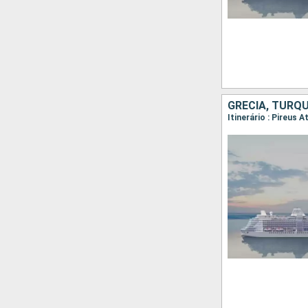
GRÉCIA, TURQU
Itinerário : Pireus 