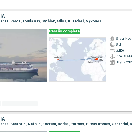
IA
Atenas, Paros, souda Bay, Gythion, Milos, Kusadasi, Mykonos
Pensão completa
Silver Nov
8 d
Suíte
Pireus At
31/07/20
IA