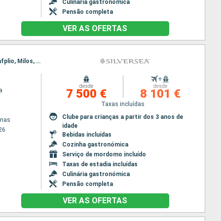
Culinária gastronómica
Pensão completa
VER AS OFERTAS
Itinerário : Pireus Atenas, Nafplio, Milos, Heraklion, Rodas, Kusadasi, Mykonos, Pireus Atenas, Nafplio, Milos, Heraklion, Rodas, Kusadasi, Mykonos, Pireus Atenas
+
desde
desde
a
7 500 €
8 101 €
Taxas incluídas
Clube para crianças a partir dos 3 anos de
enas
idade
26
Bebidas incluídas
Cozinha gastronómica
Serviço de mordomo incluído
Taxas de estadia incluídas
Culinária gastronómica
Pensão completa
VER AS OFERTAS