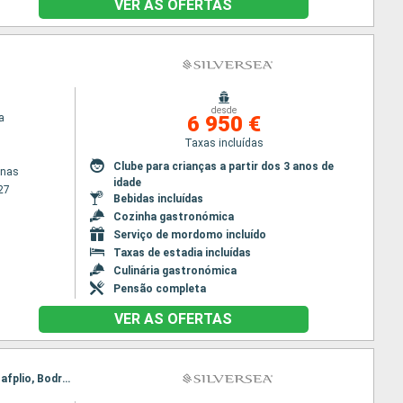
VER AS OFERTAS
desde
a
6 950 €
Taxas incluídas
Clube para crianças a partir dos 3 anos de
enas
idade
27
Bebidas incluídas
Cozinha gastronómica
Serviço de mordomo incluído
Taxas de estadia incluídas
Culinária gastronómica
Pensão completa
VER AS OFERTAS
Itinerário : Pireus Atenas, Santorini, Nafplio, Bodrum, Rodas, Patmos, Pireus Atenas, Santorini, Nafplio, Bodrum, Rodas, Patmos, Pireus Atenas