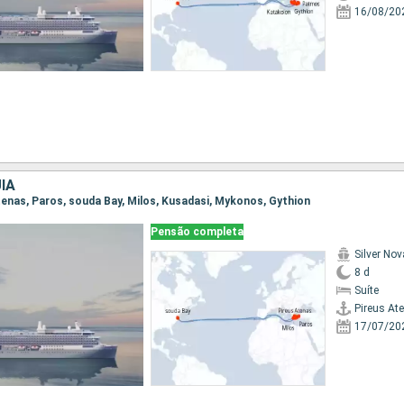
16/08/20
IA
Atenas, Paros, souda Bay, Milos, Kusadasi, Mykonos, Gythion
Pensão completa
Silver Nov
8 d
Suíte
Pireus At
17/07/20