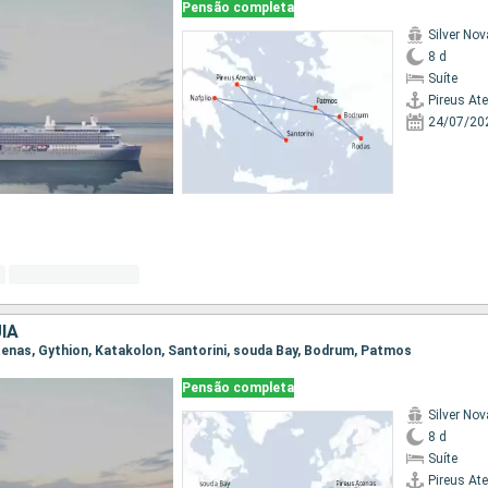
Pensão completa
Silver Nov
8 d
Suíte
Pireus At
24/07/20
IA
 Atenas, Gythion, Katakolon, Santorini, souda Bay, Bodrum, Patmos
Pensão completa
Silver Nov
8 d
Suíte
Pireus At