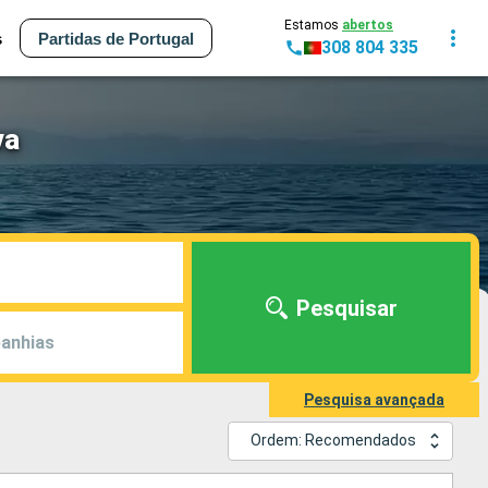
Estamos
abertos
s
Partidas de Portugal
308 804 335
va
Pesquisar
anhias
Pesquisa avançada
Ordem: Recomendados