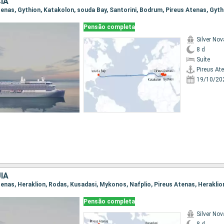
IA
Pensão completa
Silver Nov
8 d
Suíte
Pireus At
19/10/20
IA
Pensão completa
Silver Nov