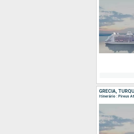
GRÉCIA, TURQU
Itinerário : Pireus