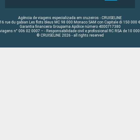
Agência de viagens especializada em cruzeiros - CRUISELINE
16 rue du gabian Les flots bleus MC 98 000 Monaco SAM con Capitale di 150 000 
Garantia financeira Groupama Apólice número 4000717380
viagens n° 006 02 0007 – - Responsabilidade civil e profissional RC RSA de 10 0
© CRUISELINE 2026 - all rights reserved