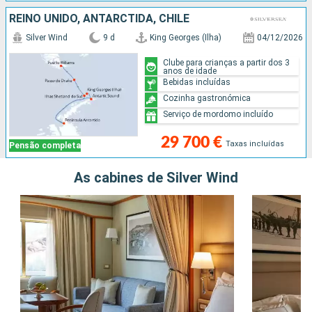
REINO UNIDO, ANTARCTIDA, CHILE
Silver Wind
9 d
King Georges (Ilha)
04/12/2026
Clube para crianças a partir dos 3
anos de idade
Bebidas incluídas
Cozinha gastronómica
Serviço de mordomo incluído
29 700 €
Taxas incluídas
Pensão completa
As cabines de Silver Wind