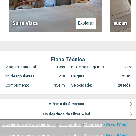
Suite Vista
aucun
Explorar
Ficha Técnica
Viagem inaugural:
1995
N° de passageiros:
296
N° de tripulantes:
210
Largura:
21
m
Comprimento:
154
m
Velocidade:
20
Nós
A frota de Silversea
Os destinos da Silver Wind
Cruzeiros www.cruzeiros.pt
Companhia
Silversea
Silver Wind
Cruzeiros www.cruzeiros.pt
Companhia
Silversea
Silver Wind