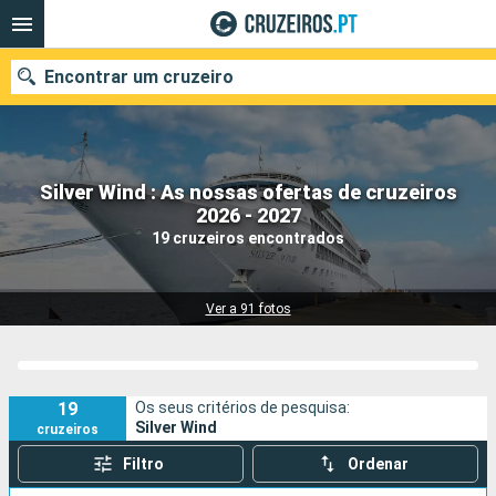
Encontrar um cruzeiro
Silver Wind : As nossas ofertas de cruzeiros
Quando ir?
2026 - 2027
19 cruzeiros encontrados
Data de partida
Portos
Companhias
Ver a 91 fotos
Pesquisar
19
Os seus critérios de pesquisa:
Silver Wind
cruzeiros
Filtro
Ordenar