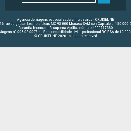
Agência de viagens especializada em cruzeiros - CRUISELINE
16 rue du gabian Les flots bleus MC 98 000 Monaco SAM con Capitale di 150 000 
Garantia financeira Groupama Apólice número 4000717380
viagens n° 006 02 0007 – - Responsabilidade civil e profissional RC RSA de 10 0
© CRUISELINE 2026 - all rights reserved