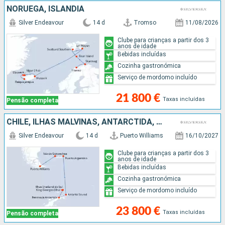
NORUEGA, ISLÂNDIA
Silver Endeavour
14 d
Tromso
11/08/2026
Clube para crianças a partir dos 3
anos de idade
Bebidas incluídas
Cozinha gastronómica
Serviço de mordomo incluído
21 800 €
Taxas incluídas
Pensão completa
CHILE, ILHAS MALVINAS, ANTARCTIDA, REINO UNIDO
Silver Endeavour
14 d
Puerto Williams
16/10/2027
Clube para crianças a partir dos 3
anos de idade
Bebidas incluídas
Cozinha gastronómica
Serviço de mordomo incluído
23 800 €
Taxas incluídas
Pensão completa