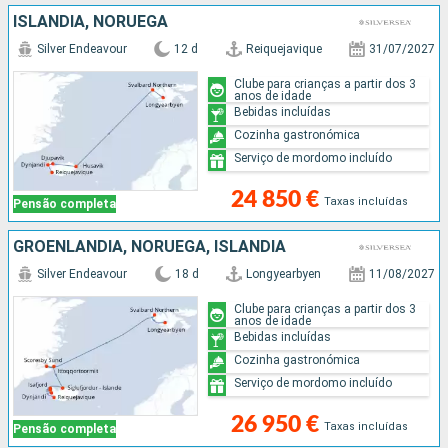
ISLÂNDIA, NORUEGA
Silver Endeavour
12 d
Reiquejavique
31/07/2027
Clube para crianças a partir dos 3
anos de idade
Bebidas incluídas
Cozinha gastronómica
Serviço de mordomo incluído
24 850 €
Taxas incluídas
Pensão completa
GROENLANDIA, NORUEGA, ISLÂNDIA
Silver Endeavour
18 d
Longyearbyen
11/08/2027
Clube para crianças a partir dos 3
anos de idade
Bebidas incluídas
Cozinha gastronómica
Serviço de mordomo incluído
26 950 €
Taxas incluídas
Pensão completa