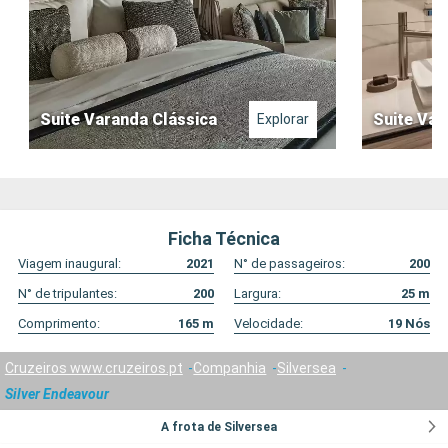
Suite Varanda Clássica
Suite Var
Explorar
Ficha Técnica
Viagem inaugural:
2021
N° de passageiros:
200
N° de tripulantes:
200
Largura:
25
m
Comprimento:
165
m
Velocidade:
19
Nós
Cruzeiros www.cruzeiros.pt
Companhia
Silversea
Silver Endeavour
A frota de Silversea