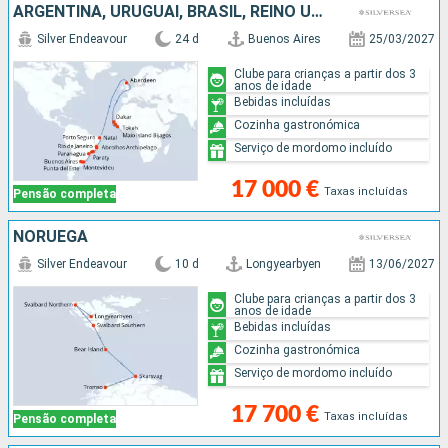
ARGENTINA, URUGUAI, BRASIL, REINO UNIDO, GUINEA, SENEGAL
Silver Endeavour
24 d
Buenos Aires
25/03/2027
Clube para crianças a partir dos 3
anos de idade
Bebidas incluídas
Cozinha gastronómica
Serviço de mordomo incluído
17 000 €
Taxas incluídas
Pensão completa
NORUEGA
Silver Endeavour
10 d
Longyearbyen
13/06/2027
Clube para crianças a partir dos 3
anos de idade
Bebidas incluídas
Cozinha gastronómica
Serviço de mordomo incluído
17 700 €
Taxas incluídas
Pensão completa