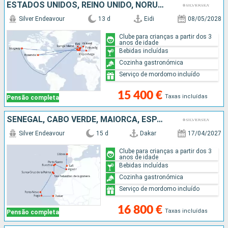
ESTADOS UNIDOS, REINO UNIDO, NORUEGA, DINAMARCA
Silver Endeavour
13 d
Eidi
08/05/2028
Clube para crianças a partir dos 3
anos de idade
Bebidas incluídas
Cozinha gastronómica
Serviço de mordomo incluído
15 400 €
Taxas incluídas
Pensão completa
SENEGAL, CABO VERDE, MAIORCA, ESPANHA, PORTUGAL, MARROCOS
Silver Endeavour
15 d
Dakar
17/04/2027
Clube para crianças a partir dos 3
anos de idade
Bebidas incluídas
Cozinha gastronómica
Serviço de mordomo incluído
16 800 €
Taxas incluídas
Pensão completa