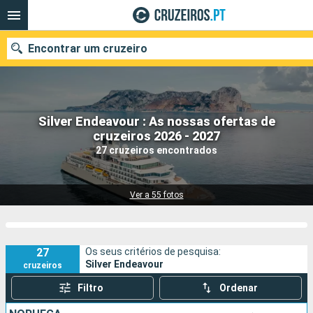
Encontrar um cruzeiro
Silver Endeavour : As nossas ofertas de
Quando ir?
cruzeiros 2026 - 2027
27 cruzeiros encontrados
Data de partida
Portos
Companhias
Ver a 55 fotos
Pesquisar
27
Os seus critérios de pesquisa:
Silver Endeavour
cruzeiros
Filtro
Ordenar