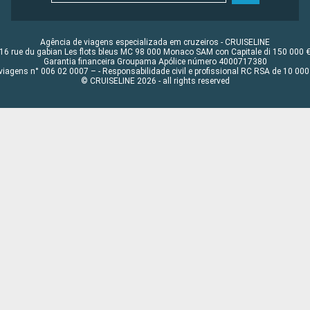
Agência de viagens especializada em cruzeiros - CRUISELINE
16 rue du gabian Les flots bleus MC 98 000 Monaco SAM con Capitale di 150 000 
Garantia financeira Groupama Apólice número 4000717380
viagens n° 006 02 0007 – - Responsabilidade civil e profissional RC RSA de 10 0
© CRUISELINE 2026 - all rights reserved