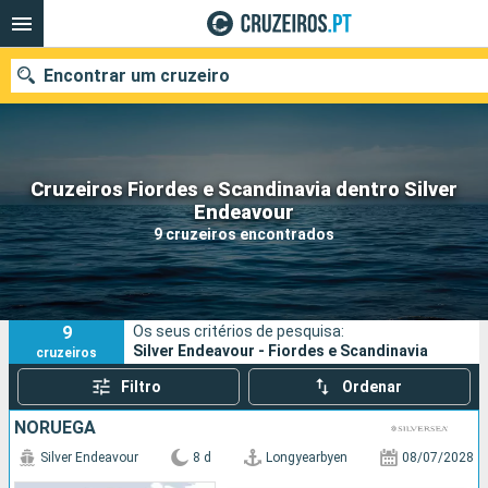
Encontrar um cruzeiro
Cruzeiros Fiordes e Scandinavia dentro Silver
Quando ir?
Endeavour
9 cruzeiros encontrados
Data de partida
Portos
Companhias
9
Os seus critérios de pesquisa:
Pesquisar
Silver Endeavour - Fiordes e Scandinavia
cruzeiros
Filtro
Ordenar
NORUEGA
Silver Endeavour
8 d
Longyearbyen
08/07/2028