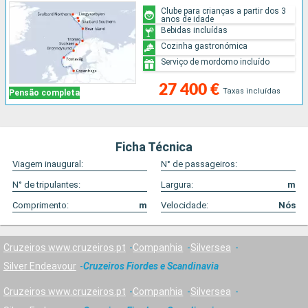
Clube para crianças a partir dos 3
anos de idade
Bebidas incluídas
Cozinha gastronómica
Serviço de mordomo incluído
27 400 €
Taxas incluídas
Pensão completa
Ficha Técnica
Viagem inaugural:
N° de passageiros:
N° de tripulantes:
Largura:
m
Comprimento:
m
Velocidade:
Nós
Cruzeiros www.cruzeiros.pt
Companhia
Silversea
Silver Endeavour
Cruzeiros Fiordes e Scandinavia
Cruzeiros www.cruzeiros.pt
Companhia
Silversea