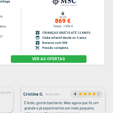
penhaga
ia
desde
869 €
Taxas: +300 €
terna
CRIANÇAS GRÁTIS ATÉ 12 ANOS
27
Clube infantil desde os 3 anos
Reserve com 50€
Pensão completa
VER AS OFERTAS
/06/2026
Cristina G.
4
08/06/2026
É lindo, gostei bastante. Mas agora que fiz um
grande e já experimentei um mais pequeno,