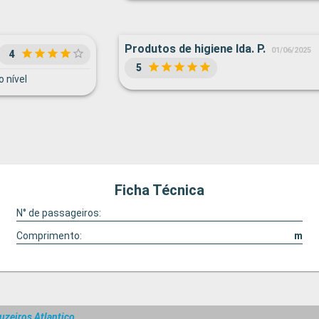
Produtos de higiene lda. P.
01/06/2025
4
5
 nível
Ficha Técnica
N° de passageiros:
Comprimento:
m
uzeiros Atlantico