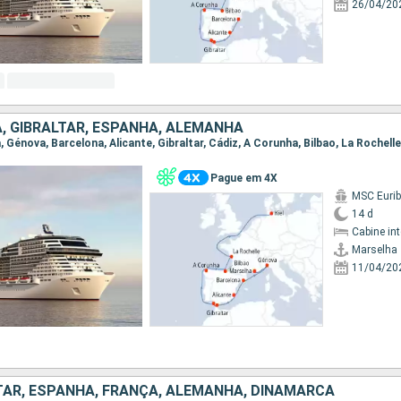
26/04/20
A, GIBRALTAR, ESPANHA, ALEMANHA
a, Génova, Barcelona, Alicante, Gibraltar, Cádiz, A Corunha, Bilbao, La Rochelle,
Pague em 4X
MSC Eurib
14 d
Cabine in
Marselha
11/04/20
LTAR, ESPANHA, FRANÇA, ALEMANHA, DINAMARCA