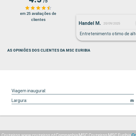
/5
em 25 avaliações de
clientes
Handel M.
20/09/2025
Entretenimento otimo de alto
AS OPINIÕES DOS CLIENTES DA MSC EURIBIA
Viagem inaugural:
Largura:
m
Cruzeiros www.cruzeiros.pt
Companhia
MSC Cruzeiros
MSC Euribia
Cr