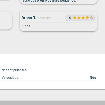
acho que prefiro os mais pequenos.
Conseguem ter mais atenção com as pessoas,
porque não é tanta gente e pareceu-me mais
familiar o Lyrica.
Bruno T.
4
31/05/2025
Boas
N° de tripulantes:
Velocidade:
Nós