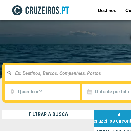
Destinos
Co
Quando ir?
Data de partida
FILTRAR A BUSCA
4
cruzeiros
encon