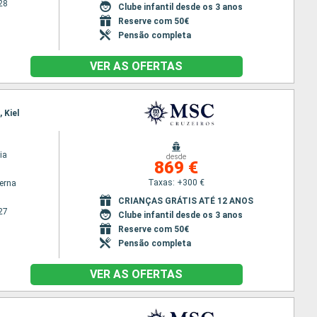
28
Clube infantil desde os 3 anos
Reserve com 50€
Pensão completa
VER AS OFERTAS
 Kiel
ia
desde
869 €
Taxas: +300 €
terna
CRIANÇAS GRÁTIS ATÉ 12 ANOS
27
Clube infantil desde os 3 anos
Reserve com 50€
Pensão completa
VER AS OFERTAS