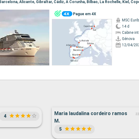
 Barcelona, Alicante, Gibraltar, Cádiz, A Corunha, Bilbao, La Rochelle, Kiel, Co
Pague em 4X
MSC Eurib
14 d
Cabine in
Génova
12/04/20
Maria laudalina cordeiro ramos
22
4
M.
5