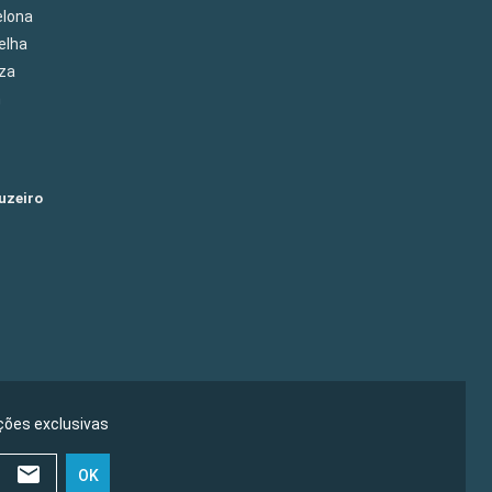
elona
elha
eza
m
uzeiro
ões exclusivas
OK