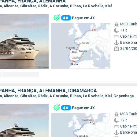
SPANHA, FRANÇA, ALEMANHA
a, Alicante, Gibraltar, Cádiz, A Corunha, Bilbao, La Rochelle, Kiel
Pague em 4X
MSC Eurib
11 d
Cabine in
Barcelona
26/04/20
SPANHA, FRANÇA, ALEMANHA, DINAMARCA
na, Alicante, Gibraltar, Cádiz, A Corunha, Bilbao, La Rochelle, Kiel, Copenhaga
Pague em 4X
MSC Eurib
12 d
Cabine in
Barcelona