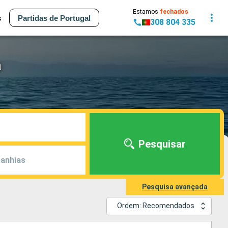
Estamos
fechados
s
Partidas de Portugal
308 804 335
a
Pesquisar
anhias
Pesquisa avançada
Ordem: Recomendados