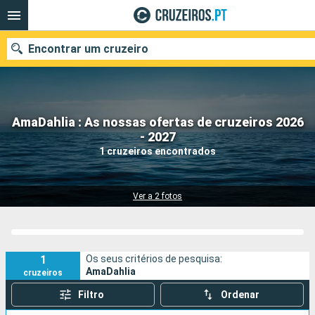
Encontrar um cruzeiro
AmaDahlia : As nossas ofertas de cruzeiros 2026
Quando ir?
- 2027
1 cruzeiros encontrados
Data de partida
Portos
Companhias
Ver a 2 fotos
Pesquisar
1
Os seus critérios de pesquisa:
AmaDahlia
cruzeiros
Filtro
Ordenar