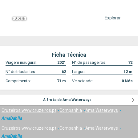
aucun
Explorar
Ficha Técnica
Viagem inaugural:
2021
N° de passageiros:
72
N° de tripulantes:
62
Largura:
12
m
Comprimento:
71
m
Velocidade:
0
Nós
A frota de Ama Waterways
Cruzeiros www.cruzeiros.pt
Companhia
Ama Waterways
AmaDahlia
Cruzeiros www.cruzeiros.pt
Companhia
Ama Waterways
AmaDahlia