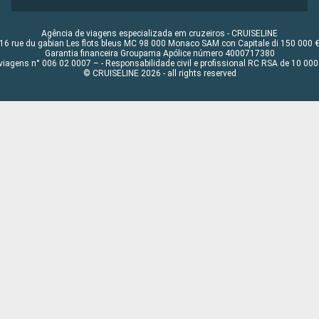
Agência de viagens especializada em cruzeiros - CRUISELINE
16 rue du gabian Les flots bleus MC 98 000 Monaco SAM con Capitale di 150 000 
Garantia financeira Groupama Apólice número 4000717380
viagens n° 006 02 0007 – - Responsabilidade civil e profissional RC RSA de 10 0
© CRUISELINE 2026 - all rights reserved