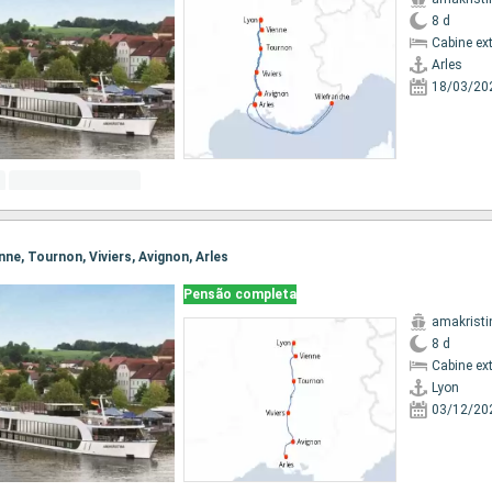
8 d
Cabine ex
Arles
18/03/20
enne, Tournon, Viviers, Avignon, Arles
Pensão completa
amakristi
8 d
Cabine ex
Lyon
03/12/20