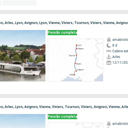
Pensão completa
amakristi
8 d
Cabine ex
Arles
12/11/20
Pensão completa
amakristi