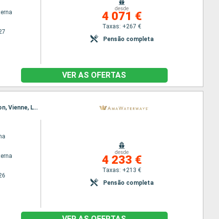
desde
terna
4 071 €
Taxas: +267 €
27
Pensão completa
VER AS OFERTAS
Itinerário : Arles, Lyon, Avignon, Lyon, Arles, Lyon, Avignon, Vienne, Viviers, Tournon, Viviers, Avignon, Vienne, Lyon, Arles, Villefranche, Arles, Lyon
na
desde
terna
4 233 €
Taxas: +213 €
26
Pensão completa
VER AS OFERTAS