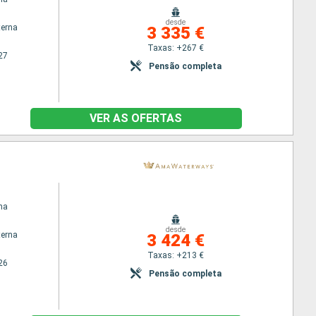
desde
terna
3 335 €
Taxas: +267 €
27
Pensão completa
VER AS OFERTAS
na
desde
terna
3 424 €
Taxas: +213 €
26
Pensão completa