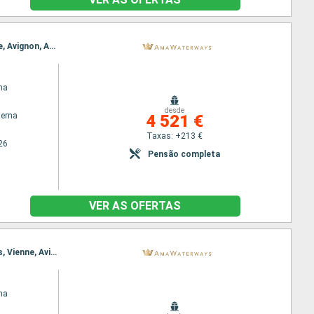
Itinerário : Arles, Lyon, Avignon, Arles, Lyon, Avignon, Lyon, Viviers, Vienne, Tournon, Viviers, Vienne, Avignon, Arles, Lyon, Arles, Tarascon, Lyon, Villefranche, Arles, Avignon, Lyon
na
desde
terna
4 521 €
Taxas: +213 €
26
Pensão completa
VER AS OFERTAS
Itinerário : Arles, Lyon, Avignon, Arles, Lyon, Avignon, Lyon, Vienne, Viviers, Vienne, Tournon, Viviers, Vienne, Avignon, Arles, Lyon, Tarascon, Arles, Villefranche, Lyon, Avignon, Arles, Lyon
na