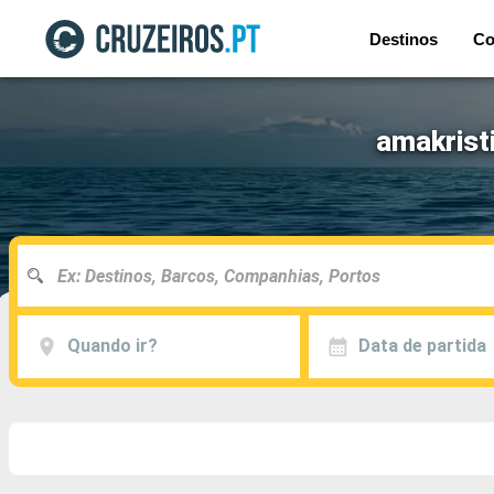
Destinos
Co
amakristi
Quando ir?
Data de partida