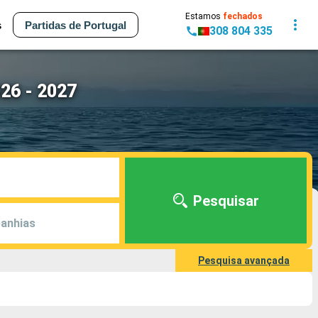
Estamos
fechados
s
Partidas de Portugal
308 804 335
026 - 2027
Pesquisar
anhias
Pesquisa avançada