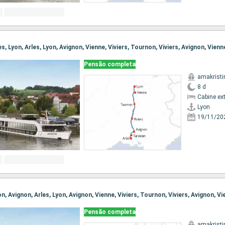
Pensão completa
amakristi
8 d
Cabine ex
Lyon
19/11/20
Pensão completa
amakristi