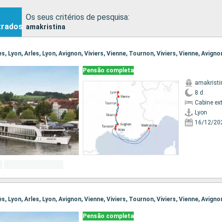
Os seus critérios de pesquisa:
trados
amakristina
Pensão completa
amakristi
8 d
Cabine ex
Lyon
16/12/20
Pensão completa