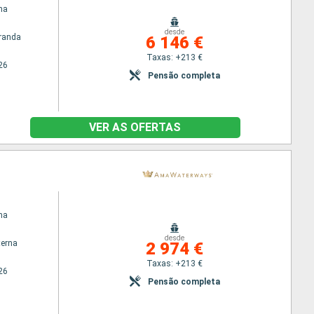
na
desde
randa
6 146 €
Taxas: +213 €
26
Pensão completa
VER AS OFERTAS
na
desde
terna
2 974 €
Taxas: +213 €
26
Pensão completa