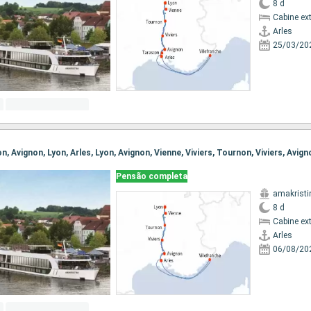
8 d
Cabine ex
Arles
25/03/20
Pensão completa
amakristi
8 d
Cabine ex
Arles
06/08/20