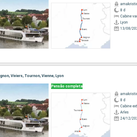
amakristi
8 d
Cabine va
Lyon
13/08/20
vignon, Viviers, Tournon, Vienne, Lyon
Pensão completa
amakristi
8 d
Cabine ex
Arles
24/12/20