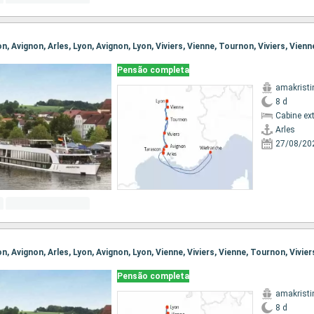
Pensão completa
amakristi
8 d
Cabine ex
Arles
27/08/20
Pensão completa
amakristi
8 d