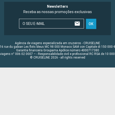
Newsletters
Receba as nossas promoções exclusivas
O SEU E-MAIL
OK
Agência de viagens especializada em cruzeiros - CRUISELINE
16 rue du gabian Les flots bleus MC 98 000 Monaco SAM con Capitale di 150 000 
Garantia financeira Groupama Apólice número 4000717380
viagens n° 006 02 0007 – - Responsabilidade civil e profissional RC RSA de 10 0
© CRUISELINE 2026 - all rights reserved