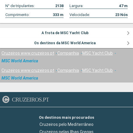
N° de tripulantes:
2138
Largura:
47
m
Comprimento:
333
m
Velocidade:
23
Nós
A frota de MSC Yacht Club
Os destinos da MSC World America
Cruzeiros www.cruzeiros.pt
Companhia
MSC Yacht Club
MSC World America
Cruzeiros www.cruzeiros.pt
Companhia
MSC Yacht Club
MSC World America
CRUZEIROS.PT
Os destinos mais procurados
Cruzeiros pelo Mediterrâneo
Cruzeiros pelas Ilhas Gregas