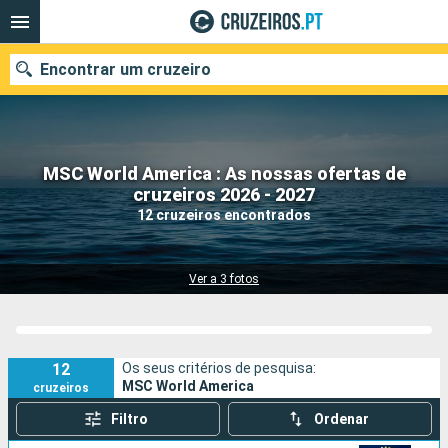
Encontrar um cruzeiro
MSC World America : As nossas ofertas de
Quando ir?
cruzeiros 2026 - 2027
12 cruzeiros encontrados
Data de partida
Portos
Companhias
Ver a 3 fotos
Pesquisar
12
Os seus critérios de pesquisa:
MSC World America
cruzeiros
Filtro
Ordenar