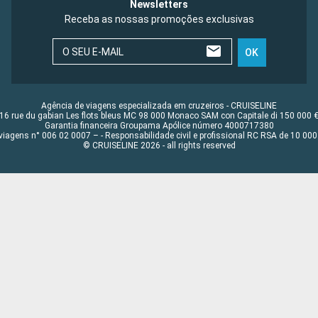
Newsletters
Receba as nossas promoções exclusivas
O SEU E-MAIL
OK
Agência de viagens especializada em cruzeiros - CRUISELINE
16 rue du gabian Les flots bleus MC 98 000 Monaco SAM con Capitale di 150 000 
Garantia financeira Groupama Apólice número 4000717380
viagens n° 006 02 0007 – - Responsabilidade civil e profissional RC RSA de 10 0
© CRUISELINE 2026 - all rights reserved