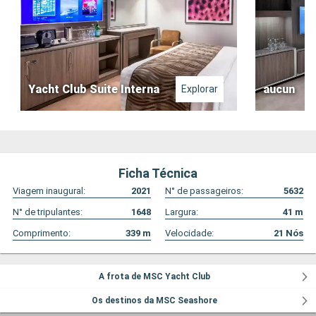
Yacht Club Suite Interna
aucun
Explorar
Ficha Técnica
Viagem inaugural:
2021
N° de passageiros:
5632
N° de tripulantes:
1648
Largura:
41
m
Comprimento:
339
m
Velocidade:
21
Nós
A frota de MSC Yacht Club
Os destinos da MSC Seashore