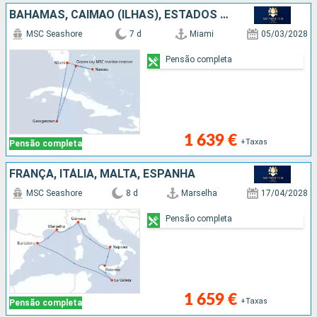
BAHAMAS, CAIMÃO (ILHAS), ESTADOS UNIDOS
MSC Seashore
7 d
Miami
05/03/2028
Pensão completa
1 639 €
+Taxas
Pensão completa
FRANÇA, ITÁLIA, MALTA, ESPANHA
MSC Seashore
8 d
Marselha
17/04/2028
Pensão completa
1 659 €
+Taxas
Pensão completa