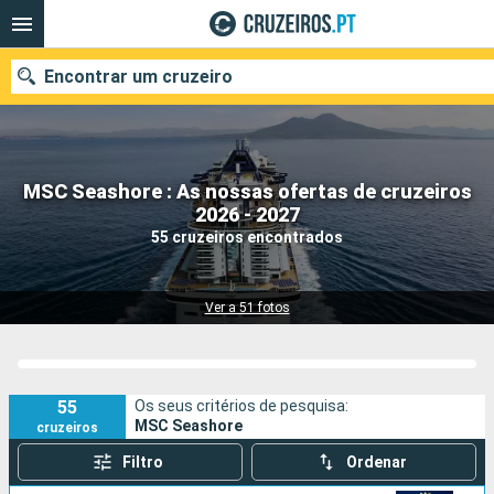
Encontrar um cruzeiro
MSC Seashore : As nossas ofertas de cruzeiros
Quando ir?
2026 - 2027
55 cruzeiros encontrados
Data de partida
Portos
Companhias
Ver a 51 fotos
Pesquisar
55
Os seus critérios de pesquisa:
MSC Seashore
cruzeiros
Filtro
Ordenar