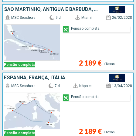
SÃO MARTINHO, ANTÍGUA E BARBUDA, REPÚBLICA DOMINICANA, ESTADOS UNIDOS
MSC Seashore
9 d
Miami
26/02/2028
Pensão completa
2 189 €
+Taxas
Pensão completa
ESPANHA, FRANÇA, ITÁLIA
MSC Seashore
7 d
Nápoles
13/04/2028
Pensão completa
2 189 €
+Taxas
Pensão completa