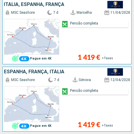
ITÁLIA, ESPANHA, FRANÇA
MSC Seashore
7 d
Marselha
11/04/2028
Pensão completa
1 419 €
+Taxas
Pague em 4X
ESPANHA, FRANÇA, ITÁLIA
MSC Seashore
7 d
Génova
12/04/2028
Pensão completa
1 419 €
+Taxas
Pague em 4X