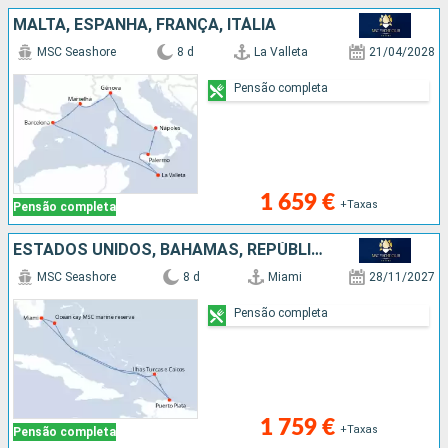
MALTA, ESPANHA, FRANÇA, ITÁLIA
MSC Seashore
8 d
La Valleta
21/04/2028
Pensão completa
1 659 €
+Taxas
Pensão completa
ESTADOS UNIDOS, BAHAMAS, REPÚBLICA DOMINICANA, ILHAS TURCAS E CAICOS
MSC Seashore
8 d
Miami
28/11/2027
Pensão completa
1 759 €
+Taxas
Pensão completa