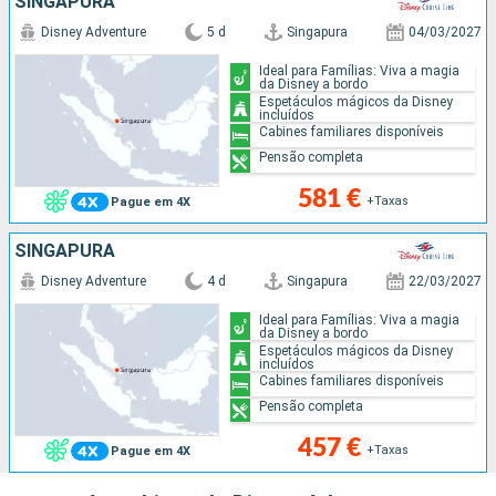
SINGAPURA
Disney Adventure
5 d
Singapura
04/03/2027
Ideal para Famílias: Viva a magia
da Disney a bordo
Espetáculos mágicos da Disney
incluídos
Cabines familiares disponíveis
Pensão completa
581 €
+Taxas
Pague em 4X
SINGAPURA
Disney Adventure
4 d
Singapura
22/03/2027
Ideal para Famílias: Viva a magia
da Disney a bordo
Espetáculos mágicos da Disney
incluídos
Cabines familiares disponíveis
Pensão completa
457 €
+Taxas
Pague em 4X