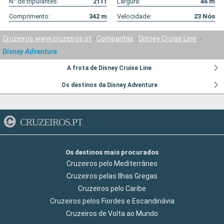
N° de tripulantes:
2111
Largura:
46
m
Comprimento:
342
m
Velocidade:
23
Nós
Cruzeiros www.cruzeiros.pt
Companhia
Disney Cruise Line
Disney Adventure
A frota de Disney Cruise Line
Os destinos da Disney Adventure
CRUZEIROS.PT
Os destinos mais procurados
Cruzeiros pelo Mediterrâneo
Cruzeiros pelas Ilhas Gregas
Cruzeiros pelo Caribe
Cruzeiros pelos Fiordes e Escandinávia
Cruzeiros de Volta ao Mundo