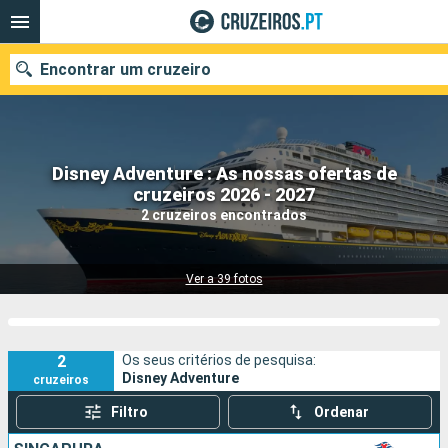
Encontrar um cruzeiro
Disney Adventure : As nossas ofertas de
Quando ir?
cruzeiros 2026 - 2027
2 cruzeiros encontrados
Data de partida
Portos
Companhias
Ver a 39 fotos
Pesquisar
2
Os seus critérios de pesquisa:
Disney Adventure
cruzeiros
Filtro
Ordenar