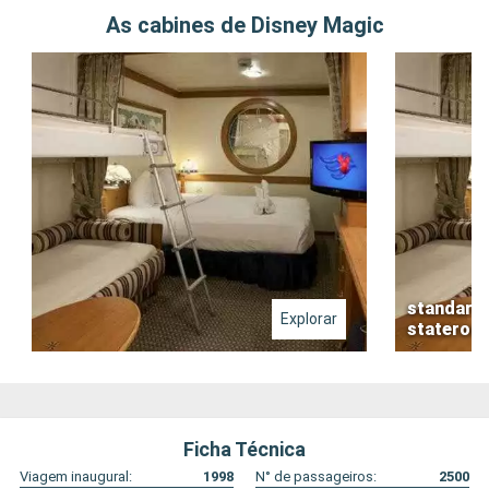
As cabines de Disney Magic
standard 
Explorar
stateroo
Ficha Técnica
Viagem inaugural:
1998
N° de passageiros:
2500