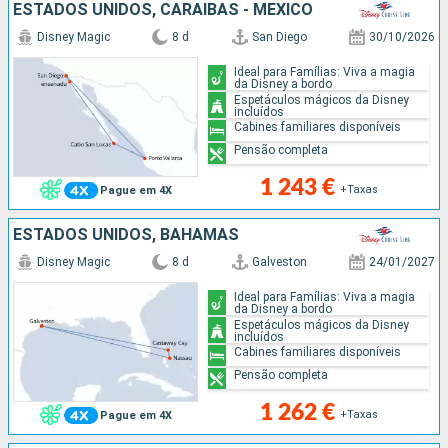
ESTADOS UNIDOS, CARAIBAS - MEXICO
Disney Magic
8 d
San Diego
30/10/2026
Ideal para Famílias: Viva a magia
da Disney a bordo
Espetáculos mágicos da Disney
incluídos
Cabines familiares disponíveis
Pensão completa
1 243 €
+Taxas
Pague em 4X
ESTADOS UNIDOS, BAHAMAS
Disney Magic
8 d
Galveston
24/01/2027
Ideal para Famílias: Viva a magia
da Disney a bordo
Espetáculos mágicos da Disney
incluídos
Cabines familiares disponíveis
Pensão completa
1 262 €
+Taxas
Pague em 4X