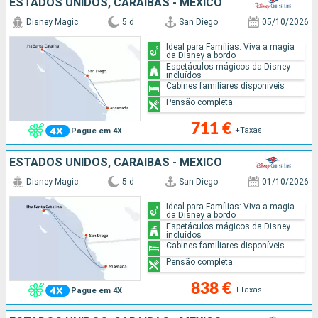
ESTADOS UNIDOS, CARAIBAS - MEXICO
Disney Magic
5 d
San Diego
05/10/2026
Ideal para Famílias: Viva a magia
da Disney a bordo
Espetáculos mágicos da Disney
incluídos
Cabines familiares disponíveis
Pensão completa
711 €
+Taxas
Pague em 4X
ESTADOS UNIDOS, CARAIBAS - MEXICO
Disney Magic
5 d
San Diego
01/10/2026
Ideal para Famílias: Viva a magia
da Disney a bordo
Espetáculos mágicos da Disney
incluídos
Cabines familiares disponíveis
Pensão completa
838 €
+Taxas
Pague em 4X