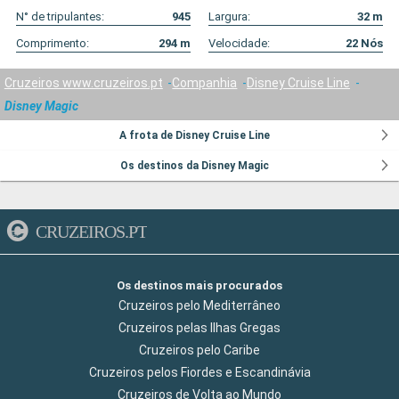
N° de tripulantes:
945
Largura:
32
m
Comprimento:
294
m
Velocidade:
22
Nós
Cruzeiros www.cruzeiros.pt
Companhia
Disney Cruise Line
Disney Magic
A frota de Disney Cruise Line
Os destinos da Disney Magic
CRUZEIROS.PT
Os destinos mais procurados
Cruzeiros pelo Mediterrâneo
Cruzeiros pelas Ilhas Gregas
Cruzeiros pelo Caribe
Cruzeiros pelos Fiordes e Escandinávia
Cruzeiros de Volta ao Mundo