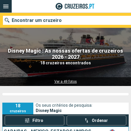
Encontrar um cruzeiro
Disney Magic : As nossas ofertas de cruzeiros
Quando ir?
2026 - 2027
18 cruzeiros encontrados
Data de partida
Portos
Companhias
Ver a 49 fotos
Pesquisar
18
Os seus critérios de pesquisa:
Disney Magic
cruzeiros
Filtro
Ordenar