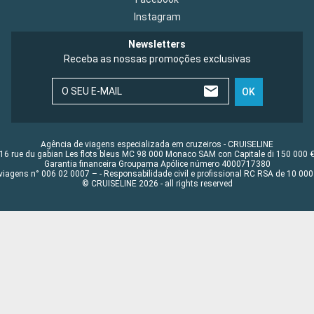
Instagram
Newsletters
Receba as nossas promoções exclusivas
O SEU E-MAIL
OK
Agência de viagens especializada em cruzeiros - CRUISELINE
16 rue du gabian Les flots bleus MC 98 000 Monaco SAM con Capitale di 150 000 
Garantia financeira Groupama Apólice número 4000717380
viagens n° 006 02 0007 – - Responsabilidade civil e profissional RC RSA de 10 0
© CRUISELINE 2026 - all rights reserved