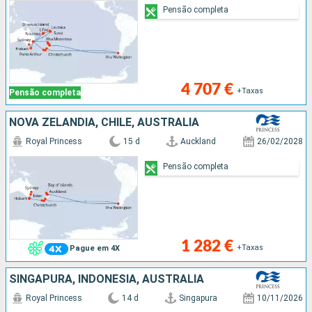
Pensão completa
4 707 €
+Taxas
Pensão completa
NOVA ZELANDIA, CHILE, AUSTRALIA
Royal Princess
15 d
Auckland
26/02/2028
Pensão completa
1 282 €
+Taxas
Pague em 4X
SINGAPURA, INDONÉSIA, AUSTRALIA
Royal Princess
14 d
Singapura
10/11/2026