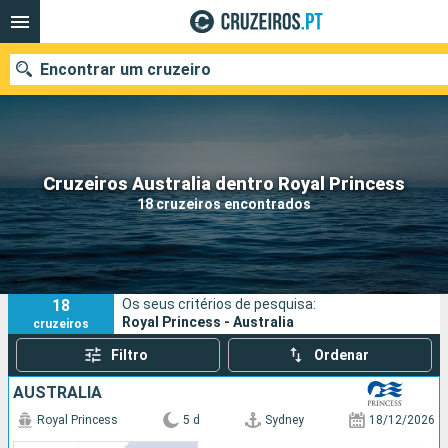
Encontrar um cruzeiro
Quando ir?
Cruzeiros Australia dentro Royal Princess
18 cruzeiros encontrados
Data de partida
Portos
Companhias
18
Os seus critérios de pesquisa:
Pesquisar
Royal Princess - Australia
cruzeiros
Filtro
Ordenar
AUSTRALIA
Royal Princess
5 d
Sydney
18/12/2026