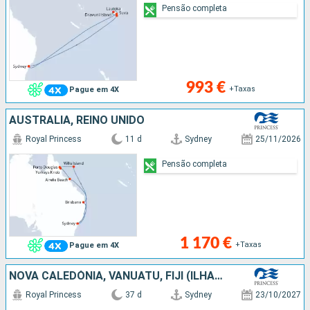
Pensão completa
993 €
+Taxas
Pague em 4X
AUSTRALIA, REINO UNIDO
Royal Princess
11 d
Sydney
25/11/2026
Pensão completa
1 170 €
+Taxas
Pague em 4X
NOVA CALEDÓNIA, VANUATU, FIJI (ILHAS), AUSTRALIA, CHILE, NOVA ZELANDIA
Royal Princess
37 d
Sydney
23/10/2027