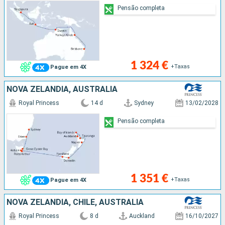
Pensão completa
1 324 €
+Taxas
Pague em 4X
NOVA ZELANDIA, AUSTRALIA
Royal Princess
14 d
Sydney
13/02/2028
Pensão completa
1 351 €
+Taxas
Pague em 4X
NOVA ZELANDIA, CHILE, AUSTRALIA
Royal Princess
8 d
Auckland
16/10/2027