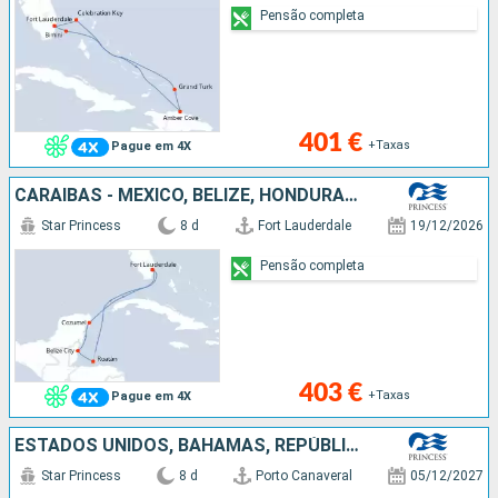
Pensão completa
401 €
+Taxas
Pague em 4X
CARAIBAS - MEXICO, BELIZE, HONDURAS, ESTADOS UNIDOS
Star Princess
8 d
Fort Lauderdale
19/12/2026
Pensão completa
403 €
+Taxas
Pague em 4X
ESTADOS UNIDOS, BAHAMAS, REPÚBLICA DOMINICANA, PORTO RICO, ILHAS TURCAS E CAICOS
Star Princess
8 d
Porto Canaveral
05/12/2027