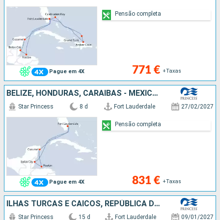
Pensão completa
771 €
+Taxas
Pague em 4X
BELIZE, HONDURAS, CARAIBAS - MEXICO, ESTADOS UNIDOS
Star Princess
8 d
Fort Lauderdale
27/02/2027
Pensão completa
831 €
+Taxas
Pague em 4X
ILHAS TURCAS E CAICOS, REPÚBLICA DOMINICANA, BAHAMAS, ESTADOS UNIDOS, HONDURAS, BELIZE, CARAIBAS - MEXICO
Star Princess
15 d
Fort Lauderdale
09/01/2027