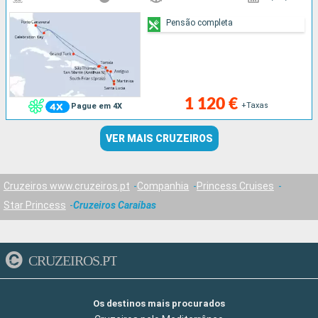
Pensão completa
1 120 €
+Taxas
Pague em 4X
VER MAIS CRUZEIROS
Cruzeiros www.cruzeiros.pt
Companhia
Princess Cruises
Star Princess
Cruzeiros Caraíbas
CRUZEIROS.PT
Os destinos mais procurados