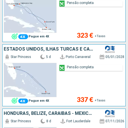
Pensão completa
323 €
+Taxas
Pague em 4X
ESTADOS UNIDOS, ILHAS TURCAS E CAICOS
Star Princess
5 d
Porto Canaveral
05/01/2028
Pensão completa
337 €
+Taxas
Pague em 4X
HONDURAS, BELIZE, CARAIBAS - MEXICO, ESTADOS UNIDOS
Star Princess
8 d
Fort Lauderdale
07/11/2026