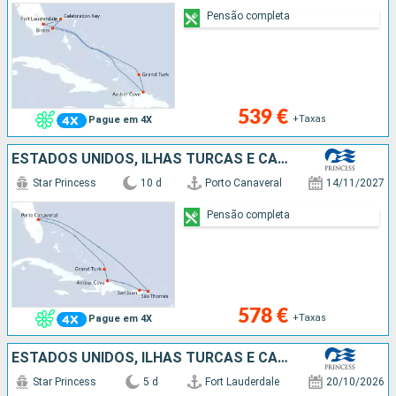
Pensão completa
539 €
+Taxas
Pague em 4X
ESTADOS UNIDOS, ILHAS TURCAS E CAICOS, REPÚBLICA DOMINICANA, PORTO RICO, SÃO MARTINHO, SÃO TOMÁS
Star Princess
10 d
Porto Canaveral
14/11/2027
Pensão completa
578 €
+Taxas
Pague em 4X
ESTADOS UNIDOS, ILHAS TURCAS E CAICOS
Star Princess
5 d
Fort Lauderdale
20/10/2026