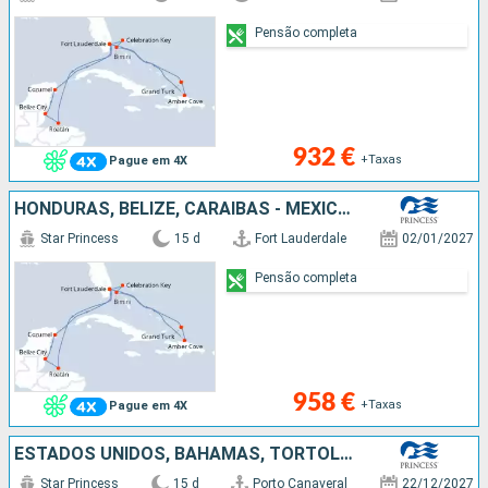
Pensão completa
932 €
+Taxas
Pague em 4X
HONDURAS, BELIZE, CARAIBAS - MEXICO, ILHAS TURCAS E CAICOS, REPÚBLICA DOMINICANA, BAHAMAS, ESTADOS UNIDOS
Star Princess
15 d
Fort Lauderdale
02/01/2027
Pensão completa
958 €
+Taxas
Pague em 4X
ESTADOS UNIDOS, BAHAMAS, TORTOLA, SÃO MARTINHO, MARTINICA, SANTA LÚCIA, ANTÍGUA E BARBUDA, SÃO TOMÁS, ILHAS TURCAS E CAICOS
Star Princess
15 d
Porto Canaveral
22/12/2027