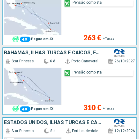
Pensão completa
263 €
+Taxas
Pague em 4X
BAHAMAS, ILHAS TURCAS E CAICOS, ESTADOS UNIDOS
Star Princess
6 d
Porto Canaveral
26/10/2027
Pensão completa
310 €
+Taxas
Pague em 4X
ESTADOS UNIDOS, ILHAS TURCAS E CAICOS, REPÚBLICA DOMINICANA, BAHAMAS
Star Princess
8 d
Fort Lauderdale
12/12/2026