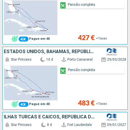
Pensão completa
427 €
+Taxas
Pague em 4X
ESTADOS UNIDOS, BAHAMAS, REPÚBLICA DOMINICANA, PORTO RICO, SÃO MARTINHO, SÃO TOMÁS
Star Princess
10 d
Porto Canaveral
29/03/2028
Pensão completa
483 €
+Taxas
Pague em 4X
ILHAS TURCAS E CAICOS, REPÚBLICA DOMINICANA, BAHAMAS, ESTADOS UNIDOS
Star Princess
8 d
Fort Lauderdale
09/01/2027