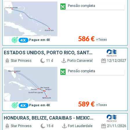
Pensão completa
586 €
+Taxas
Pague em 4X
ESTADOS UNIDOS, PORTO RICO, SANTA LÚCIA, ANTÍGUA E BARBUDA, SÃO TOMÁS
Star Princess
11 d
Porto Canaveral
12/12/2027
Pensão completa
589 €
+Taxas
Pague em 4X
HONDURAS, BELIZE, CARAIBAS - MEXICO, ILHAS TURCAS E CAICOS, REPÚBLICA DOMINICANA, BAHAMAS, ESTADOS UNIDOS
Star Princess
15 d
Fort Lauderdale
21/11/2026