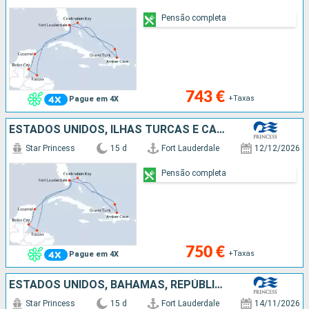
Pensão completa
743 €
+Taxas
Pague em 4X
ESTADOS UNIDOS, ILHAS TURCAS E CAICOS, REPÚBLICA DOMINICANA, BAHAMAS, CARAIBAS - MEXICO, BELIZE, HONDURAS
Star Princess
15 d
Fort Lauderdale
12/12/2026
Pensão completa
750 €
+Taxas
Pague em 4X
ESTADOS UNIDOS, BAHAMAS, REPÚBLICA DOMINICANA, ILHAS TURCAS E CAICOS, HONDURAS, BELIZE, CARAIBAS - MEXICO
Star Princess
15 d
Fort Lauderdale
14/11/2026