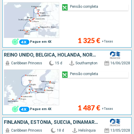
Pensão completa
1 325 €
+Taxas
Pague em 4X
REINO UNIDO, BÉLGICA, HOLANDA, NORUEGA, DINAMARCA, ALEMANHA, LETÓNIA, ESTÓNIA, FINLÂNDIA
Caribbean Princess
15 d
Southampton
16/06/2028
Pensão completa
1 487 €
+Taxas
Pague em 4X
FINLÂNDIA, ESTÓNIA, SUÉCIA, DINAMARCA, ALEMANHA, NORUEGA, ISLÂNDIA
Caribbean Princess
18 d
Helsínquia
13/05/2028