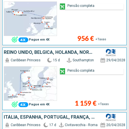
Pensão completa
956 €
+Taxas
Pague em 4X
REINO UNIDO, BÉLGICA, HOLANDA, NORUEGA, DINAMARCA, ALEMANHA, LETÓNIA, ESTÓNIA, FINLÂNDIA
Caribbean Princess
15 d
Southampton
29/04/2028
Pensão completa
1 159 €
+Taxas
Pague em 4X
ITÁLIA, ESPANHA, PORTUGAL, FRANÇA, REINO UNIDO, BÉLGICA, HOLANDA, NORUEGA, DINAMARCA
Caribbean Princess
17 d
Civitavecchia - Roma
20/04/2028