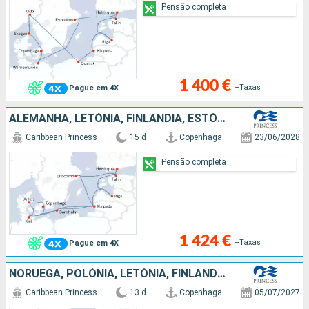
Pensão completa
1 400 €
+Taxas
Pague em 4X
ALEMANHA, LETÓNIA, FINLÂNDIA, ESTÓNIA, SUÉCIA, DINAMARCA
Caribbean Princess
15 d
Copenhaga
23/06/2028
Pensão completa
1 424 €
+Taxas
Pague em 4X
NORUEGA, POLÓNIA, LETÓNIA, FINLÂNDIA, ESTÓNIA, SUÉCIA, DINAMARCA
Caribbean Princess
13 d
Copenhaga
05/07/2027