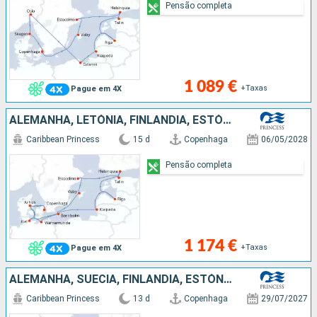
Pensão completa
1 089 €
+Taxas
Pague em 4X
ALEMANHA, LETÓNIA, FINLÂNDIA, ESTÓNIA, SUÉCIA, DINAMARCA
Caribbean Princess
15 d
Copenhaga
06/05/2028
Pensão completa
1 174 €
+Taxas
Pague em 4X
ALEMANHA, SUÉCIA, FINLÂNDIA, ESTÓNIA, LETÓNIA, POLÓNIA, NORUEGA, DINAMARCA
Caribbean Princess
13 d
Copenhaga
29/07/2027