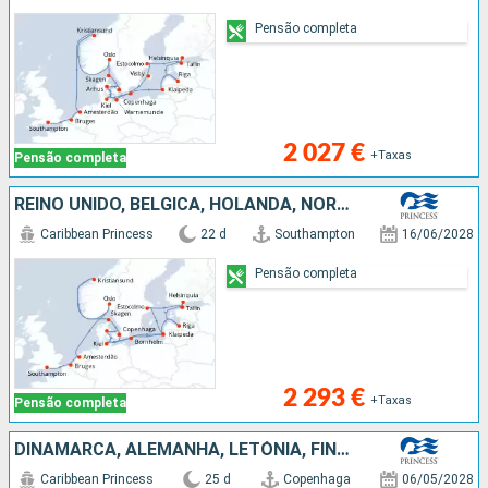
Pensão completa
2 027 €
+Taxas
Pensão completa
REINO UNIDO, BÉLGICA, HOLANDA, NORUEGA, ALEMANHA, LETÓNIA, ESTÓNIA, FINLÂNDIA, SUÉCIA, DINAMARCA
Caribbean Princess
22 d
Southampton
16/06/2028
Pensão completa
2 293 €
+Taxas
Pensão completa
DINAMARCA, ALEMANHA, LETÓNIA, FINLÂNDIA, ESTÓNIA, SUÉCIA, NORUEGA, ISLÂNDIA
Caribbean Princess
25 d
Copenhaga
06/05/2028