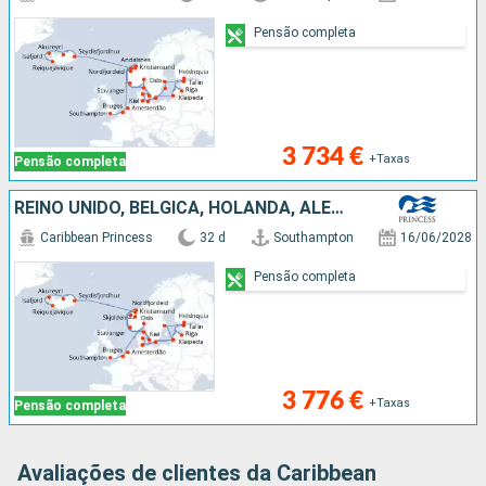
Pensão completa
3 734 €
+Taxas
Pensão completa
REINO UNIDO, BÉLGICA, HOLANDA, ALEMANHA, LETÓNIA, FINLÂNDIA, ESTÓNIA, SUÉCIA, DINAMARCA, NORUEGA, ISLÂNDIA
Caribbean Princess
32 d
Southampton
16/06/2028
Pensão completa
3 776 €
+Taxas
Pensão completa
Avaliações de clientes da Caribbean