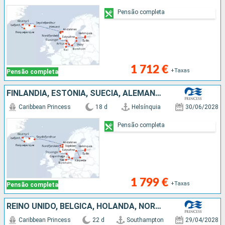
Pensão completa
1 712 €
+Taxas
Pensão completa
FINLÂNDIA, ESTÓNIA, SUÉCIA, ALEMANHA, DINAMARCA, NORUEGA, ISLÂNDIA
Caribbean Princess
18 d
Helsínquia
30/06/2028
Pensão completa
1 799 €
+Taxas
Pensão completa
REINO UNIDO, BÉLGICA, HOLANDA, NORUEGA, ALEMANHA, LETÓNIA, FINLÂNDIA, ESTÓNIA, SUÉCIA, DINAMARCA
Caribbean Princess
22 d
Southampton
29/04/2028