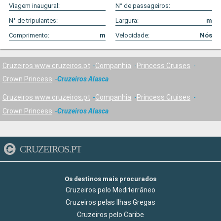
Viagem inaugural:
N° de passageiros:
N° de tripulantes:
Largura:
m
Comprimento:
m
Velocidade:
Nós
Cruzeiros www.cruzeiros.pt
Companhia
Princess Cruises
Crown Princess
Cruzeiros Alasca
Cruzeiros www.cruzeiros.pt
Companhia
Princess Cruises
Crown Princess
Cruzeiros Alasca
CRUZEIROS.PT
Os destinos mais procurados
Cruzeiros pelo Mediterrâneo
Cruzeiros pelas Ilhas Gregas
Cruzeiros pelo Caribe