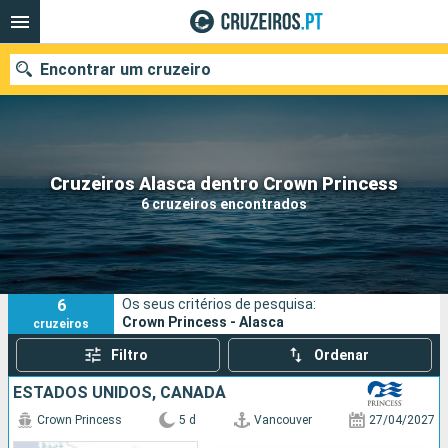
Encontrar um cruzeiro
Quando ir?
Cruzeiros Alasca dentro Crown Princess
6 cruzeiros encontrados
Data de partida
Portos
Companhias
6
Os seus critérios de pesquisa:
Pesquisar
Crown Princess - Alasca
cruzeiros
Filtro
Ordenar
ESTADOS UNIDOS, CANADÁ
Crown Princess
5 d
Vancouver
27/04/2027