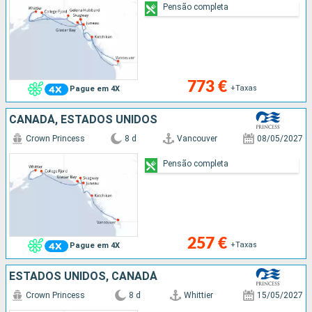
Pensão completa
773 €
+Taxas
Pague em 4X
CANADÁ, ESTADOS UNIDOS
Crown Princess
8 d
Vancouver
08/05/2027
Pensão completa
257 €
+Taxas
Pague em 4X
ESTADOS UNIDOS, CANADÁ
Crown Princess
8 d
Whittier
15/05/2027