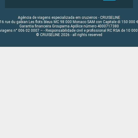
Agência de viagens especializada em cruzeiros - CRUISELINE
16 rue du gabian Les flots bleus MC 98 000 Monaco SAM con Capitale di 150 000 
Garantia financeira Groupama Apólice número 4000717380
viagens n° 006 02 0007 – - Responsabilidade civil e profissional RC RSA de 10 0
© CRUISELINE 2026 - all rights reserved