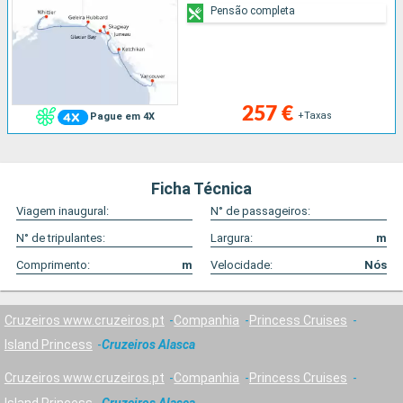
Pensão completa
257 €
+Taxas
Pague em 4X
Ficha Técnica
Viagem inaugural:
N° de passageiros:
N° de tripulantes:
Largura:
m
Comprimento:
m
Velocidade:
Nós
Cruzeiros www.cruzeiros.pt
Companhia
Princess Cruises
Island Princess
Cruzeiros Alasca
Cruzeiros www.cruzeiros.pt
Companhia
Princess Cruises
Island Princess
Cruzeiros Alasca