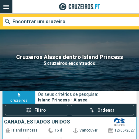
Encontrar um cruzeiro
Quando ir?
Cruzeiros Alasca dentro Island Princess
5 cruzeiros encontrados
Data de partida
Portos
Companhias
5
Os seus critérios de pesquisa:
Pesquisar
Island Princess - Alasca
cruzeiros
Filtro
Ordenar
CANADÁ, ESTADOS UNIDOS
Island Princess
15 d
Vancouver
12/05/2027