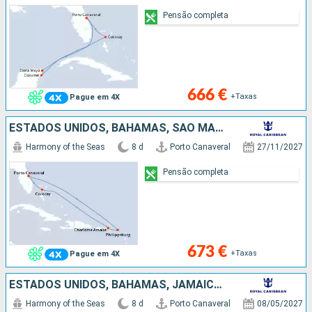
Pensão completa
666 €
+Taxas
Pague em 4X
ESTADOS UNIDOS, BAHAMAS, SÃO MARTINHO
Harmony of the Seas
8 d
Porto Canaveral
27/11/2027
Pensão completa
673 €
+Taxas
Pague em 4X
ESTADOS UNIDOS, BAHAMAS, JAMAICA, CARAIBAS - MEXICO
Harmony of the Seas
8 d
Porto Canaveral
08/05/2027