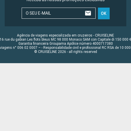
O SEU E-MAIL
OK
Agência de viagens especializada em cruzeiros - CRUISELINE
16 rue du gabian Les flots bleus MC 98 000 Monaco SAM con Capitale di 150 000 
Garantia financeira Groupama Apólice número 4000717380
viagens n° 006 02 0007 – - Responsabilidade civil e profissional RC RSA de 10 0
© CRUISELINE 2026 - all rights reserved