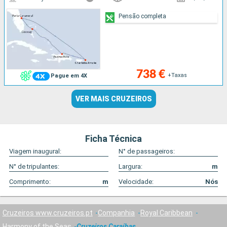
Pensão completa
738 €
+Taxas
Pague em 4X
VER MAIS CRUZEIROS
Ficha Técnica
Viagem inaugural:
N° de passageiros:
N° de tripulantes:
Largura:
m
Comprimento:
m
Velocidade:
Nós
Cruzeiros www.cruzeiros.pt
Companhia
Royal Caribbean
Harmony of the Seas
Cruzeiros Caraíbas