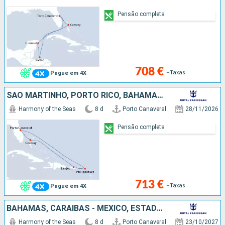
Pensão completa
708 €
+Taxas
Pague em 4X
SÃO MARTINHO, PORTO RICO, BAHAMAS, ESTADOS UNIDOS
Harmony of the Seas
8 d
Porto Canaveral
28/11/2026
Pensão completa
713 €
+Taxas
Pague em 4X
BAHAMAS, CARAIBAS - MEXICO, ESTADOS UNIDOS
Harmony of the Seas
8 d
Porto Canaveral
23/10/2027