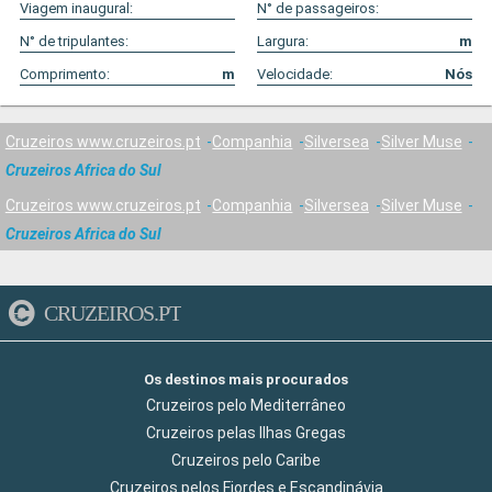
Viagem inaugural:
N° de passageiros:
N° de tripulantes:
Largura:
m
Comprimento:
m
Velocidade:
Nós
Cruzeiros www.cruzeiros.pt
Companhia
Silversea
Silver Muse
Cruzeiros Africa do Sul
Cruzeiros www.cruzeiros.pt
Companhia
Silversea
Silver Muse
Cruzeiros Africa do Sul
CRUZEIROS.PT
Os destinos mais procurados
Cruzeiros pelo Mediterrâneo
Cruzeiros pelas Ilhas Gregas
Cruzeiros pelo Caribe
Cruzeiros pelos Fiordes e Escandinávia