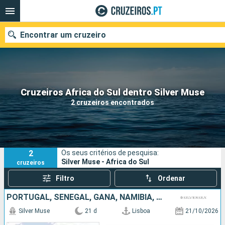
Encontrar um cruzeiro
Quando ir?
Cruzeiros Africa do Sul dentro Silver Muse
2 cruzeiros encontrados
Data de partida
Portos
Companhias
2
Os seus critérios de pesquisa:
Pesquisar
Silver Muse - Africa do Sul
cruzeiros
Filtro
Ordenar
PORTUGAL, SENEGAL, GANA, NAMÍBIA, AFRICA DO SUL
Silver Muse
21 d
Lisboa
21/10/2026