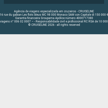
Agência de viagens especializada em cruzeiros - CRUISELINE
16 rue du gabian Les flots bleus MC 98 000 Monaco SAM con Capitale di 150 000 
Garantia financeira Groupama Apólice número 4000717380
viagens n° 006 02 0007 – - Responsabilidade civil e profissional RC RSA de 10 0
© CRUISELINE 2026 - all rights reserved