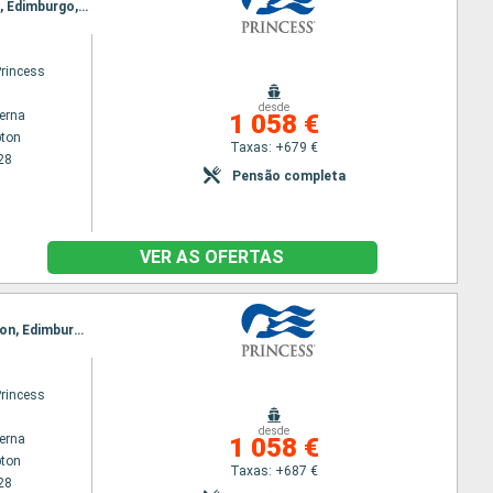
Itinerário : Southampton, Cornwall, Cork, Liverpool, Belfast, Greenock, Ilhas Orkney, Invergordon, Edimburgo, Le Havre, Southampton
Princess
desde
terna
1 058 €
ton
Taxas: +679 €
28
Pensão completa
VER AS OFERTAS
Itinerário : Southampton, Cornwall, Cobh, Dun Laoghaire, Liverpool, Belfast, Greenock, Invergordon, Edimburgo, Le Havre, Southampton
Princess
desde
terna
1 058 €
ton
Taxas: +687 €
28