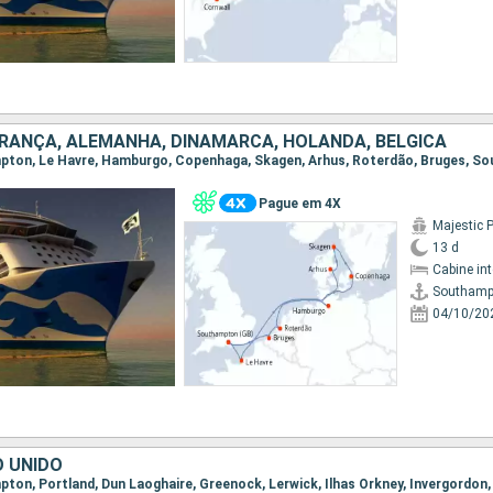
 FRANÇA, ALEMANHA, DINAMARCA, HOLANDA, BÉLGICA
ampton, Le Havre, Hamburgo, Copenhaga, Skagen, Arhus, Roterdão, Bruges, 
Pague em 4X
Majestic 
13 d
Cabine in
Southamp
04/10/20
O UNIDO