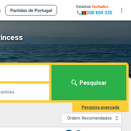
Estamos
fechados
s
Partidas de Portugal
308 804 335
rincess
Pesquisar
anhias
Pesquisa avançada
Ordem: Recomendados