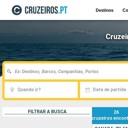
Destinos
Co
Cruzei
Quando ir?
Data de partida
FILTRAR A BUSCA
26
cruzeiros
encon