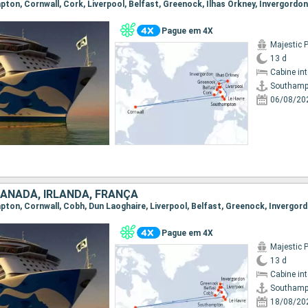
Pague em 4X
Majestic 
13 d
Cabine in
Southamp
06/08/20
CANADÁ, IRLANDA, FRANÇA
Pague em 4X
Majestic 
13 d
Cabine in
Southamp
18/08/20