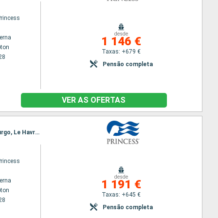
Princess
desde
terna
1 146 €
ton
Taxas: +679 €
28
Pensão completa
VER AS OFERTAS
Itinerário : Southampton, Cornwall, Cobh, Dun Laoghaire, Belfast, Greenock, Invergordon, Edimburgo, Le Havre, Southampton
Princess
desde
terna
1 191 €
ton
Taxas: +645 €
28
Pensão completa