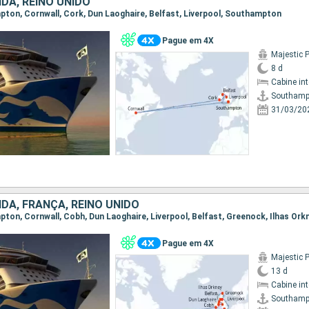
DA, REINO UNIDO
mpton, Cornwall, Cork, Dun Laoghaire, Belfast, Liverpool, Southampton
Pague em 4X
Majestic 
8 d
Cabine in
Southamp
31/03/20
DA, FRANÇA, REINO UNIDO
Pague em 4X
Majestic 
13 d
Cabine in
Southamp