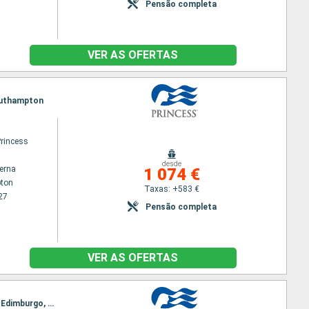
Pensão completa
VER AS OFERTAS
Southampton
Princess
desde
terna
1 074 €
ton
Taxas: +583 €
27
Pensão completa
VER AS OFERTAS
Itinerário : Southampton, Portland, Dun Laoghaire, Greenock, Lerwick, Ilhas Orkney, Invergordon, Edimburgo, Southampton