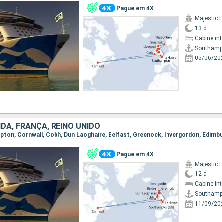
Pague em 4X
Majestic 
13 d
Cabine in
Southamp
05/06/20
DA, FRANÇA, REINO UNIDO
Pague em 4X
Majestic 
12 d
Cabine in
Southamp
11/09/20