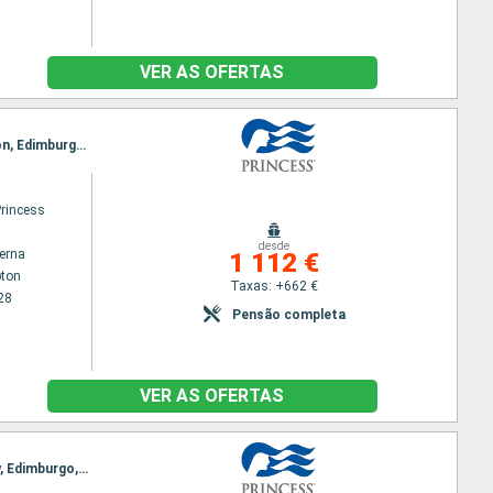
VER AS OFERTAS
Itinerário : Southampton, Portland, Cornwall, Cork, Dun Laoghaire, Belfast, Greenock, Invergordon, Edimburgo, Le Havre, Southampton
Princess
desde
terna
1 112 €
ton
Taxas: +662 €
28
Pensão completa
VER AS OFERTAS
Itinerário : Southampton, Cornwall, Cork, Liverpool, Belfast, Greenock, Invergordon, Ilhas Orkney, Edimburgo, Le Havre, Southampton