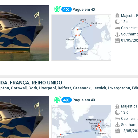
Pague em 4X
Majestic 
12 d
Cabine in
Southamp
01/05/20
DA, FRANÇA, REINO UNIDO
Pague em 4X
Majestic 
13 d
Cabine in
Southamp
12/05/20