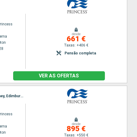
Princess
desde
terna
661 €
ton
Taxas: +406 €
28
Pensão completa
VER AS OFERTAS
Itinerário : Southampton, Cornwall, Cobh, Dun Laoghaire, Liverpool, Belfast, Greenock, Ilhas Orkney, Edimburgo, Le Havre, Southampton
Princess
desde
terna
895 €
ton
Taxas: +550 €