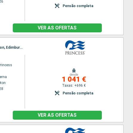
26
Pensão completa
VER AS OFERTAS
Itinerário : Southampton, Cornwall, Cobh, Dun Laoghaire, Liverpool, Belfast, Greenock, Invergordon, Edimburgo, Le Havre, Southampton
Princess
desde
terna
1 041 €
ton
Taxas: +696 €
28
Pensão completa
VER AS OFERTAS