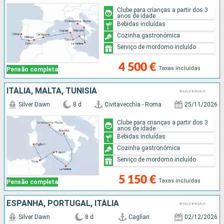
Clube para crianças a partir dos 3
anos de idade
Bebidas incluídas
Cozinha gastronómica
Serviço de mordomo incluído
4 500 €
Taxas incluídas
Pensão completa
ITÁLIA, MALTA, TUNÍSIA
Silver Dawn
8 d
Civitavecchia - Roma
25/11/2026
Clube para crianças a partir dos 3
anos de idade
Bebidas incluídas
Cozinha gastronómica
Serviço de mordomo incluído
5 150 €
Taxas incluídas
Pensão completa
ESPANHA, PORTUGAL, ITÁLIA
Silver Dawn
8 d
Cagliari
02/12/2026