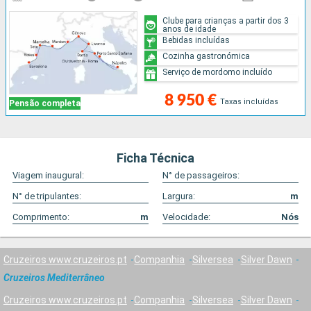
Clube para crianças a partir dos 3
anos de idade
Bebidas incluídas
Cozinha gastronómica
Serviço de mordomo incluído
8 950 €
Taxas incluídas
Pensão completa
Ficha Técnica
Viagem inaugural:
N° de passageiros:
N° de tripulantes:
Largura:
m
Comprimento:
m
Velocidade:
Nós
Cruzeiros www.cruzeiros.pt
Companhia
Silversea
Silver Dawn
Cruzeiros Mediterrâneo
Cruzeiros www.cruzeiros.pt
Companhia
Silversea
Silver Dawn