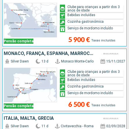
Clube para crianças a partir dos 3
anos de idade
Bebidas incluídas
Cozinha gastronómica
Serviço de mordomo incluído
5 900 €
Taxas incluídas
Pensão completa
MÔNACO, FRANÇA, ESPANHA, MARROCOS, PORTUGAL
Silver Dawn
13 d
Monaco Monte-Carlo
15/11/2027
Clube para crianças a partir dos 3
anos de idade
Bebidas incluídas
Cozinha gastronómica
Serviço de mordomo incluído
6 500 €
Taxas incluídas
Pensão completa
ITÁLIA, MALTA, GRÉCIA
Silver Dawn
11 d
Civitavecchia - Roma
02/09/2028