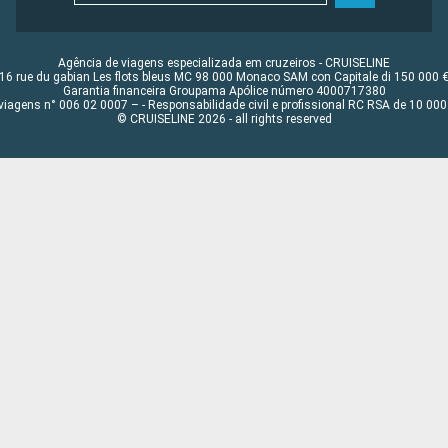
Agência de viagens especializada em cruzeiros - CRUISELINE
16 rue du gabian Les flots bleus MC 98 000 Monaco SAM con Capitale di 150 000 
Garantia financeira Groupama Apólice número 4000717380
viagens n° 006 02 0007 – - Responsabilidade civil e profissional RC RSA de 10 0
© CRUISELINE 2026 - all rights reserved