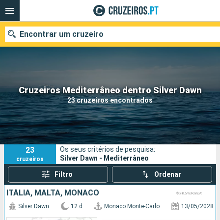
Encontrar um cruzeiro
Quando ir?
Cruzeiros Mediterrâneo dentro Silver Dawn
23 cruzeiros encontrados
Data de partida
Portos
Companhias
23
Os seus critérios de pesquisa:
Pesquisar
Silver Dawn - Mediterrâneo
cruzeiros
Filtro
Ordenar
ITÁLIA, MALTA, MÔNACO
Silver Dawn
12 d
Monaco Monte-Carlo
13/05/2028