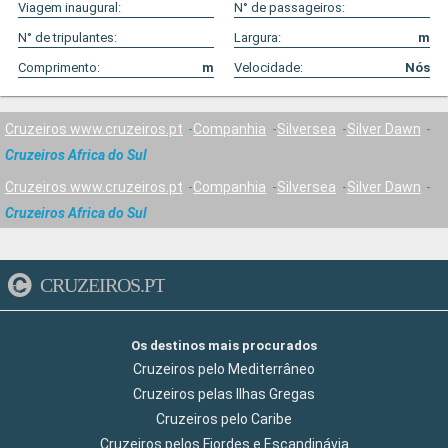
Viagem inaugural:
N° de passageiros:
N° de tripulantes:
Largura:
m
Comprimento:
m
Velocidade:
Nós
Cruzeiros www.cruzeiros.pt
Companhia
Silversea
Silver Dawn
Cruzeiros Africa do Sul
Cruzeiros www.cruzeiros.pt
Companhia
Silversea
Silver Dawn
Cruzeiros Africa do Sul
CRUZEIROS.PT
Os destinos mais procurados
Cruzeiros pelo Mediterrâneo
Cruzeiros pelas Ilhas Gregas
Cruzeiros pelo Caribe
Cruzeiros pelos Fiordes e Escandinávia