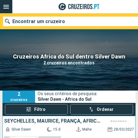
Encontrar um cruzeiro
Quando ir?
Cruzeiros Africa do Sul dentro Silver Dawn
2 cruzeiros encontrados
Data de partida
Portos
Companhias
2
Os seus critérios de pesquisa:
Pesquisar
Silver Dawn - Africa do Sul
cruzeiros
Filtro
Ordenar
SEYCHELLES, MAURICE, FRANÇA, AFRICA DO SUL
Silver Dawn
15 d
Mahe
28/03/2027