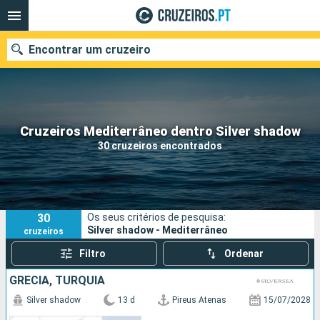
Encontrar um cruzeiro
Quando ir?
Cruzeiros Mediterrâneo dentro Silver shadow
30 cruzeiros encontrados
Data de partida
Portos
Companhias
30
Os seus critérios de pesquisa:
Pesquisar
Silver shadow - Mediterrâneo
cruzeiros
Filtro
Ordenar
GRÉCIA, TURQUIA
Silver shadow
13 d
Pireus Atenas
15/07/2028