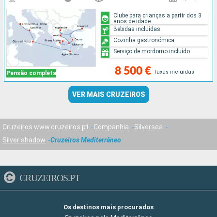
Clube para crianças a partir dos 3
anos de idade
Bebidas incluídas
Cozinha gastronómica
Serviço de mordomo incluído
8 500 €
Taxas incluídas
Pensão completa
VER MAIS CRUZEIROS
Cruzeiros www.cruzeiros.pt
Companhia
Silversea
Silver shadow
Cruzeiros Mediterrâneo
CRUZEIROS.PT
Os destinos mais procurados