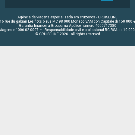
Agência de viagens especializada em cruzeiros - CRUISELINE
16 rue du gabian Les flots bleus MC 98 000 Monaco SAM con Capitale di 150 000 
Garantia financeira Groupama Apólice número 4000717380
viagens n° 006 02 0007 – - Responsabilidade civil e profissional RC RSA de 10 0
© CRUISELINE 2026 - all rights reserved