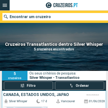
Encontrar um cruzeiro
Quando ir?
Cruzeiros Transatlantico dentro Silver Whisper
5 cruzeiros encontrados
Data de partida
Portos
Companhias
5
Os seus critérios de pesquisa:
Pesquisar
Silver Whisper - Transatlantico
cruzeiros
Filtro
Ordenar
CANADÁ, ESTADOS UNIDOS, JAPÃO
Silver Whisper
17 d
Vancouver
01/06/2028