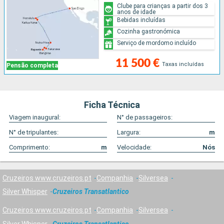
Clube para crianças a partir dos 3
anos de idade
Bebidas incluídas
Cozinha gastronómica
Serviço de mordomo incluído
11 500 €
Taxas incluídas
Pensão completa
Ficha Técnica
Viagem inaugural:
N° de passageiros:
N° de tripulantes:
Largura:
m
Comprimento:
m
Velocidade:
Nós
Cruzeiros www.cruzeiros.pt
Companhia
Silversea
Silver Whisper
Cruzeiros Transatlantico
Cruzeiros www.cruzeiros.pt
Companhia
Silversea
Silver Whisper
Cruzeiros Transatlantico