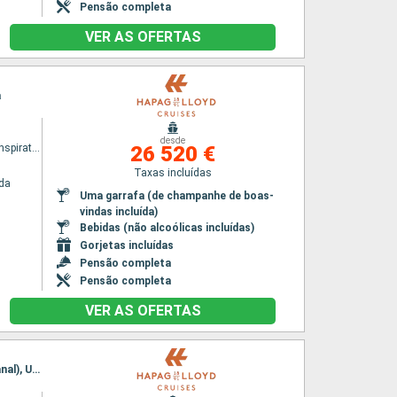
Pensão completa
VER AS OFERTAS
a
desde
HANSEATIC inspiration
26 520 €
Taxas incluídas
da
Uma garrafa (de champanhe de boas-
vindas incluída)
Bebidas (não alcoólicas incluídas)
Gorjetas incluídas
Pensão completa
Pensão completa
VER AS OFERTAS
Itinerário : Île Saint-Matthieu, Fiordes Chilenos, Punta Arenas, Glaciar Garibaldi, Beagle (Canal), Ushuaia