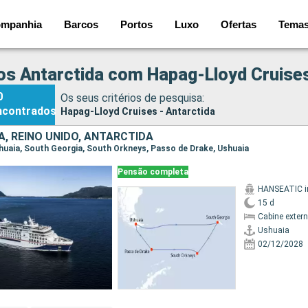
mpanhia
Barcos
Portos
Luxo
Ofertas
Tema
os Antarctida com Hapag-Lloyd Cruise
0
Os seus critérios de pesquisa:
ncontrados
Hapag-Lloyd Cruises - Antarctida
, REINO UNIDO, ANTARCTIDA
Ushuaia, South Georgia, South Orkneys, Passo de Drake, Ushuaia
Pensão completa
15 d
Cabine exter
Ushuaia
02/12/2028