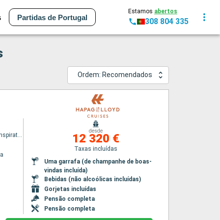
Estamos
abertos
s
Partidas de Portugal
308 804 335
s
Ordem: Recomendados
desde
HANSEATIC inspiration
12 320 €
Taxas incluídas
na
Uma garrafa (de champanhe de boas-
vindas incluída)
Bebidas (não alcoólicas incluídas)
Gorjetas incluídas
Pensão completa
Pensão completa