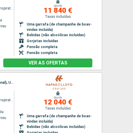
desde
HANSEATIC inspiration
11 840 €
Taxas incluídas
na
Uma garrafa (de champanhe de boas-
thieu
vindas incluída)
Bebidas (não alcoólicas incluídas)
Gorjetas incluídas
Pensão completa
Pensão completa
VER AS OFERTAS
Itinerário : Île Saint-Matthieu, Fiordes Chilenos, Punta Arenas, Glaciar Garibaldi, Beagle (Canal), Ushuaia
desde
HANSEATIC inspiration
12 040 €
Taxas incluídas
da
Uma garrafa (de champanhe de boas-
thieu
vindas incluída)
Bebidas (não alcoólicas incluídas)
Gorjetas incluídas