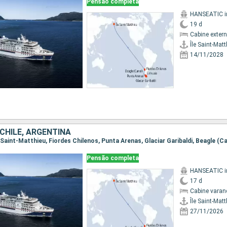
Pensão completa
19 d
Cabine exter
Île Saint-Mat
14/11/2028
 CHILE, ARGENTINA
Pensão completa
17 d
Cabine varan
Île Saint-Mat
27/11/2026