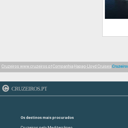
Cruzeiros www.cruzeiros.pt
Companhia
Hapag-Lloyd Cruises
Cruzeiro
CRUZEIROS.PT
Os destinos mais procurados
Cruzeiros pelo Mediterrâneo