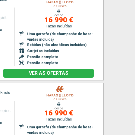
huaia
desde
irit
16 990 €
Taxas incluídas
na
Uma garrafa (de champanhe de boas-
vindas incluída)
Bebidas (não alcoólicas incluídas)
Gorjetas incluídas
Pensão completa
Pensão completa
VER AS OFERTAS
shuaia
desde
HANSEATIC inspiration
16 990 €
Taxas incluídas
na
Uma garrafa (de champanhe de boas-
vindas incluída)