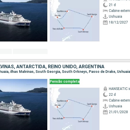
21 d
Cabine exter
Ushuaia
18/12/2027
VINAS, ANTARCTIDA, REINO UNIDO, ARGENTINA
Ushuaia, ilhas Malvinas, South Georgia, South Orkneys, Passo de Drake, Ushuai
Pensão completa
22 d
Cabine exter
Ushuaia
21/01/2028