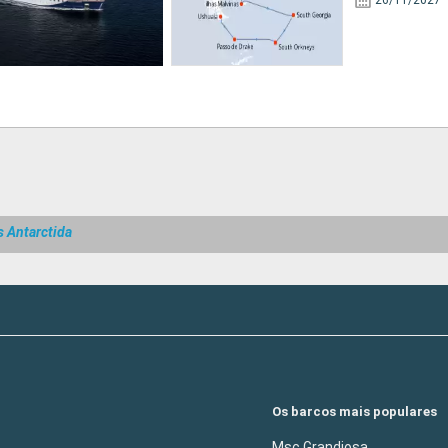
26/11/2027
s Antarctida
Os barcos mais populares
Msc Grandiosa