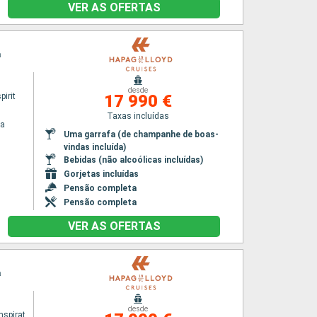
VER AS OFERTAS
a
desde
irit
17 990 €
Taxas incluídas
na
Uma garrafa (de champanhe de boas-
vindas incluída)
Bebidas (não alcoólicas incluídas)
Gorjetas incluídas
Pensão completa
Pensão completa
VER AS OFERTAS
a
desde
HANSEATIC inspiration