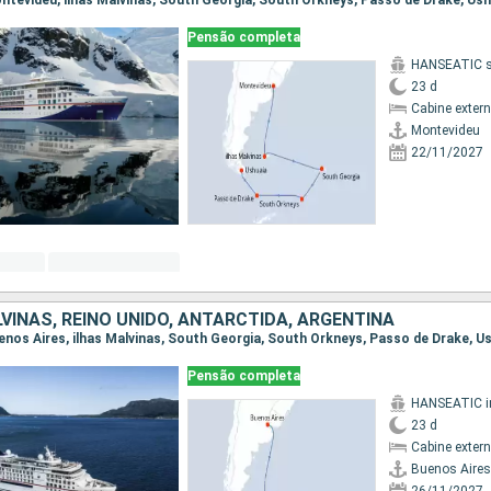
Montevideu, ilhas Malvinas, South Georgia, South Orkneys, Passo de Drake, Us
Pensão completa
HANSEATIC sp
23 d
Cabine exter
Montevideu
22/11/2027
VINAS, REINO UNIDO, ANTARCTIDA, ARGENTINA
Buenos Aires, ilhas Malvinas, South Georgia, South Orkneys, Passo de Drake, U
Pensão completa
23 d
Cabine exter
Buenos Aires