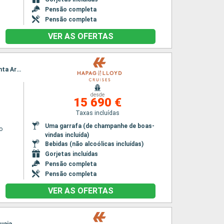
Pensão completa
Pensão completa
VER AS OFERTAS
Itinerário : Rio de Janeiro, Montevideu, Buenos Aires, Porto Madryn, Cap Horn, Ushuaia, Punta Arenas, Glaciar Pio X, Puerto Montt, Île Saint-Matthieu
desde
15 690 €
Taxas incluídas
Uma garrafa (de champanhe de boas-
o
vindas incluída)
Bebidas (não alcoólicas incluídas)
Gorjetas incluídas
Pensão completa
Pensão completa
VER AS OFERTAS