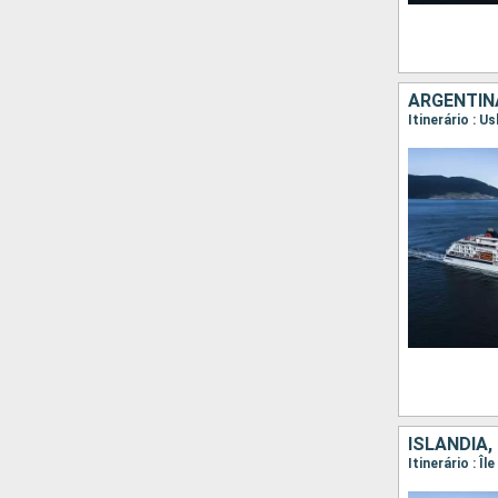
ARGENTINA
Itinerário : 
ISLÂNDIA,