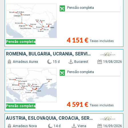
Pensão completa
4 151 €
Taxas incluídas
Pensão completa
ROMÊNIA, BULGÁRIA, UCRÂNIA, SÉRVIA, ESLOVÁQUIA, ÁUSTRIA
Amadeus Aurea
15 d
Bucarest
19/08/2026
Pensão completa
4 591 €
Taxas incluídas
Pensão completa
ÁUSTRIA, ESLOVÁQUIA, CROÁCIA, SÉRVIA, BULGÁRIA, ROMÊNIA
Amadeus Nova
14 d
Viena
16/09/2026