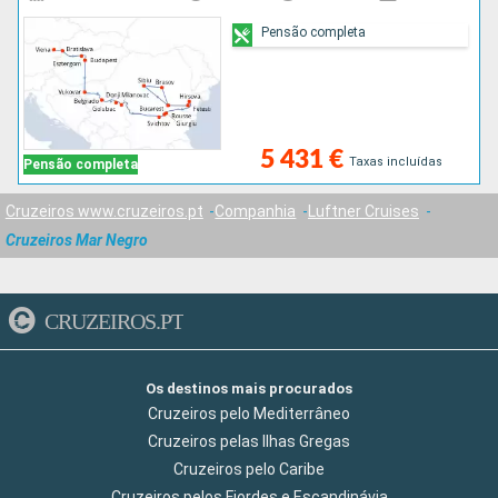
Pensão completa
5 431 €
Taxas incluídas
Pensão completa
Cruzeiros www.cruzeiros.pt
Companhia
Luftner Cruises
Cruzeiros Mar Negro
CRUZEIROS.PT
Os destinos mais procurados
Cruzeiros pelo Mediterrâneo
Cruzeiros pelas Ilhas Gregas
Cruzeiros pelo Caribe
Cruzeiros pelos Fiordes e Escandinávia