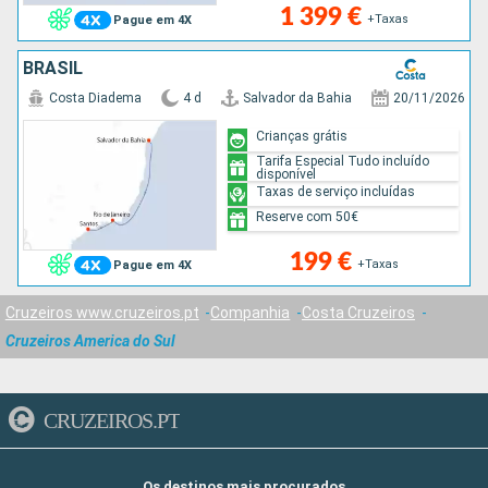
1 399 €
+Taxas
Pague em 4X
BRASIL
Costa Diadema
4 d
Salvador da Bahia
20/11/2026
Crianças grátis
Tarifa Especial Tudo incluído
disponível
Taxas de serviço incluídas
Reserve com 50€
199 €
+Taxas
Pague em 4X
Cruzeiros www.cruzeiros.pt
Companhia
Costa Cruzeiros
Cruzeiros America do Sul
CRUZEIROS.PT
Os destinos mais procurados