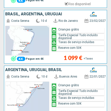
Pague em 4X
Voo disponível
BRASIL, ARGENTINA, URUGUAI
Costa Serena
10 d
Rio de Janeiro
23/02/2027
Crianças grátis
Tarifa Especial Tudo incluído
disponível
Taxas de serviço incluídas
Reserve com 50€
1 099 €
+Taxas
Pague em 4X
ARGENTINA, URUGUAI, BRASIL
Costa Serena
10 d
Buenos Aires
22/01/2027
Crianças grátis
Tarifa Especial Tudo incluído
disponível
Taxas de serviço incluídas
Reserve com 50€