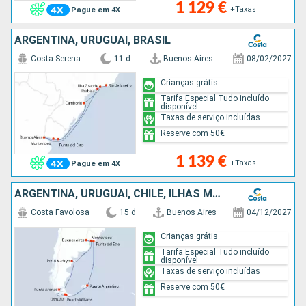
1 129 €
+Taxas
Pague em 4X
ARGENTINA, URUGUAI, BRASIL
Costa Serena
11 d
Buenos Aires
08/02/2027
Crianças grátis
Tarifa Especial Tudo incluído
disponível
Taxas de serviço incluídas
Reserve com 50€
1 139 €
+Taxas
Pague em 4X
ARGENTINA, URUGUAI, CHILE, ILHAS MALVINAS
Costa Favolosa
15 d
Buenos Aires
04/12/2027
Crianças grátis
Tarifa Especial Tudo incluído
disponível
Taxas de serviço incluídas
Reserve com 50€