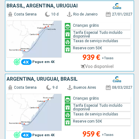
BRASIL, ARGENTINA, URUGUAI
Costa Serena
10 d
Rio de Janeiro
27/01/2027
Crianças grátis
Tarifa Especial Tudo incluído
disponível
Taxas de serviço incluídas
Reserve com 50€
939 €
+Taxas
Pague em 4X
Voo disponível
ARGENTINA, URUGUAI, BRASIL
Costa Serena
9 d
Buenos Aires
08/03/2027
Crianças grátis
Tarifa Especial Tudo incluído
disponível
Taxas de serviço incluídas
Reserve com 50€
959 €
+Taxas
Pague em 4X