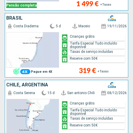
1 499 €
+Taxas
Pensão completa
BRASIL
Costa Diadema
5 d
Maceio
19/11/2026
Crianças grátis
Tarifa Especial Tudo incluído
disponível
Taxas de serviço incluídas
Reserve com 50€
319 €
+Taxas
Pague em 4X
CHILE, ARGENTINA
Costa Serena
15 d
San antonio Chili
08/12/2026
Crianças grátis
Tarifa Especial Tudo incluído
disponível
Taxas de serviço incluídas
Reserve com 50€