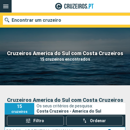
Encontrar um cruzeiro
Quando ir?
Cruzeiros America do Sul com Costa Cruzeiros
15 cruzeiros encontrados
Data de partida
Portos
Companhias
Pesquisar
Cruzeiros America do Sul com Costa Cruzeiros
15
Os seus critérios de pesquisa:
Costa Cruzeiros - America do Sul
cruzeiros
Filtro
Ordenar