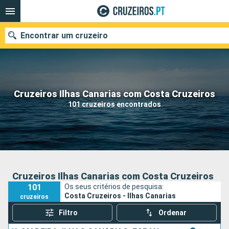
Encontrar um cruzeiro
Quando ir?
Cruzeiros Ilhas Canarias com Costa Cruzeiros
101 cruzeiros encontrados
Data de partida
Portos
Companhias
Pesquisar
Cruzeiros Ilhas Canarias com Costa Cruzeiros
101
Os seus critérios de pesquisa:
Costa Cruzeiros - Ilhas Canarias
cruzeiros
Filtro
Ordenar