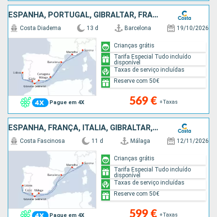
ESPANHA, PORTUGAL, GIBRALTAR, FRANÇA, ITÁLIA
Costa Diadema
13 d
Barcelona
19/10/2026
Crianças grátis
Tarifa Especial Tudo incluído
disponível
Taxas de serviço incluídas
Reserve com 50€
569 €
+Taxas
Pague em 4X
ESPANHA, FRANÇA, ITÁLIA, GIBRALTAR, PORTUGAL
Costa Fascinosa
11 d
Málaga
12/11/2026
Crianças grátis
Tarifa Especial Tudo incluído
disponível
Taxas de serviço incluídas
Reserve com 50€
599 €
+Taxas
Pague em 4X