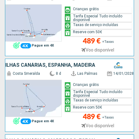
Crianças grátis
Tarifa Especial Tudo incluído
disponível
Taxas de serviço incluídas
Reserve com 50€
489 €
+Taxas
Pague em 4X
Voo disponível
ILHAS CANÁRIAS, ESPANHA, MADEIRA
Costa Smeralda
8 d
Las Palmas
14/01/2028
Crianças grátis
Tarifa Especial Tudo incluído
disponível
Taxas de serviço incluídas
Reserve com 50€
489 €
+Taxas
Pague em 4X
Voo disponível