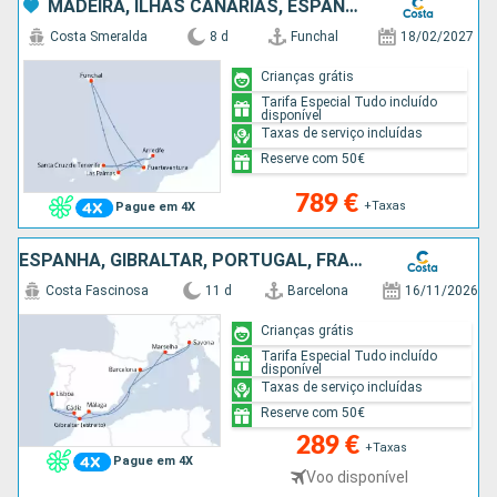
MADEIRA, ILHAS CANÁRIAS, ESPANHA
Costa Smeralda
8 d
Funchal
18/02/2027
Crianças grátis
Tarifa Especial Tudo incluído
disponível
Taxas de serviço incluídas
Reserve com 50€
789 €
+Taxas
Pague em 4X
ESPANHA, GIBRALTAR, PORTUGAL, FRANÇA, ITÁLIA
Costa Fascinosa
11 d
Barcelona
16/11/2026
Crianças grátis
Tarifa Especial Tudo incluído
disponível
Taxas de serviço incluídas
Reserve com 50€
289 €
+Taxas
Pague em 4X
Voo disponível