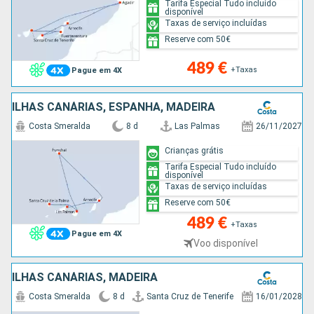
Tarifa Especial Tudo incluído
disponível
Taxas de serviço incluídas
Reserve com 50€
489 €
+Taxas
Pague em 4X
ILHAS CANÁRIAS, ESPANHA, MADEIRA
Costa Smeralda
8 d
Las Palmas
26/11/2027
Crianças grátis
Tarifa Especial Tudo incluído
disponível
Taxas de serviço incluídas
Reserve com 50€
489 €
+Taxas
Pague em 4X
Voo disponível
ILHAS CANÁRIAS, MADEIRA
Costa Smeralda
8 d
Santa Cruz de Tenerife
16/01/2028