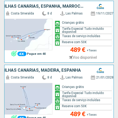
ILHAS CANÁRIAS, ESPANHA, MARROCOS
Costa Smeralda
8 d
Las Palmas
19/11/2027
Crianças grátis
Tarifa Especial Tudo incluído
disponível
Taxas de serviço incluídas
Reserve com 50€
489 €
+Taxas
Pague em 4X
Voo disponível
ILHAS CANÁRIAS, MADEIRA, ESPANHA
Costa Smeralda
8 d
Las Palmas
21/01/2028
Crianças grátis
Tarifa Especial Tudo incluído
disponível
Taxas de serviço incluídas
Reserve com 50€
489 €
+Taxas
Pague em 4X