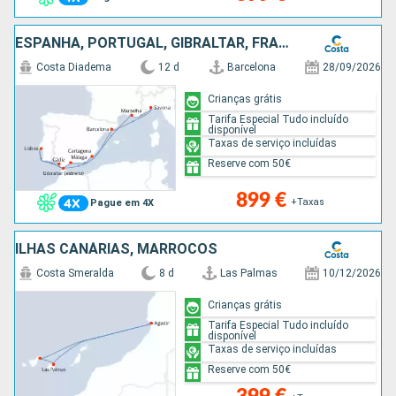
ESPANHA, PORTUGAL, GIBRALTAR, FRANÇA, ITÁLIA
Costa Diadema
12 d
Barcelona
28/09/2026
Crianças grátis
Tarifa Especial Tudo incluído
disponível
Taxas de serviço incluídas
Reserve com 50€
899 €
+Taxas
Pague em 4X
ILHAS CANÁRIAS, MARROCOS
Costa Smeralda
8 d
Las Palmas
10/12/2026
Crianças grátis
Tarifa Especial Tudo incluído
disponível
Taxas de serviço incluídas
Reserve com 50€