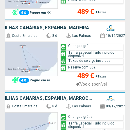
489 €
+Taxas
Pague em 4X
ILHAS CANÁRIAS, ESPANHA, MADEIRA
Costa Smeralda
8 d
Las Palmas
10/12/2027
Crianças grátis
Tarifa Especial Tudo incluído
disponível
Taxas de serviço incluídas
Reserve com 50€
489 €
+Taxas
Pague em 4X
Voo disponível
ILHAS CANÁRIAS, ESPANHA, MARROCOS
Costa Smeralda
8 d
Las Palmas
03/12/2027
Crianças grátis
Tarifa Especial Tudo incluído
disponível