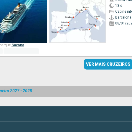
13 d
Cabine int
Barcelona
08/01/20
barque:
Savona
VER MAIS CRUZEIROS
neiro 2027 - 2028