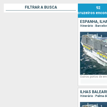
FILTRAR A BUSCA
92
cruzeiros
encon
ESPANHA, ILH
Itinerário : Barcel
Outros portos de em
ILHAS BALEAR
Itinerário : Palma 