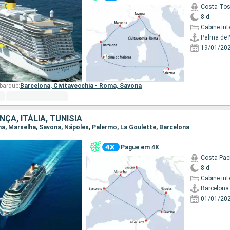
Costa To
8 d
Cabine int
Palma de 
19/01/20
barque:
Barcelona,
Civitavecchia - Roma,
Savona
ÇA, ITÁLIA, TUNÍSIA
ona, Marselha, Savona, Nápoles, Palermo, La Goulette, Barcelona
Pague em 4X
Costa Paci
8 d
Cabine int
Barcelona
01/01/20