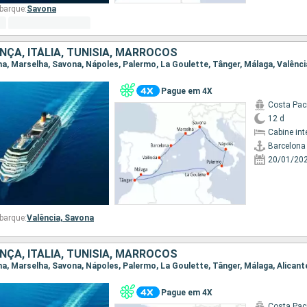
barque:
Savona
NÇA, ITÁLIA, TUNÍSIA, MARROCOS
ona, Marselha, Savona, Nápoles, Palermo, La Goulette, Tânger, Málaga, Valênci
Pague em 4X
Costa Paci
12 d
Cabine int
Barcelona
20/01/20
barque:
Valência,
Savona
NÇA, ITÁLIA, TUNÍSIA, MARROCOS
Pague em 4X
Costa Paci