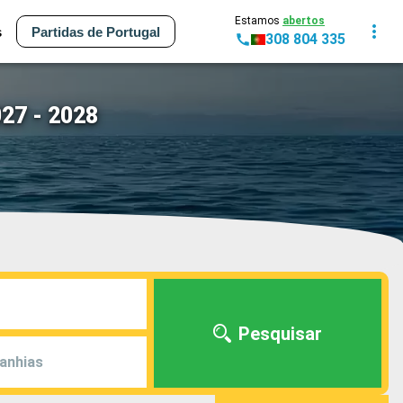
Estamos
abertos
s
Partidas de Portugal
308 804 335
027 - 2028
Pesquisar
anhias