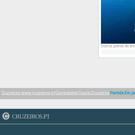
Outros portos de em
Cruzeiros www.cruzeiros.pt
Companhia
Costa Cruzeiros
Partida Em ja
CRUZEIROS.PT