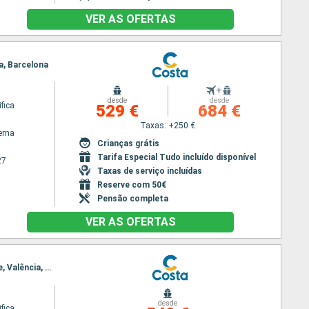
VER AS OFERTAS
a, Barcelona
+
desde
desde
fica
529 €
684 €
Taxas: +250 €
erna
Crianças grátis
Tarifa Especial Tudo incluído disponível
27
Taxas de serviço incluídas
Reserve com 50€
Pensão completa
VER AS OFERTAS
Itinerário : Barcelona, Marselha, Savona, Nápoles, Palermo, La Goulette, Tânger, Málaga, Alicante, Valência, Barcelona
desde
fica