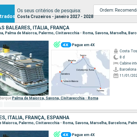
Os seus critérios de pesquisa:
Ordem: Recomend
trados
Costa Cruzeiros - janeiro 2027 - 2028
AS BALEARES, ITÁLIA, FRANÇA
ona, Palma de Maiorca, Palermo, Civitavecchia - Roma, Savona, Marselha, Bar
Pague em 4X
Costa To
8 d
Cabine int
Barcelona
11/01/20
barque:
Palma de Maiorca,
Savona,
Civitavecchia - Roma
ES, ITÁLIA, FRANÇA, ESPANHA
de Maiorca, Palermo, Civitavecchia - Roma, Savona, Marselha, Barcelona, Pal
Pague em 4X