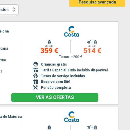
Pesquisa avançada
ados
celona
+
desde
desde
scana
359 €
514 €
Taxas: +200 €
erna
Crianças grátis
Tarifa Especial Tudo incluído disponível
27
Taxas de serviço incluídas
Reserve com 50€
Pensão completa
VER AS OFERTAS
ma de Maiorca
+