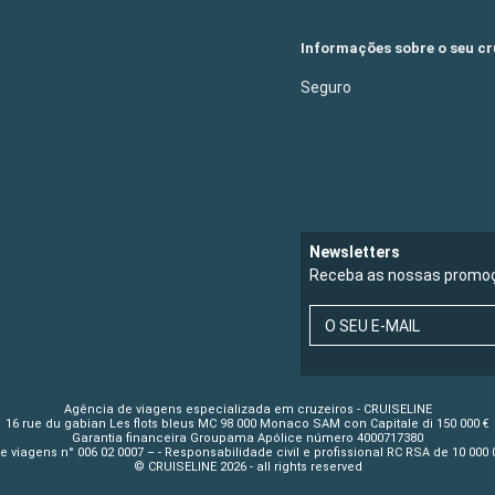
Informações sobre o seu cr
Seguro
Newsletters
Receba as nossas promoç
O SEU E-MAIL
Agência de viagens especializada em cruzeiros - CRUISELINE
16 rue du gabian Les flots bleus MC 98 000 Monaco SAM con Capitale di 150 000 €
Garantia financeira Groupama Apólice número 4000717380
 viagens n° 006 02 0007 – - Responsabilidade civil e profissional RC RSA de 10 00
© CRUISELINE 2026 - all rights reserved