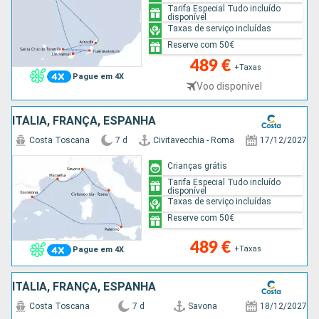
Tarifa Especial Tudo incluído
disponível
Taxas de serviço incluídas
Reserve com 50€
489 €
+Taxas
Pague em 4X
Voo disponível
ITÁLIA, FRANÇA, ESPANHA
Costa Toscana
7 d
Civitavecchia - Roma
17/12/2027
Crianças grátis
Tarifa Especial Tudo incluído
disponível
Taxas de serviço incluídas
Reserve com 50€
489 €
+Taxas
Pague em 4X
ITÁLIA, FRANÇA, ESPANHA
Costa Toscana
7 d
Savona
18/12/2027