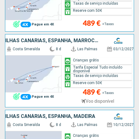
Taxas de serviço incluídas
Reserve com 50€
489 €
+Taxas
Pague em 4X
ILHAS CANÁRIAS, ESPANHA, MARROCOS
Costa Smeralda
8 d
Las Palmas
03/12/2027
Crianças grátis
Tarifa Especial Tudo incluído
disponível
Taxas de serviço incluídas
Reserve com 50€
489 €
+Taxas
Pague em 4X
Voo disponível
ILHAS CANÁRIAS, ESPANHA, MADEIRA
Costa Smeralda
8 d
Las Palmas
10/12/2027
Crianças grátis