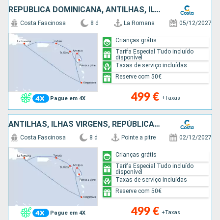
REPÚBLICA DOMINICANA, ANTILHAS, ILHAS VIRGENS
Costa Fascinosa
8 d
La Romana
05/12/2027
Crianças grátis
Tarifa Especial Tudo incluído
disponível
Taxas de serviço incluídas
Reserve com 50€
499 €
+Taxas
Pague em 4X
ANTILHAS, ILHAS VIRGENS, REPÚBLICA DOMINICANA
Costa Fascinosa
8 d
Pointe a pitre
02/12/2027
Crianças grátis
Tarifa Especial Tudo incluído
disponível
Taxas de serviço incluídas
Reserve com 50€
499 €
+Taxas
Pague em 4X