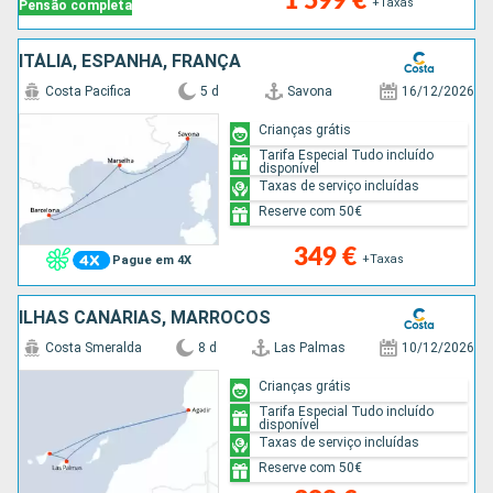
1 599 €
+Taxas
Pensão completa
ITÁLIA, ESPANHA, FRANÇA
Costa Pacifica
5 d
Savona
16/12/2026
Crianças grátis
Tarifa Especial Tudo incluído
disponível
Taxas de serviço incluídas
Reserve com 50€
349 €
+Taxas
Pague em 4X
ILHAS CANÁRIAS, MARROCOS
Costa Smeralda
8 d
Las Palmas
10/12/2026
Crianças grátis
Tarifa Especial Tudo incluído
disponível
Taxas de serviço incluídas
Reserve com 50€