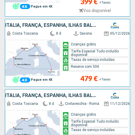
399 €
+Taxas
Pague em 4X
Voo disponível
ITÁLIA, FRANÇA, ESPANHA, ILHAS BALEARES
Costa Toscana
8 d
Savona
05/12/2026
Crianças grátis
Tarifa Especial Tudo incluído
disponível
Taxas de serviço incluídas
Reserve com 50€
479 €
+Taxas
Pague em 4X
ITÁLIA, FRANÇA, ESPANHA, ILHAS BALEARES
Costa Toscana
8 d
Civitavecchia - Roma
11/12/2026
Crianças grátis
Tarifa Especial Tudo incluído
disponível
Taxas de serviço incluídas