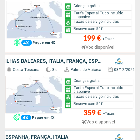
Crianças grátis
Tarifa Especial Tudo incluído
disponível
Taxas de serviço incluídas
Reserve com 50€
199 €
+Taxas
Pague em 4X
Voo disponível
ILHAS BALEARES, ITÁLIA, FRANÇA, ESPANHA
Costa Toscana
8 d
Palma de Maiorca
08/12/2026
Crianças grátis
Tarifa Especial Tudo incluído
disponível
Taxas de serviço incluídas
Reserve com 50€
359 €
+Taxas
Pague em 4X
Voo disponível
ESPANHA, FRANÇA, ITÁLIA