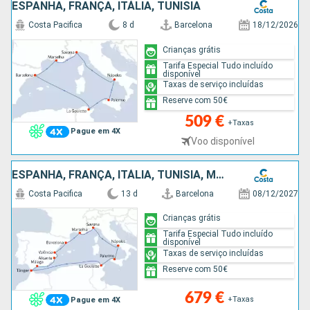
ESPANHA, FRANÇA, ITÁLIA, TUNÍSIA
Costa Pacifica
8 d
Barcelona
18/12/2026
Crianças grátis
Tarifa Especial Tudo incluído
disponível
Taxas de serviço incluídas
Reserve com 50€
509 €
+Taxas
Pague em 4X
Voo disponível
ESPANHA, FRANÇA, ITÁLIA, TUNÍSIA, MARROCOS
Costa Pacifica
13 d
Barcelona
08/12/2027
Crianças grátis
Tarifa Especial Tudo incluído
disponível
Taxas de serviço incluídas
Reserve com 50€
679 €
+Taxas
Pague em 4X