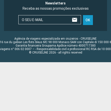
Newsletters
Receba as nossas promoções exclusivas
O SEU E-MAIL
OK
Agência de viagens especializada em cruzeiros - CRUISELINE
16 rue du gabian Les flots bleus MC 98 000 Monaco SAM con Capitale di 150 000 
Garantia financeira Groupama Apólice número 4000717380
viagens n° 006 02 0007 – - Responsabilidade civil e profissional RC RSA de 10 0
© CRUISELINE 2026 - all rights reserved