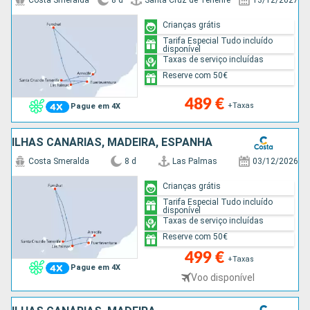
Costa Smeralda
8 d
Santa Cruz de Tenerife
13/12/2027
Crianças grátis
Tarifa Especial Tudo incluído
disponível
Taxas de serviço incluídas
Reserve com 50€
489 €
+Taxas
Pague em 4X
ILHAS CANÁRIAS, MADEIRA, ESPANHA
Costa Smeralda
8 d
Las Palmas
03/12/2026
Crianças grátis
Tarifa Especial Tudo incluído
disponível
Taxas de serviço incluídas
Reserve com 50€
499 €
+Taxas
Pague em 4X
Voo disponível