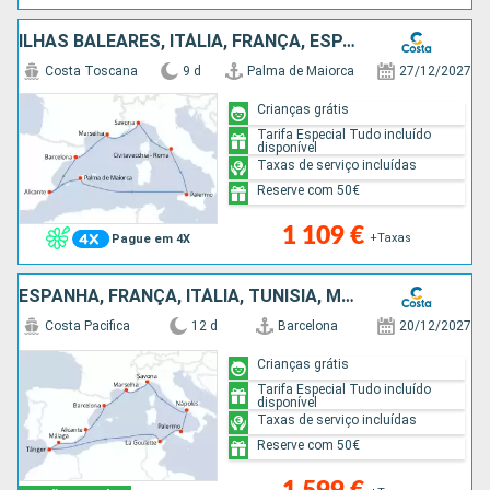
ILHAS BALEARES, ITÁLIA, FRANÇA, ESPANHA
Costa Toscana
9 d
Palma de Maiorca
27/12/2027
Crianças grátis
Tarifa Especial Tudo incluído
disponível
Taxas de serviço incluídas
Reserve com 50€
1 109 €
+Taxas
Pague em 4X
ESPANHA, FRANÇA, ITÁLIA, TUNÍSIA, MARROCOS
Costa Pacifica
12 d
Barcelona
20/12/2027
Crianças grátis
Tarifa Especial Tudo incluído
disponível
Taxas de serviço incluídas
Reserve com 50€