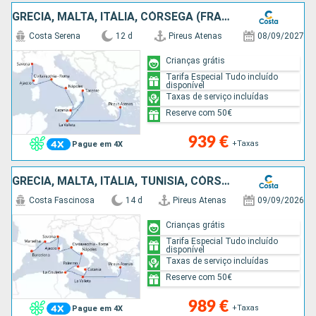
GRÉCIA, MALTA, ITÁLIA, CÓRSEGA (FRANÇA)
Costa Serena
12 d
Pireus Atenas
08/09/2027
Crianças grátis
Tarifa Especial Tudo incluído
disponível
Taxas de serviço incluídas
Reserve com 50€
939 €
+Taxas
Pague em 4X
GRÉCIA, MALTA, ITÁLIA, TUNÍSIA, CÓRSEGA (FRANÇA), FRANÇA, ESPANHA
Costa Fascinosa
14 d
Pireus Atenas
09/09/2026
Crianças grátis
Tarifa Especial Tudo incluído
disponível
Taxas de serviço incluídas
Reserve com 50€
989 €
+Taxas
Pague em 4X