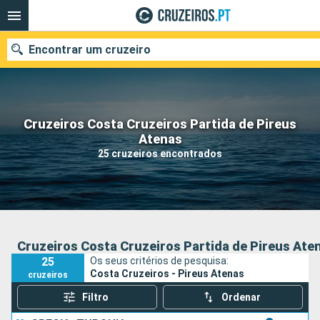
Encontrar um cruzeiro
Cruzeiros Costa Cruzeiros Partida de Pireus
Quando ir?
Atenas
25 cruzeiros encontrados
Data de partida
Portos
Companhias
Pesquisar
Cruzeiros Costa Cruzeiros Partida de Pireus Ate
25
Os seus critérios de pesquisa:
Costa Cruzeiros - Pireus Atenas
cruzeiros
Filtro
Ordenar