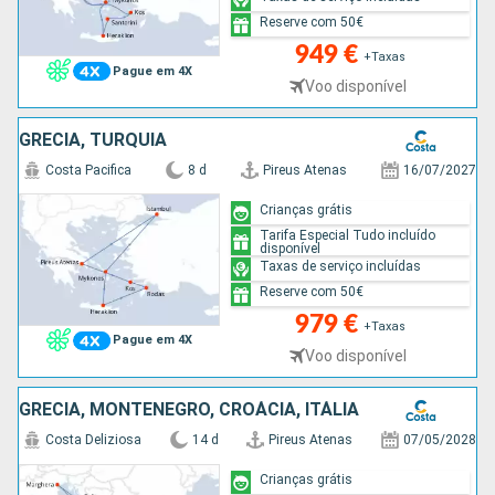
Reserve com 50€
949 €
+Taxas
Pague em 4X
Voo disponível
GRÉCIA, TURQUIA
Costa Pacifica
8 d
Pireus Atenas
16/07/2027
Crianças grátis
Tarifa Especial Tudo incluído
disponível
Taxas de serviço incluídas
Reserve com 50€
979 €
+Taxas
Pague em 4X
Voo disponível
GRÉCIA, MONTENEGRO, CROÁCIA, ITÁLIA
Costa Deliziosa
14 d
Pireus Atenas
07/05/2028
Crianças grátis