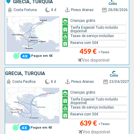
GRÉCIA, TURQUIA
Costa Fortuna
8 d
Pireus Atenas
28/08/2026
Crianças grátis
Tarifa Especial Tudo incluído
disponível
Taxas de serviço incluídas
Reserve com 50€
459 €
+Taxas
Pague em 4X
Voo disponível
GRÉCIA, TURQUIA
Costa Pacifica
8 d
Pireus Atenas
23/04/2027
Crianças grátis
Tarifa Especial Tudo incluído
disponível
Taxas de serviço incluídas
Reserve com 50€
639 €
+Taxas
Pague em 4X
Voo disponível