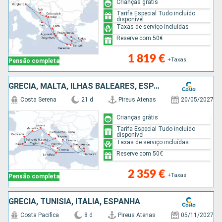
Crianças grátis
Tarifa Especial Tudo incluído
disponível
Taxas de serviço incluídas
Reserve com 50€
1 819 €
+Taxas
Pensão completa
GRÉCIA, MALTA, ILHAS BALEARES, ESPANHA, FRANÇA, ITÁLIA
Costa Serena
21 d
Pireus Atenas
20/05/2027
Crianças grátis
Tarifa Especial Tudo incluído
disponível
Taxas de serviço incluídas
Reserve com 50€
2 359 €
+Taxas
Pensão completa
GRÉCIA, TUNÍSIA, ITÁLIA, ESPANHA
Costa Pacifica
8 d
Pireus Atenas
05/11/2027