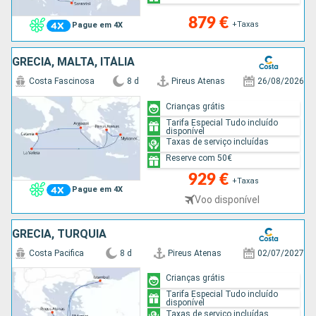
879 €
+Taxas
Pague em 4X
GRÉCIA, MALTA, ITÁLIA
Costa Fascinosa
8 d
Pireus Atenas
26/08/2026
Crianças grátis
Tarifa Especial Tudo incluído
disponível
Taxas de serviço incluídas
Reserve com 50€
929 €
+Taxas
Pague em 4X
Voo disponível
GRÉCIA, TURQUIA
Costa Pacifica
8 d
Pireus Atenas
02/07/2027
Crianças grátis
Tarifa Especial Tudo incluído
disponível
Taxas de serviço incluídas