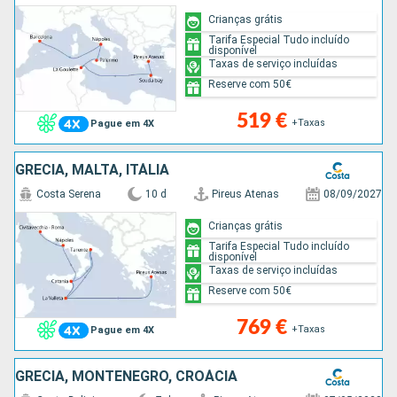
Crianças grátis
Tarifa Especial Tudo incluído
disponível
Taxas de serviço incluídas
Reserve com 50€
519 €
+Taxas
Pague em 4X
GRÉCIA, MALTA, ITÁLIA
Costa Serena
10 d
Pireus Atenas
08/09/2027
Crianças grátis
Tarifa Especial Tudo incluído
disponível
Taxas de serviço incluídas
Reserve com 50€
769 €
+Taxas
Pague em 4X
GRÉCIA, MONTENEGRO, CROÁCIA