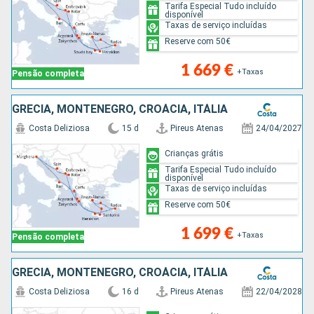
Tarifa Especial Tudo incluído
disponível
Taxas de serviço incluídas
Reserve com 50€
1 669 €
+Taxas
Pensão completa
GRÉCIA, MONTENEGRO, CROÁCIA, ITÁLIA
Costa Deliziosa
15 d
Pireus Atenas
24/04/2027
Crianças grátis
Tarifa Especial Tudo incluído
disponível
Taxas de serviço incluídas
Reserve com 50€
1 699 €
+Taxas
Pensão completa
GRÉCIA, MONTENEGRO, CROÁCIA, ITÁLIA
Costa Deliziosa
16 d
Pireus Atenas
22/04/2028