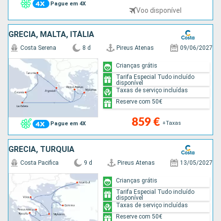
Pague em 4X
Voo disponível
GRÉCIA, MALTA, ITÁLIA
Costa Serena
8 d
Pireus Atenas
09/06/2027
Crianças grátis
Tarifa Especial Tudo incluído
disponível
Taxas de serviço incluídas
Reserve com 50€
859 €
+Taxas
Pague em 4X
GRÉCIA, TURQUIA
Costa Pacifica
9 d
Pireus Atenas
13/05/2027
Crianças grátis
Tarifa Especial Tudo incluído
disponível
Taxas de serviço incluídas
Reserve com 50€