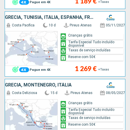
1 189 €
+Taxas
Pague em 4X
GRÉCIA, TUNÍSIA, ITÁLIA, ESPANHA, FRANÇA
Costa Pacifica
10 d
Pireus Atenas
05/11/2027
Crianças grátis
Tarifa Especial Tudo incluído
disponível
Taxas de serviço incluídas
Reserve com 50€
1 269 €
+Taxas
Pague em 4X
GRÉCIA, MONTENEGRO, ITÁLIA
Costa Deliziosa
15 d
Pireus Atenas
08/05/2027
Crianças grátis
Tarifa Especial Tudo incluído
disponível
Taxas de serviço incluídas
Reserve com 50€