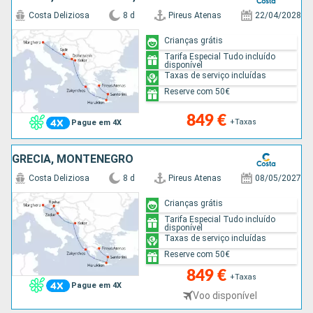
Costa Deliziosa
8 d
Pireus Atenas
22/04/2028
Crianças grátis
Tarifa Especial Tudo incluído
disponível
Taxas de serviço incluídas
Reserve com 50€
849 €
+Taxas
Pague em 4X
GRÉCIA, MONTENEGRO
Costa Deliziosa
8 d
Pireus Atenas
08/05/2027
Crianças grátis
Tarifa Especial Tudo incluído
disponível
Taxas de serviço incluídas
Reserve com 50€
849 €
+Taxas
Pague em 4X
Voo disponível