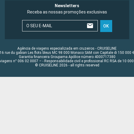
Newsletters
Receba as nossas promoções exclusivas
O SEU E-MAIL
OK
Agência de viagens especializada em cruzeiros - CRUISELINE
16 rue du gabian Les flots bleus MC 98 000 Monaco SAM con Capitale di 150 000 
Garantia financeira Groupama Apólice número 4000717380
viagens n° 006 02 0007 – - Responsabilidade civil e profissional RC RSA de 10 0
© CRUISELINE 2026 - all rights reserved