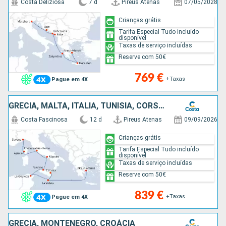
Costa Deliziosa
7 d
Pireus Atenas
07/05/2028
Crianças grátis
Tarifa Especial Tudo incluído
disponível
Taxas de serviço incluídas
Reserve com 50€
769 €
+Taxas
Pague em 4X
GRÉCIA, MALTA, ITÁLIA, TUNÍSIA, CÓRSEGA (FRANÇA)
Costa Fascinosa
12 d
Pireus Atenas
09/09/2026
Crianças grátis
Tarifa Especial Tudo incluído
disponível
Taxas de serviço incluídas
Reserve com 50€
839 €
+Taxas
Pague em 4X
GRÉCIA, MONTENEGRO, CROÁCIA