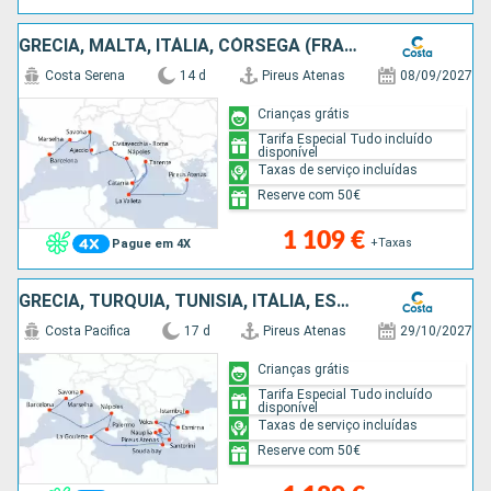
GRÉCIA, MALTA, ITÁLIA, CÓRSEGA (FRANÇA), FRANÇA, ESPANHA
Costa Serena
14 d
Pireus Atenas
08/09/2027
Crianças grátis
Tarifa Especial Tudo incluído
disponível
Taxas de serviço incluídas
Reserve com 50€
1 109 €
+Taxas
Pague em 4X
GRÉCIA, TURQUIA, TUNÍSIA, ITÁLIA, ESPANHA, FRANÇA
Costa Pacifica
17 d
Pireus Atenas
29/10/2027
Crianças grátis
Tarifa Especial Tudo incluído
disponível
Taxas de serviço incluídas
Reserve com 50€