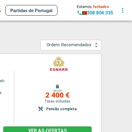
Estamos
fechados
s
Partidas de Portugal
308 804 335
Ordem: Recomendados
eth
desde
a
2 400 €
Taxas incluídas
Pensão completa
VER AS OFERTAS