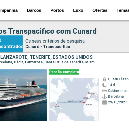
mpanhia
Barcos
Portos
Luxo
Ofertas
Tema
os Transpacifico com Cunard
0
Os seus critérios de pesquisa:
ncontrados
Cunard - Transpacifico
 LANZAROTE, TENERIFE, ESTADOS UNIDOS
Barcelona, Cádiz, Lanzarote, Santa Cruz de Tenerife, Miami
Pensão completa
Queen Elizab
14 d
Cabine intern
Barcelona
29/10/2027