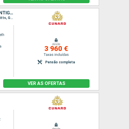
ESPANHA, LANZAROTE, TENERIFE, ESTADOS UNIDOS, SÃO TOMÁS, ANTÍGUA E BARBUDA, GRENADA, BARBADOS, SANTA LÚCIA, SÃO MARTINHO, TORTOLA
Itinerário : Barcelona, Cádiz, Lanzarote, Santa Cruz de Tenerife, Miami, São Thomás, St. Kitts, Granada, Barbados, Santa Lucia, San Martin (Antilhas N), Tortola, Miami
eth
desde
a
3 960 €
Taxas incluídas
Pensão completa
VER AS OFERTAS
2
desde