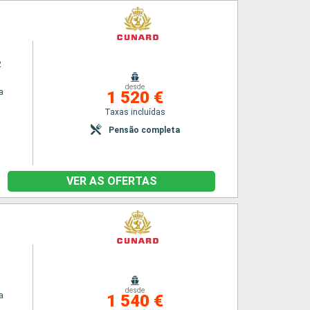
2
desde
a
1 520 €
Taxas incluídas
Pensão completa
VER AS OFERTAS
desde
a
1 540 €
n