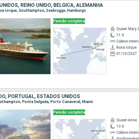
NIDOS, REINO UNIDO, BÉLGICA, ALEMANHA
Nova Iorque, Southampton, Zeebrugge, Hamburgo
Pensão completa
Queen Mary 
11 d
Cabine intern
Nova Iorque
01/10/2027
IDO, PORTUGAL, ESTADOS UNIDOS
Southampton, Ponta Delgada, Porto Canaveral, Miami
Pensão completa
Queen Anne
13 d
Cabine intern
Southampto