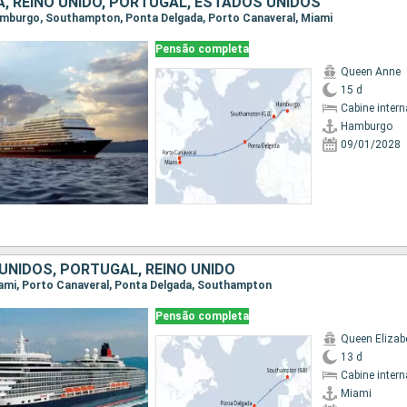
, REINO UNIDO, PORTUGAL, ESTADOS UNIDOS
Hamburgo, Southampton, Ponta Delgada, Porto Canaveral, Miami
Pensão completa
Queen Anne
15 d
Cabine intern
Hamburgo
09/01/2028
UNIDOS, PORTUGAL, REINO UNIDO
Miami, Porto Canaveral, Ponta Delgada, Southampton
Pensão completa
Queen Elizab
13 d
Cabine intern
Miami