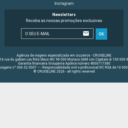
Instagram
Newsletters
Receba as nossas promoções exclusivas
O SEU E-MAIL
OK
Agência de viagens especializada em cruzeiros - CRUISELINE
16 rue du gabian Les flots bleus MC 98 000 Monaco SAM con Capitale di 150 000 
Garantia financeira Groupama Apólice número 4000717380
viagens n° 006 02 0007 – - Responsabilidade civil e profissional RC RSA de 10 0
© CRUISELINE 2026 - all rights reserved