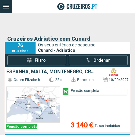
Cruzeiros Adriatico com Cunard
76
Os seus critérios de pesquisa:
Cunard - Adriatico
cruzeiros
Filtro
Ordenar
ESPANHA, MALTA, MONTENEGRO, CROÁCIA, GRÉCIA, ITÁLIA, FRANÇA
Queen Elizabeth
22 d
Barcelona
10/09/2027
Pensão completa
3 140 €
Taxas incluídas
Pensão completa