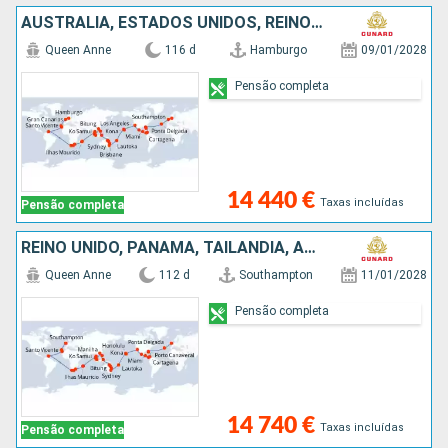
AUSTRALIA, ESTADOS UNIDOS, REINO UNIDO, FILIPINAS, TAILÂNDIA, FRANÇA, COLÔMBIA, MALÁSIA, ALEMANHA, PORTUGAL, AFRICA DO SUL, CARAIBAS - MEXICO, INDONÉSIA, ESPANHA, GUATEMALA, CHINA, SINGAPURA, ST VINCE
Queen Anne
116 d
Hamburgo
09/01/2028
Pensão completa
14 440 €
Taxas incluídas
Pensão completa
REINO UNIDO, PANAMA, TAILÂNDIA, AUSTRALIA, ESTADOS UNIDOS, MAURICE, PORTUGAL, CHINA, FIJI (ILHAS), AFRICA DO SUL, FILIPINAS, FRANÇA, COLÔMBIA, MALÁSIA, CARAIBAS - MEXICO, SINGAPURA, INDONÉSIA, ESPANHA
Queen Anne
112 d
Southampton
11/01/2028
Pensão completa
14 740 €
Taxas incluídas
Pensão completa