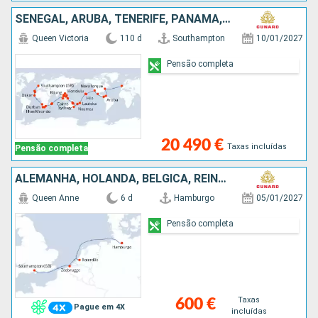
SENEGAL, ARUBA, TENERIFE, PANAMA, REINO UNIDO, SALVADOR, CARAIBAS - MEXICO, ESTADOS UNIDOS, FRANÇA, FIJI (ILHAS), NOVA CALEDÓNIA, AUSTRALIA, INDONÉSIA, FILIPINAS, CHINA, VIETNAM, SINGAPURA, MAURICE, A
Queen Victoria
110 d
Southampton
10/01/2027
Pensão completa
20 490 €
Taxas incluídas
Pensão completa
ALEMANHA, HOLANDA, BÉLGICA, REINO UNIDO
Queen Anne
6 d
Hamburgo
05/01/2027
Pensão completa
Taxas
600 €
Pague em 4X
incluídas