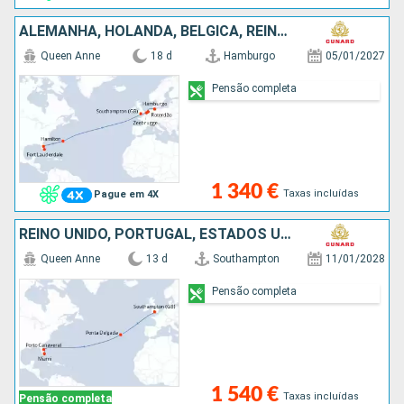
ALEMANHA, HOLANDA, BÉLGICA, REINO UNIDO, ESTADOS UNIDOS
Queen Anne
18 d
Hamburgo
05/01/2027
Pensão completa
1 340 €
Taxas incluídas
Pague em 4X
REINO UNIDO, PORTUGAL, ESTADOS UNIDOS
Queen Anne
13 d
Southampton
11/01/2028
Pensão completa
1 540 €
Taxas incluídas
Pensão completa