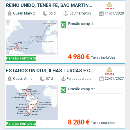
REINO UNIDO, TENERIFE, SÃO MARTINHO, GRENADA, SANTA LÚCIA, BARBADOS, DOMINICA, BONAIRE, ANTÍGUA E BARBUDA, TORTOLA, PORTUGAL
Queen Mary 2
36 d
Southampton
11/01/2028
Pensão completa
4 980 €
Taxas incluídas
Pensão completa
ESTADOS UNIDOS, ILHAS TURCAS E CAICOS, BARBADOS, BRASIL, URUGUAI, ARGENTINA, CHILE, PERÚ, PANAMA, ARUBA
Queen Anne
57 d
Fort Lauderdale
22/01/2027
Pensão completa
8 280 €
Taxas incluídas
Pensão completa