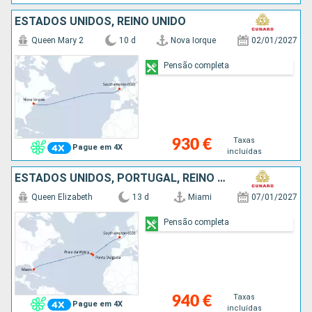
ESTADOS UNIDOS, REINO UNIDO
Queen Mary 2
10 d
Nova Iorque
02/01/2027
Pensão completa
Taxas
930 €
Pague em 4X
incluídas
ESTADOS UNIDOS, PORTUGAL, REINO UNIDO
Queen Elizabeth
13 d
Miami
07/01/2027
Pensão completa
Taxas
940 €
Pague em 4X
incluídas