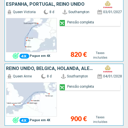
ESPANHA, PORTUGAL, REINO UNIDO
Queen Victoria
8 d
Southampton
03/01/2027
Pensão completa
Taxas
820 €
Pague em 4X
incluídas
REINO UNIDO, BÉLGICA, HOLANDA, ALEMANHA
Queen Anne
8 d
Southampton
04/01/2028
Pensão completa
Taxas
900 €
Pague em 4X
incluídas