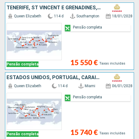
TENERIFE, ST VINCENT E GRENADINES, PORTUGAL, AFRICA DO SUL, MAURICE, MALÁSIA, SINGAPURA, CHINA, JAPÃO, PAPUASIA-NOVA GUINÃ, AUSTRALIA, TONGA, FRANÇA, ESTADOS UNIDOS, CARAIBAS - MEXICO, COSTA RICA, PAN
Queen Elizabeth
114 d
Southampton
18/01/2028
Pensão completa
15 550 €
Taxas incluídas
Pensão completa
ESTADOS UNIDOS, PORTUGAL, CARAIBAS - MEXICO, REINO UNIDO, COSTA RICA, ARUBA, TENERIFE, ST VINCENT E GRENADINES, AFRICA DO SUL, MAURICE, MALÁSIA, SINGAPURA, CHINA, JAPÃO, PAPUASIA-NOVA GUINÃ, AUSTRALIA
Queen Elizabeth
114 d
Miami
06/01/2028
Pensão completa
15 740 €
Taxas incluídas
Pensão completa