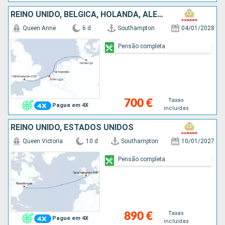
REINO UNIDO, BÉLGICA, HOLANDA, ALEMANHA
Queen Anne
6 d
Southampton
04/01/2028
Pensão completa
Taxas
700 €
Pague em 4X
incluídas
REINO UNIDO, ESTADOS UNIDOS
Queen Victoria
10 d
Southampton
10/01/2027
Pensão completa
Taxas
890 €
Pague em 4X
incluídas