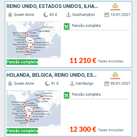
REINO UNIDO, ESTADOS UNIDOS, ILHAS TURCAS E CAICOS, BARBADOS, BRASIL, URUGUAI, ARGENTINA, CHILE, PERÚ, PANAMA, ARUBA, PORTUGAL
Queen Anne
83 d
Southampton
10/01/2027
Pensão completa
11 210 €
Taxas incluídas
Pensão completa
HOLANDA, BÉLGICA, REINO UNIDO, ESTADOS UNIDOS, ILHAS TURCAS E CAICOS, BARBADOS, BRASIL, URUGUAI, ARGENTINA, CHILE, PERÚ, PANAMA, ARUBA, PORTUGAL, ALEMANHA
Queen Anne
91 d
Hamburgo
05/01/2027
Pensão completa
12 300 €
Taxas incluídas
Pensão completa