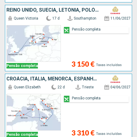
REINO UNIDO, SUÉCIA, LETÓNIA, POLÓNIA, DINAMARCA
Queen Victoria
17 d
Southampton
11/06/2027
Pensão completa
3 150 €
Taxas incluídas
Pensão completa
CROÁCIA, ITÁLIA, MENORCA, ESPANHA, MAIORCA, FRANÇA, MALTA, MONTENEGRO
Queen Elizabeth
22 d
Trieste
04/06/2027
Pensão completa
3 310 €
Taxas incluídas
Pensão completa