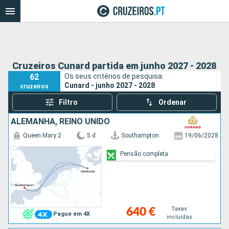
Cruzeiros Cunard partida em junho 2027 - 2028
62
Os seus critérios de pesquisa:
Cunard - junho 2027 - 2028
cruzeiros
Filtro
Ordenar
ALEMANHA, REINO UNIDO
Queen Mary 2
5 d
Southampton
19/06/2028
Pensão completa
Taxas
640 €
Pague em 4X
incluídas