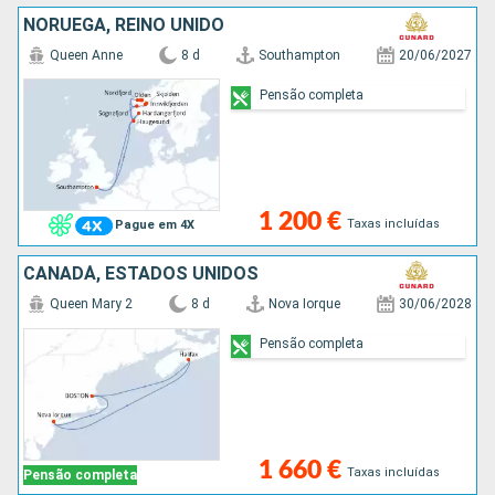
NORUEGA, REINO UNIDO
Queen Anne
8 d
Southampton
20/06/2027
Pensão completa
1 200 €
Taxas incluídas
Pague em 4X
CANADÁ, ESTADOS UNIDOS
Queen Mary 2
8 d
Nova Iorque
30/06/2028
Pensão completa
1 660 €
Taxas incluídas
Pensão completa