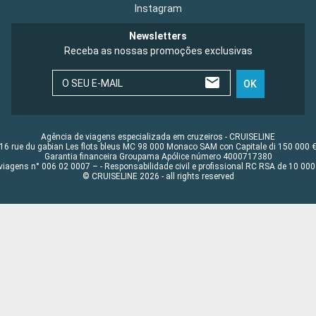
Instagram
Newsletters
Receba as nossas promoções exclusivas
O SEU E-MAIL
OK
Agência de viagens especializada em cruzeiros - CRUISELINE
16 rue du gabian Les flots bleus MC 98 000 Monaco SAM con Capitale di 150 000 
Garantia financeira Groupama Apólice número 4000717380
viagens n° 006 02 0007 – - Responsabilidade civil e profissional RC RSA de 10 0
© CRUISELINE 2026 - all rights reserved