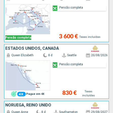
Pensão completa
3 600 €
Taxas incluídas
Pensão completa
ESTADOS UNIDOS, CANADÁ
Queen Elizabeth
8 d
Seattle
20/08/2026
Pensão completa
Taxas
830 €
Pague em 4X
incluídas
NORUEGA, REINO UNIDO
Queen Anne
8 d
Southampton
29/08/2027