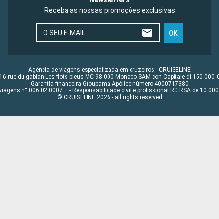
Newsletters
Receba as nossas promoções exclusivas
O SEU E-MAIL
OK
Agência de viagens especializada em cruzeiros - CRUISELINE
16 rue du gabian Les flots bleus MC 98 000 Monaco SAM con Capitale di 150 000 
Garantia financeira Groupama Apólice número 4000717380
viagens n° 006 02 0007 – - Responsabilidade civil e profissional RC RSA de 10 0
© CRUISELINE 2026 - all rights reserved