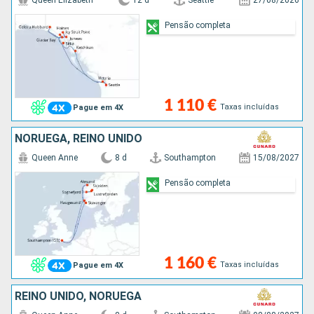
Queen Elizabeth
12 d
Seattle
27/08/2026
Pensão completa
1 110 €
Taxas incluídas
Pague em 4X
NORUEGA, REINO UNIDO
Queen Anne
8 d
Southampton
15/08/2027
Pensão completa
1 160 €
Taxas incluídas
Pague em 4X
REINO UNIDO, NORUEGA