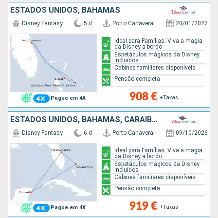
ESTADOS UNIDOS, BAHAMAS
Disney Fantasy
5 d
Porto Canaveral
20/01/2027
Ideal para Famílias: Viva a magia
da Disney a bordo
Espetáculos mágicos da Disney
incluídos
Cabines familiares disponíveis
Pensão completa
908 €
+Taxas
Pague em 4X
ESTADOS UNIDOS, BAHAMAS, CARAIBAS - MEXICO
Disney Fantasy
6 d
Porto Canaveral
09/10/2026
Ideal para Famílias: Viva a magia
da Disney a bordo
Espetáculos mágicos da Disney
incluídos
Cabines familiares disponíveis
Pensão completa
919 €
+Taxas
Pague em 4X