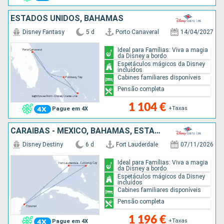
ESTADOS UNIDOS, BAHAMAS
Disney Fantasy
5 d
Porto Canaveral
14/04/2027
Ideal para Famílias: Viva a magia
da Disney a bordo
Espetáculos mágicos da Disney
incluídos
Cabines familiares disponíveis
Pensão completa
1 104 €
+Taxas
Pague em 4X
CARAIBAS - MEXICO, BAHAMAS, ESTADOS UNIDOS
Disney Destiny
6 d
Fort Lauderdale
07/11/2026
Ideal para Famílias: Viva a magia
da Disney a bordo
Espetáculos mágicos da Disney
incluídos
Cabines familiares disponíveis
Pensão completa
1 196 €
+Taxas
Pague em 4X