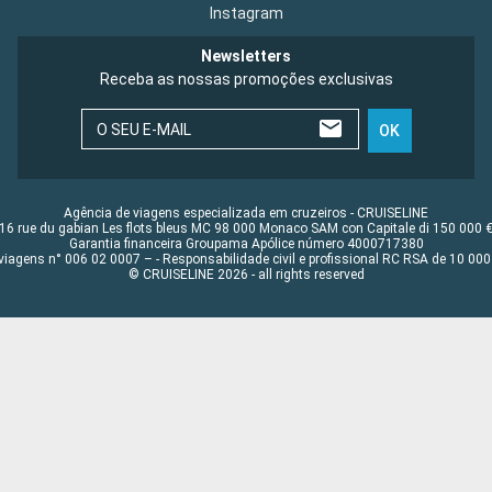
Instagram
Newsletters
Receba as nossas promoções exclusivas
O SEU E-MAIL
OK
Agência de viagens especializada em cruzeiros - CRUISELINE
16 rue du gabian Les flots bleus MC 98 000 Monaco SAM con Capitale di 150 000 
Garantia financeira Groupama Apólice número 4000717380
viagens n° 006 02 0007 – - Responsabilidade civil e profissional RC RSA de 10 0
© CRUISELINE 2026 - all rights reserved