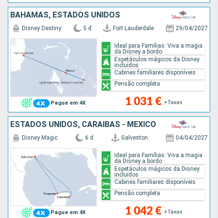
BAHAMAS, ESTADOS UNIDOS
Disney Destiny
5 d
Fort Lauderdale
29/04/2027
Ideal para Famílias: Viva a magia
da Disney a bordo
Espetáculos mágicos da Disney
incluídos
Cabines familiares disponíveis
Pensão completa
1 031 €
+Taxas
Pague em 4X
ESTADOS UNIDOS, CARAIBAS - MEXICO
Disney Magic
6 d
Galveston
04/04/2027
Ideal para Famílias: Viva a magia
da Disney a bordo
Espetáculos mágicos da Disney
incluídos
Cabines familiares disponíveis
Pensão completa
1 042 €
+Taxas
Pague em 4X