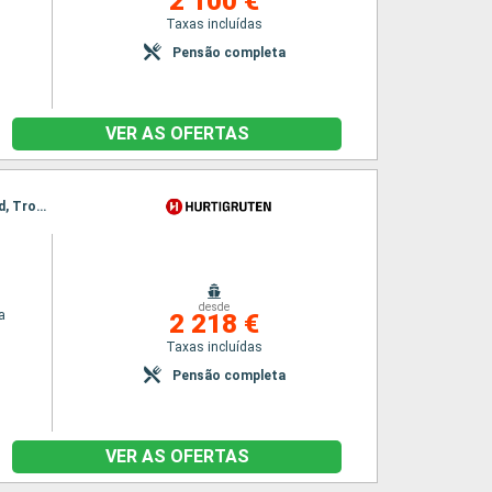
2 100 €
Taxas incluídas
Pensão completa
VER AS OFERTAS
Itinerário : Bergen, Floro, Maloy, Torvik, Alesund, Hjorundfjorden, Molde, Maloy, Kristiansund, Trondheim, Rorvik, Torvik, Bronnoysund, Sandnessjoen, Nesna (passagem circulo polar), Ornes, Bodo, Stamsund, Svolvaer, Alesund, Stokmarknes, sortland, Risoyhamn, Harstad, Finnsnes, Tromso, Skjervoy, Hjorundfjorden, Oksfjord, Hammerfest, Havoysund, Honningsvag, Kjollefjord, Mehamn, Berlevag, Alesund, Batsfjord, Vardo, Vadso, Kirkenes, Berlevag, Molde, Mehamn, Kjollefjord, Honningsvag, Havoysund, Hammerfest, Oksfjord, Skjervoy, Tromso, Kristiansund, Finnsnes, Harstad, Risoyhamn, sortland, Stokmarknes, Svolvaer, Stamsund, Trondheim, Bodo, Ornes, Nesna (passagem circulo polar), Sandnessjoen, Bronnoysund, Rorvik, Trondheim, Bronnoysund, Sandnessjoen, Nesna (passagem circulo polar), Ornes, Bodo, Stamsund, Svolvaer, Stokmarknes, sortland, Risoyhamn, Harstad, Finnsnes, Tromso, Skjervoy, Oksfjord, Hammerfest, Havoysund, Honningsvag, Kjollefjord, Mehamn, Berlevag, Batsfjord, Vardo, Vadso, Kirkenes, Vardo, Batsfjord, Berlevag, Mehamn, Kjollefjord, Honningsvag, Havoysund, Hammerfest, Oksfjord, Skjervoy, Tromso, Finnsnes, Harstad, Risoyhamn, sortland, Stokmarknes, Svolvaer, Stamsund, Bodo, Ornes, Nesna (passagem circulo polar), Sandnessjoen, Bronnoysund, Rorvik, Trondheim
desde
a
2 218 €
Taxas incluídas
Pensão completa
VER AS OFERTAS