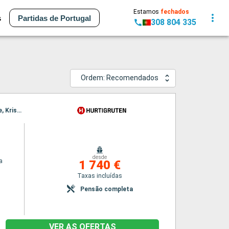
Estamos
fechados
s
Partidas de Portugal
308 804 335
Ordem: Recomendados
Itinerário : Bergen, Floro, Maloy, Torvik, Alesund, Molde, Floro, Maloy, Torvik, Alesund, Molde, Kristiansund, Trondheim, Rorvik, Maloy, Kristiansund, Trondheim, Rorvik, Bronnoysund, Sandnessjoen, Nesna (passagem circulo polar), Ornes, Bodo, Stamsund, Svolvaer, Torvik, Bronnoysund, Sandnessjoen, Nesna (passagem circulo polar), Ornes, Bodo, Stamsund, Svolvaer, Stokmarknes, sortland, Risoyhamn, Harstad, Finnsnes, Tromso, Skjervoy, Alesund, Stokmarknes, sortland, Risoyhamn, Harstad, Finnsnes, Tromso, Skjervoy, Oksfjord, Hammerfest, Havoysund, Honningsvag, Kjollefjord, Mehamn, Berlevag, Molde, Oksfjord, Hammerfest, Havoysund, Honningsvag, Kjollefjord, Mehamn, Berlevag, Batsfjord, Vardo, Vadso, Kirkenes, Kristiansund, Batsfjord, Vardo, Vadso, Kirkenes, Mehamn, Berlevag, Kjollefjord, Honningsvag, Havoysund, Hammerfest, Oksfjord, Skjervoy, Tromso, Trondheim, Mehamn, Kjollefjord, Honningsvag, Havoysund, Hammerfest, Oksfjord, Skjervoy, Finnsnes, Tromso, Harstad, Risoyhamn, sortland, Stokmarknes, Svolvaer, Stamsund, Finnsnes, Harstad, Risoyhamn, sortland, Stokmarknes, Svolvaer, Bodo, Stamsund, Ornes, Nesna (passagem circulo polar), Sandnessjoen, Bronnoysund, Rorvik, Bodo, Ornes, Nesna (passagem circulo polar), Sandnessjoen, Bronnoysund, Trondheim, Rorvik, Sandnessjoen, Trondheim, Nesna (passagem circulo polar), Ornes, Bodo, Stamsund, Svolvaer, Stokmarknes, sortland, Risoyhamn, Harstad, Finnsnes, Tromso, Skjervoy, Oksfjord, Hammerfest, Havoysund, Honningsvag, Kjollefjord, Mehamn, Berlevag, Batsfjord, Vardo, Vadso, Kirkenes, Vardo, Batsfjord, Berlevag, Mehamn, Kjollefjord, Honningsvag, Havoysund, Hammerfest, Oksfjord, Skjervoy, Tromso, Finnsnes, Harstad, Risoyhamn, sortland, Stokmarknes, Svolvaer, Stamsund, Bodo, Ornes, Nesna (passagem circulo polar), Sandnessjoen, Bronnoysund, Rorvik, Trondheim
desde
a
1 740 €
Taxas incluídas
Pensão completa
VER AS OFERTAS