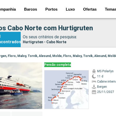
mpanhia
Barcos
Portos
Luxo
Ofertas
Tema
os Cabo Norte com Hurtigruten
1
Os seus critérios de pesquisa:
ncontrados
Hurtigruten - Cabo Norte
Pensão completa
MS Polarlys
11 d
Cabine intern
Bergen
25/11/2027