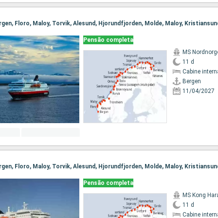
Pensão completa
MS Nordnorg
11 d
Cabine intern
Bergen
11/04/2027
Pensão completa
MS Kong Har
11 d
Cabine intern