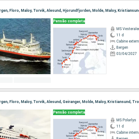
Pensão completa
MS Vesterale
11 d
Cabine exter
Bergen
03/04/2027
Pensão completa
MS Polarlys
11 d
Cabine intern
Bergen