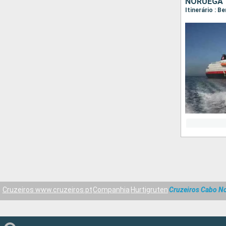
NORUEGA
Cruzeiros www.cruzeiros.pt
Companhia
Hurtigruten
Cruzeiros Cabo No