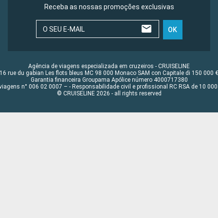
Receba as nossas promoções exclusivas
O SEU E-MAIL
OK
Agência de viagens especializada em cruzeiros - CRUISELINE
16 rue du gabian Les flots bleus MC 98 000 Monaco SAM con Capitale di 150 000 
Garantia financeira Groupama Apólice número 4000717380
viagens n° 006 02 0007 – - Responsabilidade civil e profissional RC RSA de 10 0
© CRUISELINE 2026 - all rights reserved