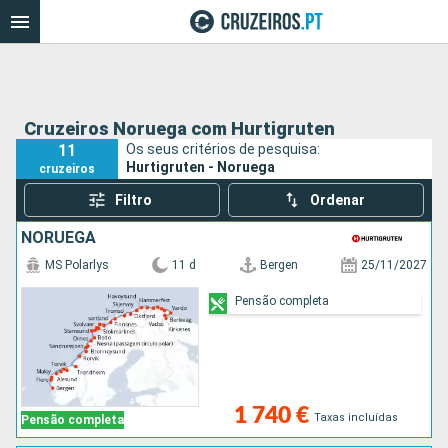
Cruzeiros Noruega com Hurtigruten
11
Os seus critérios de pesquisa:
Hurtigruten - Noruega
cruzeiros
Filtro
Ordenar
NORUEGA
MS Polarlys
11 d
Bergen
25/11/2027
Pensão completa
1 740 €
Taxas incluídas
Pensão completa