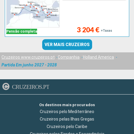
3 204 €
+Taxas
Pensão completa
VER MAIS CRUZEIROS
Cruzeiros www.cruzeiros.pt
Companhia
Holland America
Partida Em junho 2027 - 2028
CRUZEIROS.PT
Os destinos mais procurados
Cruzeiros pelo Mediterrâneo
Cruzeiros pelas Ilhas Gregas
Cruzeiros pelo Caribe