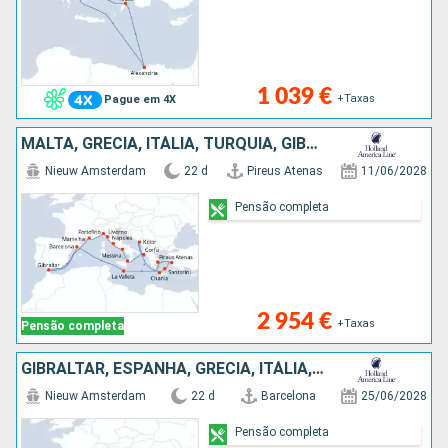
1 039 €
+Taxas
Pague em 4X
MALTA, GRÉCIA, ITÁLIA, TURQUIA, GIBRALTAR, ESPANHA, MONTENEGRO, FRANÇA
Nieuw Amsterdam
22 d
Pireus Atenas
11/06/2028
Pensão completa
2 954 €
+Taxas
Pensão completa
GIBRALTAR, ESPANHA, GRÉCIA, ITÁLIA, FRANÇA, MONTENEGRO, MALTA, TURQUIA
Nieuw Amsterdam
22 d
Barcelona
25/06/2028
Pensão completa